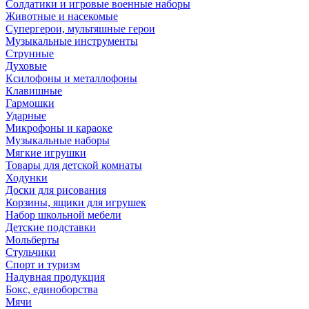
Солдатики и игровые военные наборы
Животные и насекомые
Супергерои, мультяшные герои
Музыкальные инструменты
Струнные
Духовые
Ксилофоны и металлофоны
Клавишные
Гармошки
Ударные
Микрофоны и караоке
Музыкальные наборы
Мягкие игрушки
Товары для детской комнаты
Ходунки
Доски для рисования
Корзины, ящики для игрушек
Набор школьной мебели
Детские подставки
Мольберты
Стульчики
Спорт и туризм
Надувная продукция
Бокс, единоборства
Мячи