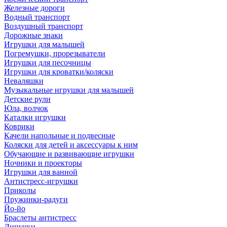
Железные дороги
Водный транспорт
Воздушный транспорт
Дорожные знаки
Игрушки для малышей
Погремушки, прорезыватели
Игрушки для песочницы
Игрушки для кроватки/коляски
Неваляшки
Музыкальные игрушки для малышей
Детские рули
Юла, волчок
Каталки игрушки
Коврики
Качели напольные и подвесные
Коляски для детей и аксессуары к ним
Обучающие и развивающие игрушки
Ночники и проекторы
Игрушки для ванной
Антистресс-игрушки
Приколы
Пружинки-радуги
Йо-йо
Браслеты антистресс
Липучки