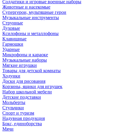
Солдатики и игровые военные наборы
Животные и насекомые
Супергерои, мультяшные герои
Музыкальные инструменты
Струнные
Духовые
Ксилофоны и металлофоны
Клавишные
Гармошки
Ударные
Микрофоны и караоке
Музыкальные наборы
Мягкие игрушки
Товары для детской комнаты
Ходунки
Доски для рисования
Корзины, ящики для игрушек
Набор школьной мебели
Детские подставки
Мольберты
Стульчики
Спорт и туризм
Надувная продукция
Бокс, единоборства
Мячи