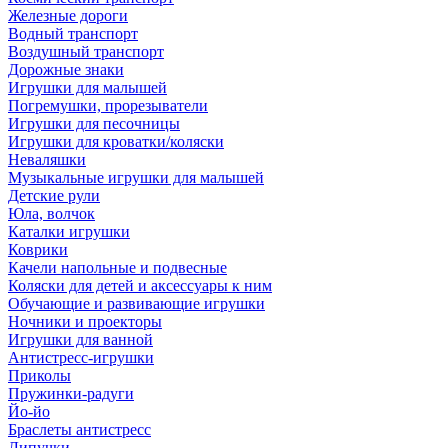
Железные дороги
Водный транспорт
Воздушный транспорт
Дорожные знаки
Игрушки для малышей
Погремушки, прорезыватели
Игрушки для песочницы
Игрушки для кроватки/коляски
Неваляшки
Музыкальные игрушки для малышей
Детские рули
Юла, волчок
Каталки игрушки
Коврики
Качели напольные и подвесные
Коляски для детей и аксессуары к ним
Обучающие и развивающие игрушки
Ночники и проекторы
Игрушки для ванной
Антистресс-игрушки
Приколы
Пружинки-радуги
Йо-йо
Браслеты антистресс
Липучки