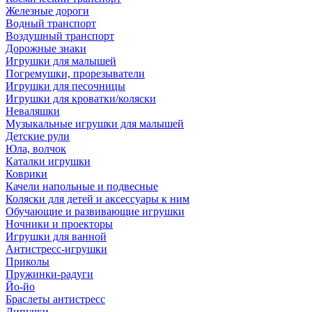
Железные дороги
Водный транспорт
Воздушный транспорт
Дорожные знаки
Игрушки для малышей
Погремушки, прорезыватели
Игрушки для песочницы
Игрушки для кроватки/коляски
Неваляшки
Музыкальные игрушки для малышей
Детские рули
Юла, волчок
Каталки игрушки
Коврики
Качели напольные и подвесные
Коляски для детей и аксессуары к ним
Обучающие и развивающие игрушки
Ночники и проекторы
Игрушки для ванной
Антистресс-игрушки
Приколы
Пружинки-радуги
Йо-йо
Браслеты антистресс
Липучки