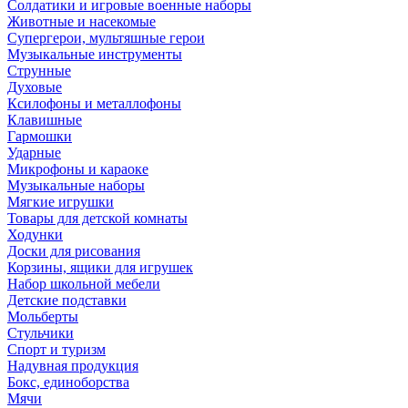
Солдатики и игровые военные наборы
Животные и насекомые
Супергерои, мультяшные герои
Музыкальные инструменты
Струнные
Духовые
Ксилофоны и металлофоны
Клавишные
Гармошки
Ударные
Микрофоны и караоке
Музыкальные наборы
Мягкие игрушки
Товары для детской комнаты
Ходунки
Доски для рисования
Корзины, ящики для игрушек
Набор школьной мебели
Детские подставки
Мольберты
Стульчики
Спорт и туризм
Надувная продукция
Бокс, единоборства
Мячи