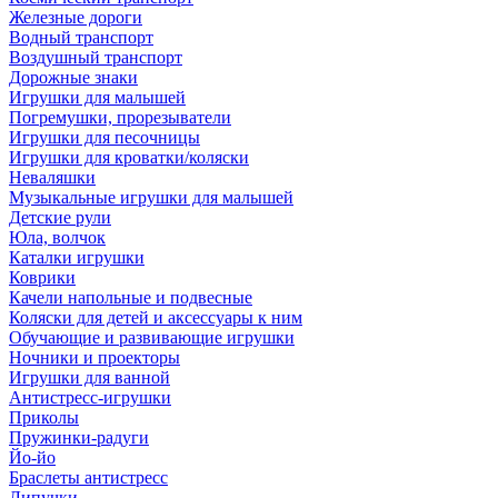
Железные дороги
Водный транспорт
Воздушный транспорт
Дорожные знаки
Игрушки для малышей
Погремушки, прорезыватели
Игрушки для песочницы
Игрушки для кроватки/коляски
Неваляшки
Музыкальные игрушки для малышей
Детские рули
Юла, волчок
Каталки игрушки
Коврики
Качели напольные и подвесные
Коляски для детей и аксессуары к ним
Обучающие и развивающие игрушки
Ночники и проекторы
Игрушки для ванной
Антистресс-игрушки
Приколы
Пружинки-радуги
Йо-йо
Браслеты антистресс
Липучки