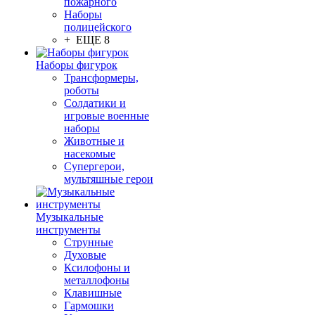
пожарного
Наборы
полицейского
+ ЕЩЕ 8
Наборы фигурок
Трансформеры,
роботы
Солдатики и
игровые военные
наборы
Животные и
насекомые
Супергерои,
мультяшные герои
Музыкальные
инструменты
Струнные
Духовые
Ксилофоны и
металлофоны
Клавишные
Гармошки