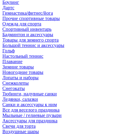
Боулинг
Дартс
Гимнастика/фитнес/йога
Прочие спортивные товары
Одежда для спорта
Спортивный инвентарь
Бадминтон и аксессуары
Товары для зимнего спорта
Большой теннис и аксессуары
Гольф
Настольный теннис
Плавание
Зимние товары
Новогодние товары
Лопаты и наборы
Снежколепы
Снегокаты
Тюбинги, надувные санки
Ледянки, салазки
Санки и аксессуары к ним
Все для веселого праздника
Мыльные / гелиевые пузыри
Аксессуары для праздника
Свечи для торта
Воздушные шары