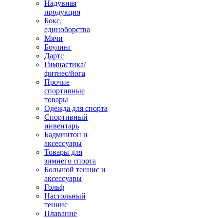
Надувная
продукция
Бокс,
единоборства
Мячи
Боулинг
Дартс
Гимнастика/
фитнес/йога
Прочие
спортивные
товары
Одежда для спорта
Спортивный
инвентарь
Бадминтон и
аксессуары
Товары для
зимнего спорта
Большой теннис и
аксессуары
Гольф
Настольный
теннис
Плавание