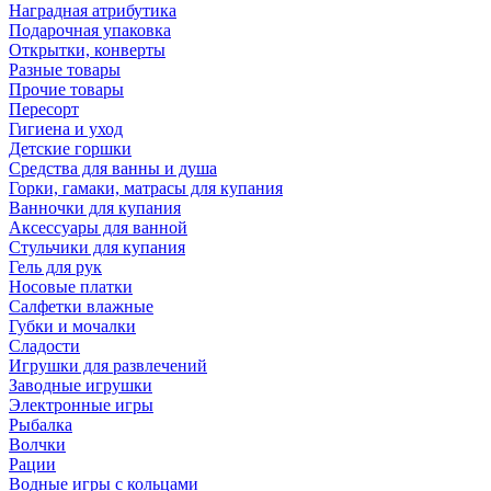
Наградная атрибутика
Подарочная упаковка
Открытки, конверты
Разные товары
Прочие товары
Пересорт
Гигиена и уход
Детские горшки
Средства для ванны и душа
Горки, гамаки, матрасы для купания
Ванночки для купания
Аксессуары для ванной
Стульчики для купания
Гель для рук
Носовые платки
Салфетки влажные
Губки и мочалки
Сладости
Игрушки для развлечений
Заводные игрушки
Электронные игры
Рыбалка
Волчки
Рации
Водные игры с кольцами