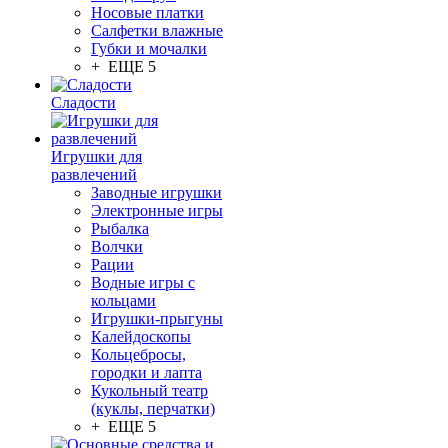
Носовые платки
Салфетки влажные
Губки и мочалки
+ ЕЩЕ 5
Сладости
Игрушки для
развлечений
Заводные игрушки
Электронные игры
Рыбалка
Волчки
Рации
Водные игры с
кольцами
Игрушки-прыгуны
Калейдоскопы
Кольцебросы,
городки и лапта
Кукольный театр
(куклы, перчатки)
+ ЕЩЕ 5