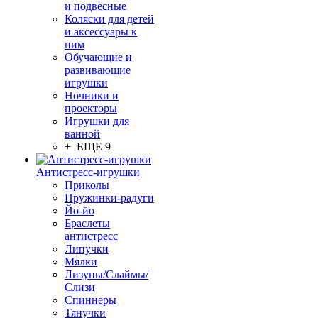
и подвесные
Коляски для детей
и аксессуары к
ним
Обучающие и
развивающие
игрушки
Ночники и
проекторы
Игрушки для
ванной
+ ЕЩЕ 9
Антистресс-игрушки
Приколы
Пружинки-радуги
Йо-йо
Браслеты
антистресс
Липучки
Мялки
Лизуны/Слаймы/
Слизи
Спиннеры
Тянучки