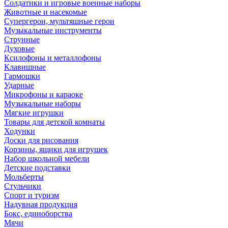
Солдатики и игровые военные наборы
Животные и насекомые
Супергерои, мультяшные герои
Музыкальные инструменты
Струнные
Духовые
Ксилофоны и металлофоны
Клавишные
Гармошки
Ударные
Микрофоны и караоке
Музыкальные наборы
Мягкие игрушки
Товары для детской комнаты
Ходунки
Доски для рисования
Корзины, ящики для игрушек
Набор школьной мебели
Детские подставки
Мольберты
Стульчики
Спорт и туризм
Надувная продукция
Бокс, единоборства
Мячи