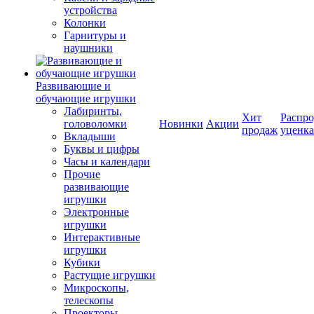
устройства
Колонки
Гарнитуры и
наушники
Развивающие и
обучающие игрушки
Лабиринты,
Хит
Распро
головоломки
Новинки
Акции
продаж
уценка
Вкладыши
Буквы и цифры
Часы и календари
Прочие
развивающие
игрушки
Электронные
игрушки
Интерактивные
игрушки
Кубики
Растущие игрушки
Микроскопы,
телескопы
Проекторы