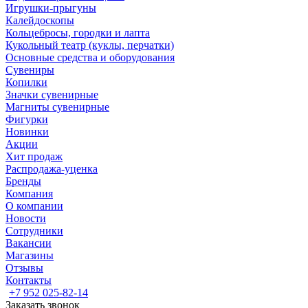
Игрушки-прыгуны
Калейдоскопы
Кольцебросы, городки и лапта
Кукольный театр (куклы, перчатки)
Основные средства и оборудования
Сувениры
Копилки
Значки сувенирные
Магниты сувенирные
Фигурки
Новинки
Акции
Хит продаж
Распродажа-уценка
Бренды
Компания
О компании
Новости
Сотрудники
Вакансии
Магазины
Отзывы
Контакты
+7 952 025-82-14
Заказать звонок