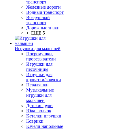
транспорт
Железные дороги
Водный транспорт
Воздушный
транспорт
Дорожные знаки
+ ЕЩЕ 5
Игрушки для малышей
Погремушки,
прорезыватели
Игрушки для
песочницы
Игрушки для
кроватки/коляски
Неваляшки
Музыкальные
игрушки для
малышей
Детские рули
Юла, волчок
Каталки игрушки
Коврики
Качели напольные