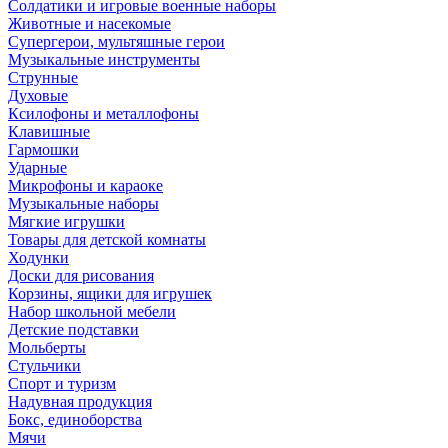
Солдатики и игровые военные наборы
Животные и насекомые
Супергерои, мультяшные герои
Музыкальные инструменты
Струнные
Духовые
Ксилофоны и металлофоны
Клавишные
Гармошки
Ударные
Микрофоны и караоке
Музыкальные наборы
Мягкие игрушки
Товары для детской комнаты
Ходунки
Доски для рисования
Корзины, ящики для игрушек
Набор школьной мебели
Детские подставки
Мольберты
Стульчики
Спорт и туризм
Надувная продукция
Бокс, единоборства
Мячи