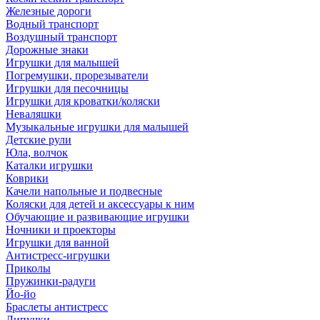
Железные дороги
Водный транспорт
Воздушный транспорт
Дорожные знаки
Игрушки для малышей
Погремушки, прорезыватели
Игрушки для песочницы
Игрушки для кроватки/коляски
Неваляшки
Музыкальные игрушки для малышей
Детские рули
Юла, волчок
Каталки игрушки
Коврики
Качели напольные и подвесные
Коляски для детей и аксессуары к ним
Обучающие и развивающие игрушки
Ночники и проекторы
Игрушки для ванной
Антистресс-игрушки
Приколы
Пружинки-радуги
Йо-йо
Браслеты антистресс
Липучки