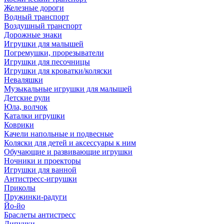
Железные дороги
Водный транспорт
Воздушный транспорт
Дорожные знаки
Игрушки для малышей
Погремушки, прорезыватели
Игрушки для песочницы
Игрушки для кроватки/коляски
Неваляшки
Музыкальные игрушки для малышей
Детские рули
Юла, волчок
Каталки игрушки
Коврики
Качели напольные и подвесные
Коляски для детей и аксессуары к ним
Обучающие и развивающие игрушки
Ночники и проекторы
Игрушки для ванной
Антистресс-игрушки
Приколы
Пружинки-радуги
Йо-йо
Браслеты антистресс
Липучки