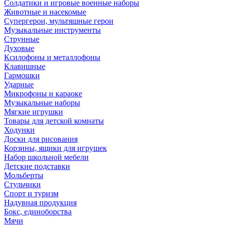
Солдатики и игровые военные наборы
Животные и насекомые
Супергерои, мультяшные герои
Музыкальные инструменты
Струнные
Духовые
Ксилофоны и металлофоны
Клавишные
Гармошки
Ударные
Микрофоны и караоке
Музыкальные наборы
Мягкие игрушки
Товары для детской комнаты
Ходунки
Доски для рисования
Корзины, ящики для игрушек
Набор школьной мебели
Детские подставки
Мольберты
Стульчики
Спорт и туризм
Надувная продукция
Бокс, единоборства
Мячи