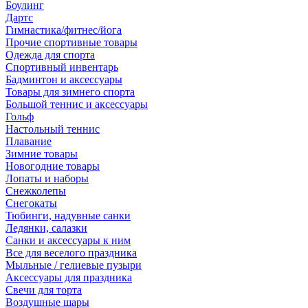
Боулинг
Дартс
Гимнастика/фитнес/йога
Прочие спортивные товары
Одежда для спорта
Спортивный инвентарь
Бадминтон и аксессуары
Товары для зимнего спорта
Большой теннис и аксессуары
Гольф
Настольный теннис
Плавание
Зимние товары
Новогодние товары
Лопаты и наборы
Снежколепы
Снегокаты
Тюбинги, надувные санки
Ледянки, салазки
Санки и аксессуары к ним
Все для веселого праздника
Мыльные / гелиевые пузыри
Аксессуары для праздника
Свечи для торта
Воздушные шары