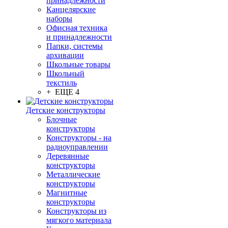
принадлежности
Канцелярские
наборы
Офисная техника
и принадлежности
Папки, системы
архивации
Школьные товары
Школьный
текстиль
+ ЕЩЕ 4
Детские конструкторы
Блочные
конструкторы
Конструкторы - на
радиоуправлении
Деревянные
конструкторы
Металлические
конструкторы
Магнитные
конструкторы
Конструкторы из
мягкого материала