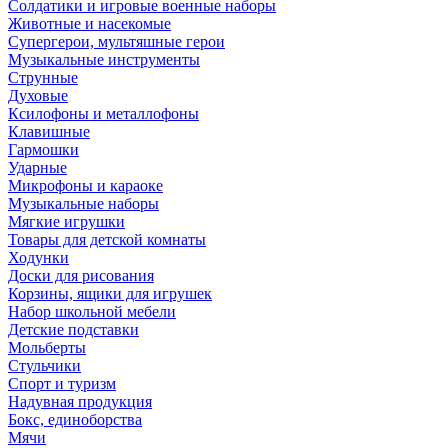
Солдатики и игровые военные наборы
Животные и насекомые
Супергерои, мультяшные герои
Музыкальные инструменты
Струнные
Духовые
Ксилофоны и металлофоны
Клавишные
Гармошки
Ударные
Микрофоны и караоке
Музыкальные наборы
Мягкие игрушки
Товары для детской комнаты
Ходунки
Доски для рисования
Корзины, ящики для игрушек
Набор школьной мебели
Детские подставки
Мольберты
Стульчики
Спорт и туризм
Надувная продукция
Бокс, единоборства
Мячи