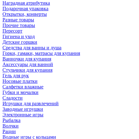
Наградная атрибутика
Подарочная упаковка
Открытки, конверты
Разные товары
Прочие товары
Пересорт
Гигиена и уход
Детские горшки
Средства для ванны и душа
Горки, гамаки, матрасы для купания
Ванночки для купания
Аксессуары для ванной
Стульчики для купания
Гель для рук
Носовые платки
Салфетки влажные
Губки и мочалки
Сладости
Игрушки для развлечений
Заводные игрушки
Электронные игры
Рыбалка
Волчки
Рации
Водные игры с кольцами