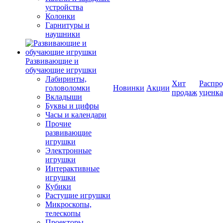
устройства
Колонки
Гарнитуры и
наушники
Развивающие и
обучающие игрушки
Лабиринты,
Хит
Распро
головоломки
Новинки
Акции
продаж
уценка
Вкладыши
Буквы и цифры
Часы и календари
Прочие
развивающие
игрушки
Электронные
игрушки
Интерактивные
игрушки
Кубики
Растущие игрушки
Микроскопы,
телескопы
Проекторы