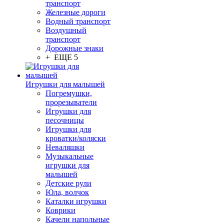
транспорт
Железные дороги
Водный транспорт
Воздушный
транспорт
Дорожные знаки
+ ЕЩЕ 5
Игрушки для малышей
Погремушки,
прорезыватели
Игрушки для
песочницы
Игрушки для
кроватки/коляски
Неваляшки
Музыкальные
игрушки для
малышей
Детские рули
Юла, волчок
Каталки игрушки
Коврики
Качели напольные