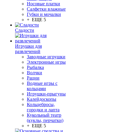
Носовые платки
Салфетки влажные
Губки и мочалки
+ ЕЩЕ 5
Сладости
Игрушки для
развлечений
Заводные игрушки
Электронные игры
Рыбалка
Волчки
Рации
Водные игры с
кольцами
Игрушки-прыгуны
Калейдоскопы
Кольцебросы,
городки и лапта
Кукольный театр
(куклы, перчатки)
+ ЕЩЕ 5