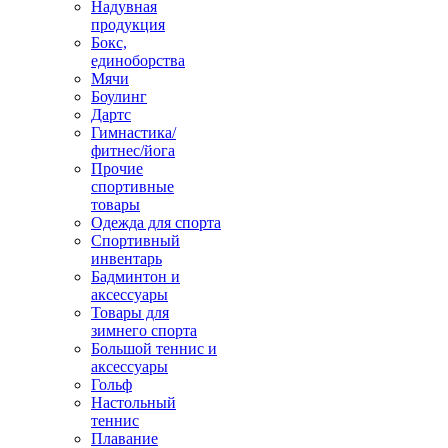
Надувная
продукция
Бокс,
единоборства
Мячи
Боулинг
Дартс
Гимнастика/
фитнес/йога
Прочие
спортивные
товары
Одежда для спорта
Спортивный
инвентарь
Бадминтон и
аксессуары
Товары для
зимнего спорта
Большой теннис и
аксессуары
Гольф
Настольный
теннис
Плавание