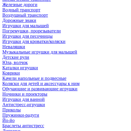
Железные дороги
Водный транспорт
Воздушный транспорт
Дорожные знаки
Игрушки для малышей
Погремушки, прорезыватели
Игрушки для песочницы
Игрушки для кроватки/коляски
Неваляшки
Музыкальные игрушки для малышей
Детские рули
Юла, волчок
Каталки игрушки
Коврики
Качели напольные и подвесные
Коляски для детей и аксессуары к ним
Обучающие и развивающие игрушки
Ночники и проекторы
Игрушки для ванной
Антистресс-игрушки
Приколы
Пружинки-радуги
Йо-йо
Браслеты антистресс
Липучки