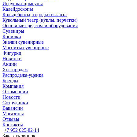
Игрушки-прыгуны
Калейдоскопы
Кольцебросы, городки и лапта
Кукольный театр (куклы, перчатки)
Основные средства и оборудования
Сувениры
Копилки
Значки сувенирные
Магниты сувенирные
Фигурки
Новинки
Акции
Хит продаж
Распродажа-уценка
Бренды
Компания
О компании
Новости
Сотрудники
Вакансии
Магазины
Отзывы
Контакты
+7 952 025-82-14
Заказать звонок