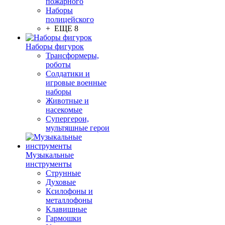
пожарного
Наборы
полицейского
+ ЕЩЕ 8
Наборы фигурок
Трансформеры,
роботы
Солдатики и
игровые военные
наборы
Животные и
насекомые
Супергерои,
мультяшные герои
Музыкальные
инструменты
Струнные
Духовые
Ксилофоны и
металлофоны
Клавишные
Гармошки