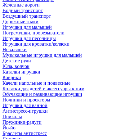
Железные дороги
Водный транспорт
Воздушный транспорт
Дорожные знаки
Игрушки для малышей
Погремушки, прорезыватели
Игрушки для песочницы
Игрушки для кроватки/коляски
Неваляшки
Музыкальные игрушки для малышей
Детские рули
Юла, волчок
Каталки игрушки
Коврики
Качели напольные и подвесные
Коляски для детей и аксессуары к ним
Обучающие и развивающие игрушки
Ночники и проекторы
Игрушки для ванной
Антистресс-игрушки
Приколы
Пружинки-радуги
Йо-йо
Браслеты антистресс
Липучки