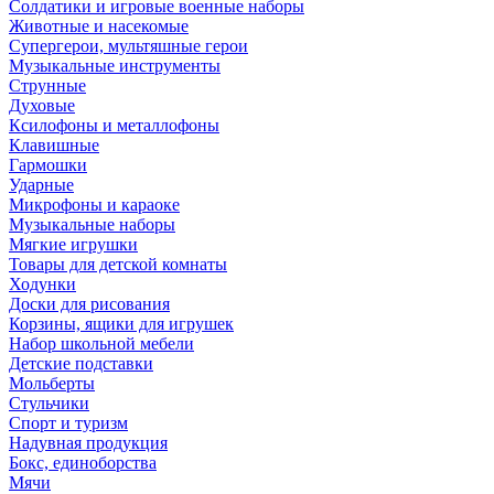
Солдатики и игровые военные наборы
Животные и насекомые
Супергерои, мультяшные герои
Музыкальные инструменты
Струнные
Духовые
Ксилофоны и металлофоны
Клавишные
Гармошки
Ударные
Микрофоны и караоке
Музыкальные наборы
Мягкие игрушки
Товары для детской комнаты
Ходунки
Доски для рисования
Корзины, ящики для игрушек
Набор школьной мебели
Детские подставки
Мольберты
Стульчики
Спорт и туризм
Надувная продукция
Бокс, единоборства
Мячи