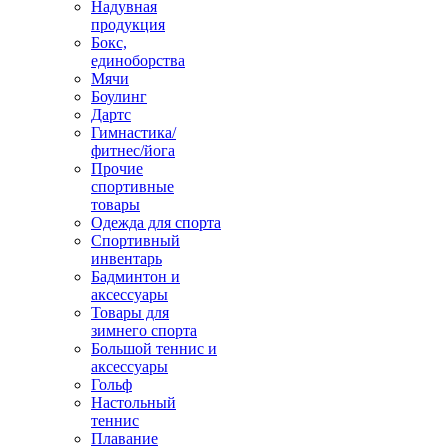
Надувная
продукция
Бокс,
единоборства
Мячи
Боулинг
Дартс
Гимнастика/
фитнес/йога
Прочие
спортивные
товары
Одежда для спорта
Спортивный
инвентарь
Бадминтон и
аксессуары
Товары для
зимнего спорта
Большой теннис и
аксессуары
Гольф
Настольный
теннис
Плавание