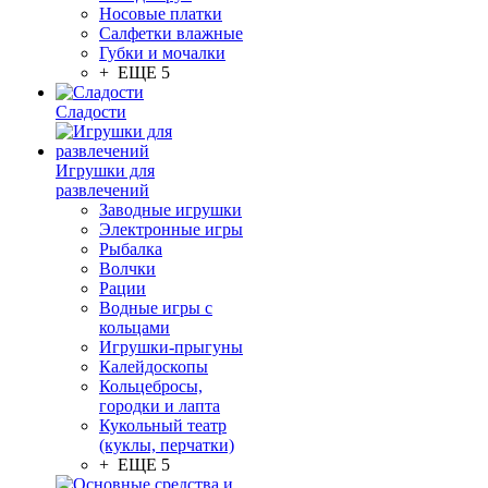
Носовые платки
Салфетки влажные
Губки и мочалки
+ ЕЩЕ 5
Сладости
Игрушки для
развлечений
Заводные игрушки
Электронные игры
Рыбалка
Волчки
Рации
Водные игры с
кольцами
Игрушки-прыгуны
Калейдоскопы
Кольцебросы,
городки и лапта
Кукольный театр
(куклы, перчатки)
+ ЕЩЕ 5