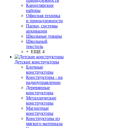
принадлежности
Канцелярские
наборы
Офисная техника
и принадлежности
Папки, системы
архивации
Школьные товары
Школьный
текстиль
+ ЕЩЕ 4
Детские конструкторы
Блочные
конструкторы
Конструкторы - на
радиоуправлении
Деревянные
конструкторы
Металлические
конструкторы
Магнитные
конструкторы
Конструкторы из
мягкого материала