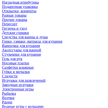
Наградная атрибутика
Подарочная упаковка
Открытки, конверты
Разные товары
Прочие товары
Пересорт
Гигиена и уход
Детские горшки
Средства для ванны и душа
Горки, гамаки, матрасы для купания
Ванночки для купания
Аксессуары для ванной
Стульчики для купания
Гель для рук
Носовые платки
Салфетки влажные
Губки и мочалки
Сладости
Игрушки для развлечений
Заводные игрушки
Электронные игры
Рыбалка
Волчки
Рации
Водные игры с кольцами