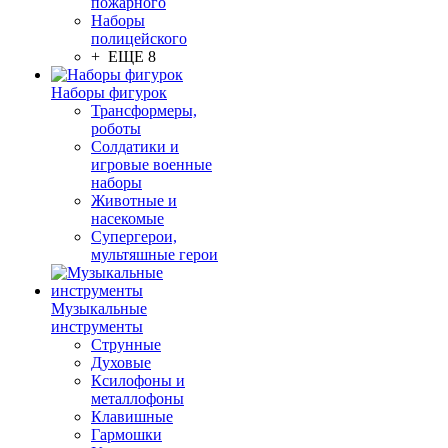
пожарного
Наборы
полицейского
+ ЕЩЕ 8
Наборы фигурок
Трансформеры,
роботы
Солдатики и
игровые военные
наборы
Животные и
насекомые
Супергерои,
мультяшные герои
Музыкальные
инструменты
Струнные
Духовые
Ксилофоны и
металлофоны
Клавишные
Гармошки