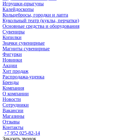
Игрушки-прыгуны
Калейдоскопы
Кольцебросы, городки и лапта
Кукольный театр (куклы, перчатки)
Основные средства и оборудования
Сувениры
Копилки
Значки сувенирные
Магниты сувенирные
Фигурки
Новинки
Акции
Хит продаж
Распродажа-уценка
Бренды
Компания
О компании
Новости
Сотрудники
Вакансии
Магазины
Отзывы
Контакты
+7 952 025-82-14
Заказать звонок