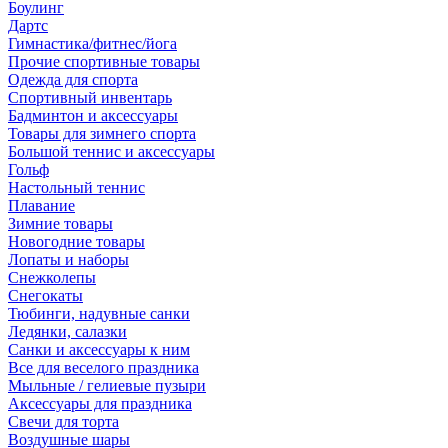
Боулинг
Дартс
Гимнастика/фитнес/йога
Прочие спортивные товары
Одежда для спорта
Спортивный инвентарь
Бадминтон и аксессуары
Товары для зимнего спорта
Большой теннис и аксессуары
Гольф
Настольный теннис
Плавание
Зимние товары
Новогодние товары
Лопаты и наборы
Снежколепы
Снегокаты
Тюбинги, надувные санки
Ледянки, салазки
Санки и аксессуары к ним
Все для веселого праздника
Мыльные / гелиевые пузыри
Аксессуары для праздника
Свечи для торта
Воздушные шары