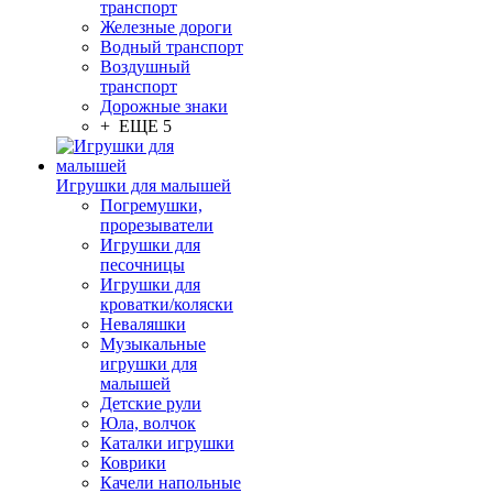
транспорт
Железные дороги
Водный транспорт
Воздушный
транспорт
Дорожные знаки
+ ЕЩЕ 5
Игрушки для малышей
Погремушки,
прорезыватели
Игрушки для
песочницы
Игрушки для
кроватки/коляски
Неваляшки
Музыкальные
игрушки для
малышей
Детские рули
Юла, волчок
Каталки игрушки
Коврики
Качели напольные