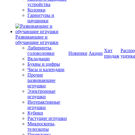
устройства
Колонки
Гарнитуры и
наушники
Развивающие и
обучающие игрушки
Лабиринты,
Хит
Распро
головоломки
Новинки
Акции
продаж
уценка
Вкладыши
Буквы и цифры
Часы и календари
Прочие
развивающие
игрушки
Электронные
игрушки
Интерактивные
игрушки
Кубики
Растущие игрушки
Микроскопы,
телескопы
Проекторы