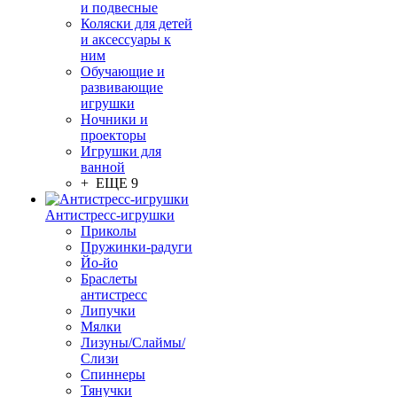
и подвесные
Коляски для детей
и аксессуары к
ним
Обучающие и
развивающие
игрушки
Ночники и
проекторы
Игрушки для
ванной
+ ЕЩЕ 9
Антистресс-игрушки
Приколы
Пружинки-радуги
Йо-йо
Браслеты
антистресс
Липучки
Мялки
Лизуны/Слаймы/
Слизи
Спиннеры
Тянучки