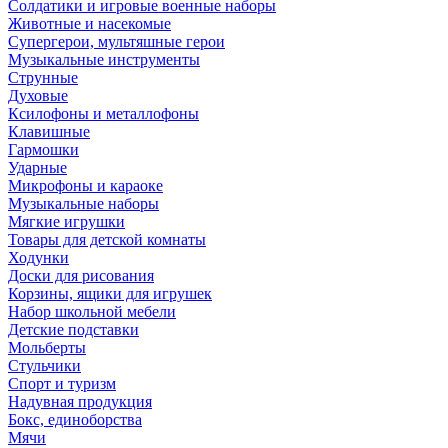
Солдатики и игровые военные наборы
Животные и насекомые
Супергерои, мультяшные герои
Музыкальные инструменты
Струнные
Духовые
Ксилофоны и металлофоны
Клавишные
Гармошки
Ударные
Микрофоны и караоке
Музыкальные наборы
Мягкие игрушки
Товары для детской комнаты
Ходунки
Доски для рисования
Корзины, ящики для игрушек
Набор школьной мебели
Детские подставки
Мольберты
Стульчики
Спорт и туризм
Надувная продукция
Бокс, единоборства
Мячи