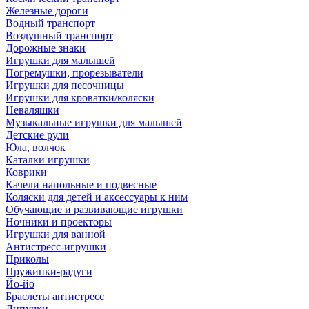
Железные дороги
Водный транспорт
Воздушный транспорт
Дорожные знаки
Игрушки для малышей
Погремушки, прорезыватели
Игрушки для песочницы
Игрушки для кроватки/коляски
Неваляшки
Музыкальные игрушки для малышей
Детские рули
Юла, волчок
Каталки игрушки
Коврики
Качели напольные и подвесные
Коляски для детей и аксессуары к ним
Обучающие и развивающие игрушки
Ночники и проекторы
Игрушки для ванной
Антистресс-игрушки
Приколы
Пружинки-радуги
Йо-йо
Браслеты антистресс
Липучки