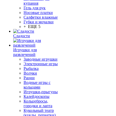
купания
Гель для рук
Носовые платки
Салфетки влажные
Губки и мочалки
+ ЕЩЕ 5
Сладости
Игрушки для
развлечений
Заводные игрушки
Электронные игры
Рыбалка
Волчки
Рации
Водные игры с
кольцами
Игрушки-прыгуны
Калейдоскопы
Кольцебросы,
городки и лапта
Кукольный театр
(куклы, перчатки)