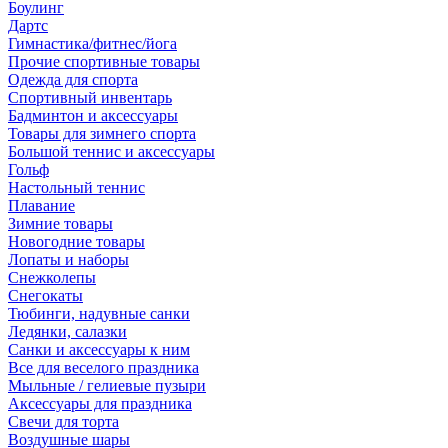
Боулинг
Дартс
Гимнастика/фитнес/йога
Прочие спортивные товары
Одежда для спорта
Спортивный инвентарь
Бадминтон и аксессуары
Товары для зимнего спорта
Большой теннис и аксессуары
Гольф
Настольный теннис
Плавание
Зимние товары
Новогодние товары
Лопаты и наборы
Снежколепы
Снегокаты
Тюбинги, надувные санки
Ледянки, салазки
Санки и аксессуары к ним
Все для веселого праздника
Мыльные / гелиевые пузыри
Аксессуары для праздника
Свечи для торта
Воздушные шары