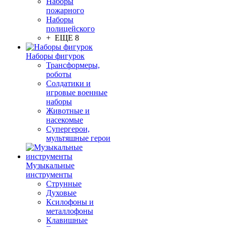
Наборы
пожарного
Наборы
полицейского
+ ЕЩЕ 8
Наборы фигурок
Трансформеры,
роботы
Солдатики и
игровые военные
наборы
Животные и
насекомые
Супергерои,
мультяшные герои
Музыкальные
инструменты
Струнные
Духовые
Ксилофоны и
металлофоны
Клавишные