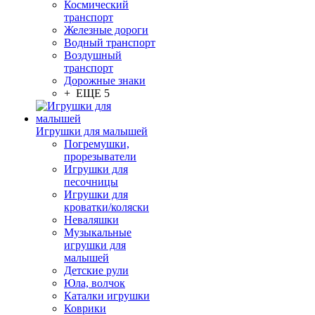
Космический
транспорт
Железные дороги
Водный транспорт
Воздушный
транспорт
Дорожные знаки
+ ЕЩЕ 5
Игрушки для малышей
Погремушки,
прорезыватели
Игрушки для
песочницы
Игрушки для
кроватки/коляски
Неваляшки
Музыкальные
игрушки для
малышей
Детские рули
Юла, волчок
Каталки игрушки
Коврики