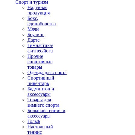
Спорт и туризм
Надувная
продукция
Бокс,
единоборства
Мячи
Боулинг
Дартс
Гимнастика/
фитнес/йога
Прочие
спортивные
товары
Одежда для спорта
Спортивный
инвентарь
Бадминтон и
аксессуары
Товары для
зимнего спорта
Большой теннис и
аксессуары
Гольф
Настольный
теннис