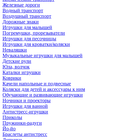
Железные дороги
Водный транспорт
Воздушный транспорт
Дорожные знаки
Игрушки для малышей
Погремушки, прорезыватели
Игрушки для песочницы
Игрушки для кроватки/коляски
Неваляшки
Музыкальные игрушки для малышей
Детские рули
Юла, волчок
Каталки игрушки
Коврики
Качели напольные и подвесные
Коляски для детей и аксессуары к ним
Обучающие и развивающие игрушки
Ночники и проекторы
Игрушки для ванной
Антистресс-игрушки
Приколы
Пружинки-радуги
Йо-йо
Браслеты антистресс
Липучки