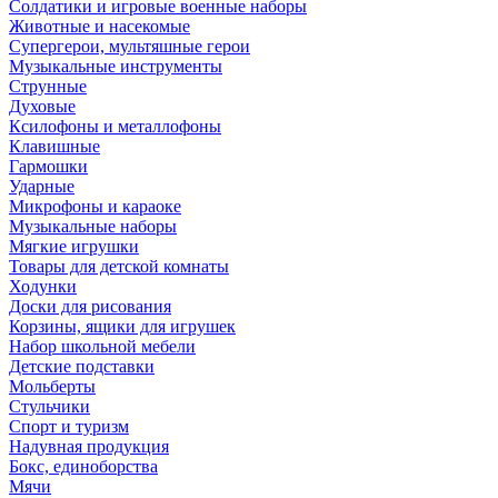
Солдатики и игровые военные наборы
Животные и насекомые
Супергерои, мультяшные герои
Музыкальные инструменты
Струнные
Духовые
Ксилофоны и металлофоны
Клавишные
Гармошки
Ударные
Микрофоны и караоке
Музыкальные наборы
Мягкие игрушки
Товары для детской комнаты
Ходунки
Доски для рисования
Корзины, ящики для игрушек
Набор школьной мебели
Детские подставки
Мольберты
Стульчики
Спорт и туризм
Надувная продукция
Бокс, единоборства
Мячи