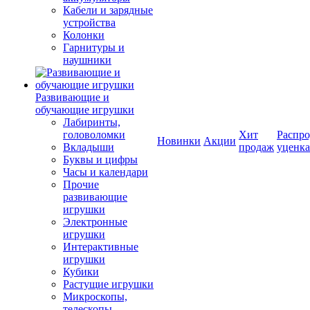
Кабели и зарядные
устройства
Колонки
Гарнитуры и
наушники
Развивающие и
обучающие игрушки
Лабиринты,
головоломки
Хит
Распро
Новинки
Акции
Вкладыши
продаж
уценка
Буквы и цифры
Часы и календари
Прочие
развивающие
игрушки
Электронные
игрушки
Интерактивные
игрушки
Кубики
Растущие игрушки
Микроскопы,
телескопы