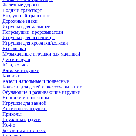
Железные дороги
Водный транспорт
Воздушный транспорт
Дорожные знаки
Игрушки для малышей
Погремушки, прорезыватели
Игрушки для песочницы
Игрушки для кроватки/коляски
Неваляшки
Музыкальные игрушки для малышей
Детские рули
Юла, волчок
Каталки игрушки
Коврики
Качели напольные и подвесные
Коляски для детей и аксессуары к ним
Обучающие и развивающие игрушки
Ночники и проекторы
Игрушки для ванной
Антистресс-игрушки
Приколы
Пружинки-радуги
Йо-йо
Браслеты антистресс
Липучки