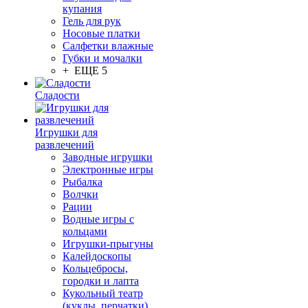
купания
Гель для рук
Носовые платки
Салфетки влажные
Губки и мочалки
+ ЕЩЕ 5
Сладости
Игрушки для
развлечений
Заводные игрушки
Электронные игры
Рыбалка
Волчки
Рации
Водные игры с
кольцами
Игрушки-прыгуны
Калейдоскопы
Кольцебросы,
городки и лапта
Кукольный театр
(куклы, перчатки)