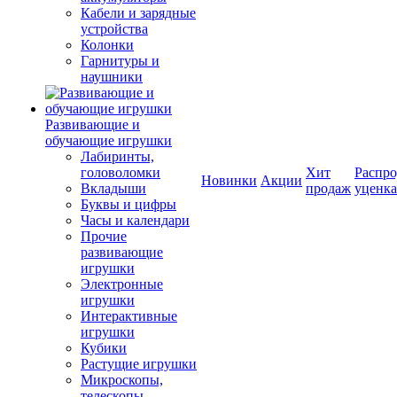
Кабели и зарядные
устройства
Колонки
Гарнитуры и
наушники
Развивающие и
обучающие игрушки
Лабиринты,
головоломки
Хит
Распро
Новинки
Акции
Вкладыши
продаж
уценка
Буквы и цифры
Часы и календари
Прочие
развивающие
игрушки
Электронные
игрушки
Интерактивные
игрушки
Кубики
Растущие игрушки
Микроскопы,
телескопы