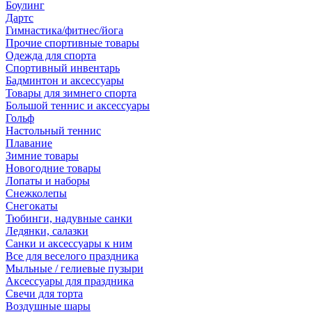
Боулинг
Дартс
Гимнастика/фитнес/йога
Прочие спортивные товары
Одежда для спорта
Спортивный инвентарь
Бадминтон и аксессуары
Товары для зимнего спорта
Большой теннис и аксессуары
Гольф
Настольный теннис
Плавание
Зимние товары
Новогодние товары
Лопаты и наборы
Снежколепы
Снегокаты
Тюбинги, надувные санки
Ледянки, салазки
Санки и аксессуары к ним
Все для веселого праздника
Мыльные / гелиевые пузыри
Аксессуары для праздника
Свечи для торта
Воздушные шары