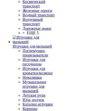
Космический
транспорт
Железные дороги
Водный транспорт
Воздушный
транспорт
Дорожные знаки
+ ЕЩЕ 5
Игрушки для малышей
Погремушки,
прорезыватели
Игрушки для
песочницы
Игрушки для
кроватки/коляски
Неваляшки
Музыкальные
игрушки для
малышей
Детские рули
Юла, волчок
Каталки игрушки
Коврики