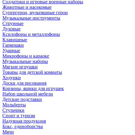
Солдатики и игровые военные наборы
Животные и насекомые
Супергерои, мультяшные герои
Музыкальные инструменты
Струнные
Духовые
Ксилофоны и металлофоны
Клавишные
Гармошки
Ударные
Микрофоны и караоке
Музыкальные наборы
Мягкие игрушки
Товары для детской комнаты
Ходунки
Доски для рисования
Корзины, ящики для игрушек
Набор школьной мебели
Детские подставки
Мольберты
Стульчики
Спорт и туризм
Надувная продукция
Бокс, единоборства
Мячи