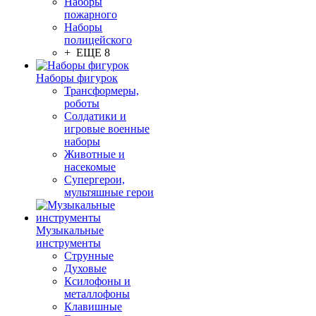
Наборы
пожарного
Наборы
полицейского
+ ЕЩЕ 8
Наборы фигурок
Трансформеры,
роботы
Солдатики и
игровые военные
наборы
Животные и
насекомые
Супергерои,
мультяшные герои
Музыкальные
инструменты
Струнные
Духовые
Ксилофоны и
металлофоны
Клавишные