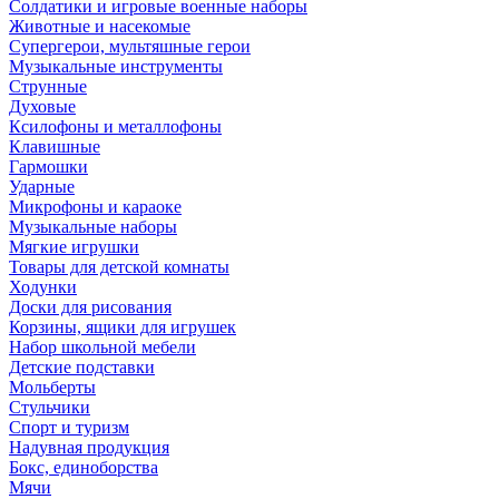
Солдатики и игровые военные наборы
Животные и насекомые
Супергерои, мультяшные герои
Музыкальные инструменты
Струнные
Духовые
Ксилофоны и металлофоны
Клавишные
Гармошки
Ударные
Микрофоны и караоке
Музыкальные наборы
Мягкие игрушки
Товары для детской комнаты
Ходунки
Доски для рисования
Корзины, ящики для игрушек
Набор школьной мебели
Детские подставки
Мольберты
Стульчики
Спорт и туризм
Надувная продукция
Бокс, единоборства
Мячи