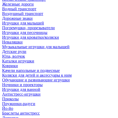
Железные дороги
Водный транспорт
Воздушный транспорт
Дорожные знаки
Игрушки для малышей
Погремушки, прорезыватели
Игрушки для песочницы
Игрушки для кроватки/коляски
Неваляшки
Музыкальные игрушки для малышей
Детские рули
Юла, волчок
Каталки игрушки
Коврики
Качели напольные и подвесные
Коляски для детей и аксессуары к ним
Обучающие и развивающие игрушки
Ночники и проекторы
Игрушки для ванной
Антистресс-игрушки
Приколы
Пружинки-радуги
Йо-йо
Браслеты антистресс
Липучки