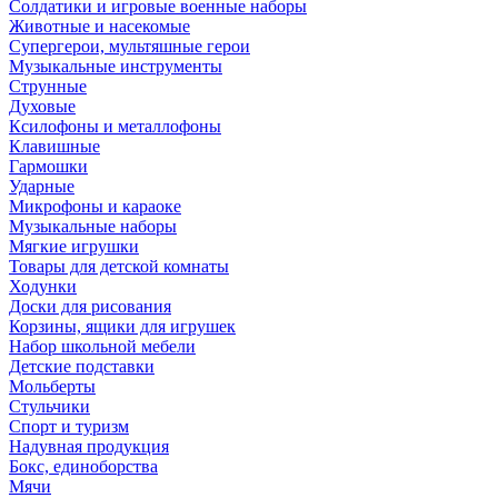
Солдатики и игровые военные наборы
Животные и насекомые
Супергерои, мультяшные герои
Музыкальные инструменты
Струнные
Духовые
Ксилофоны и металлофоны
Клавишные
Гармошки
Ударные
Микрофоны и караоке
Музыкальные наборы
Мягкие игрушки
Товары для детской комнаты
Ходунки
Доски для рисования
Корзины, ящики для игрушек
Набор школьной мебели
Детские подставки
Мольберты
Стульчики
Спорт и туризм
Надувная продукция
Бокс, единоборства
Мячи