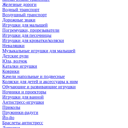
Железные дороги
Водный транспорт
Воздушный транспорт
Дорожные знаки
Игрушки для малышей
Погремушки, прорезыватели
Игрушки для песочницы
Игрушки для кроватки/коляски
Неваляшки
Музыкальные игрушки для малышей
Детские рули
Юла, волчок
Каталки игрушки
Коврики
Качели напольные и подвесные
Коляски для детей и аксессуары к ним
Обучающие и развивающие игрушки
Ночники и проекторы
Игрушки для ванной
Антистресс-игрушки
Приколы
Пружинки-радуги
Йо-йо
Браслеты антистресс
Липучки