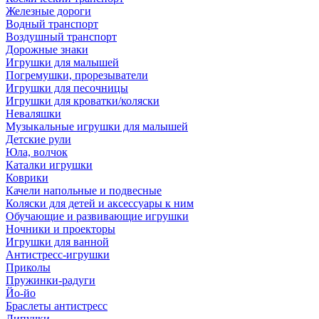
Железные дороги
Водный транспорт
Воздушный транспорт
Дорожные знаки
Игрушки для малышей
Погремушки, прорезыватели
Игрушки для песочницы
Игрушки для кроватки/коляски
Неваляшки
Музыкальные игрушки для малышей
Детские рули
Юла, волчок
Каталки игрушки
Коврики
Качели напольные и подвесные
Коляски для детей и аксессуары к ним
Обучающие и развивающие игрушки
Ночники и проекторы
Игрушки для ванной
Антистресс-игрушки
Приколы
Пружинки-радуги
Йо-йо
Браслеты антистресс
Липучки