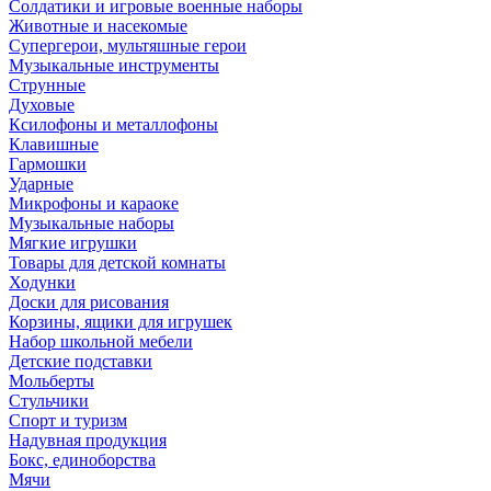
Солдатики и игровые военные наборы
Животные и насекомые
Супергерои, мультяшные герои
Музыкальные инструменты
Струнные
Духовые
Ксилофоны и металлофоны
Клавишные
Гармошки
Ударные
Микрофоны и караоке
Музыкальные наборы
Мягкие игрушки
Товары для детской комнаты
Ходунки
Доски для рисования
Корзины, ящики для игрушек
Набор школьной мебели
Детские подставки
Мольберты
Стульчики
Спорт и туризм
Надувная продукция
Бокс, единоборства
Мячи