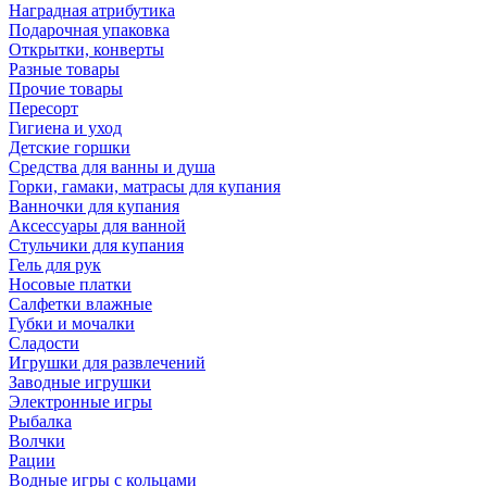
Наградная атрибутика
Подарочная упаковка
Открытки, конверты
Разные товары
Прочие товары
Пересорт
Гигиена и уход
Детские горшки
Средства для ванны и душа
Горки, гамаки, матрасы для купания
Ванночки для купания
Аксессуары для ванной
Стульчики для купания
Гель для рук
Носовые платки
Салфетки влажные
Губки и мочалки
Сладости
Игрушки для развлечений
Заводные игрушки
Электронные игры
Рыбалка
Волчки
Рации
Водные игры с кольцами