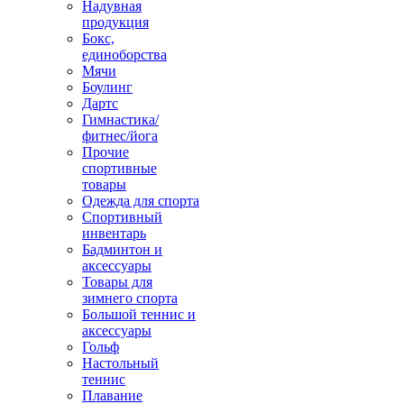
Надувная
продукция
Бокс,
единоборства
Мячи
Боулинг
Дартс
Гимнастика/
фитнес/йога
Прочие
спортивные
товары
Одежда для спорта
Спортивный
инвентарь
Бадминтон и
аксессуары
Товары для
зимнего спорта
Большой теннис и
аксессуары
Гольф
Настольный
теннис
Плавание