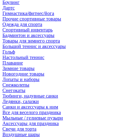
Боулинг
Дартс
Гимнастика/фитнес/йога
Прочие спортивные товары
Одежда для спорта
Спортивный инвентарь
Бадминтон и аксессуары
Товары для зимнего спорта
Большой теннис и аксессуары
Гольф
Настольный теннис
Плавание
Зимние товары
Новогодние товары
Лопаты и наборы
Снежколепы
Снегокаты
Тюбинги, надувные санки
Ледянки, салазки
Санки и аксессуары к ним
Все для веселого праздника
Мыльные / гелиевые пузыри
Аксессуары для праздника
Свечи для торта
Воздушные шары