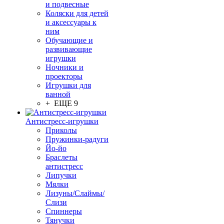
и подвесные
Коляски для детей
и аксессуары к
ним
Обучающие и
развивающие
игрушки
Ночники и
проекторы
Игрушки для
ванной
+ ЕЩЕ 9
Антистресс-игрушки
Приколы
Пружинки-радуги
Йо-йо
Браслеты
антистресс
Липучки
Мялки
Лизуны/Слаймы/
Слизи
Спиннеры
Тянучки