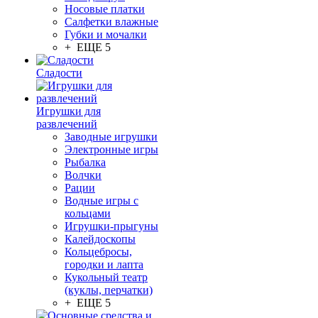
Носовые платки
Салфетки влажные
Губки и мочалки
+ ЕЩЕ 5
Сладости
Игрушки для
развлечений
Заводные игрушки
Электронные игры
Рыбалка
Волчки
Рации
Водные игры с
кольцами
Игрушки-прыгуны
Калейдоскопы
Кольцебросы,
городки и лапта
Кукольный театр
(куклы, перчатки)
+ ЕЩЕ 5