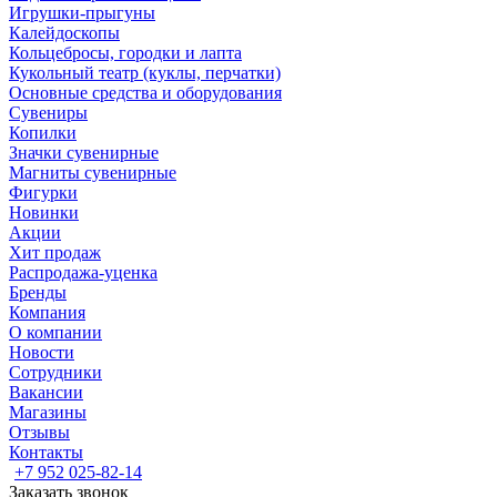
Игрушки-прыгуны
Калейдоскопы
Кольцебросы, городки и лапта
Кукольный театр (куклы, перчатки)
Основные средства и оборудования
Сувениры
Копилки
Значки сувенирные
Магниты сувенирные
Фигурки
Новинки
Акции
Хит продаж
Распродажа-уценка
Бренды
Компания
О компании
Новости
Сотрудники
Вакансии
Магазины
Отзывы
Контакты
+7 952 025-82-14
Заказать звонок