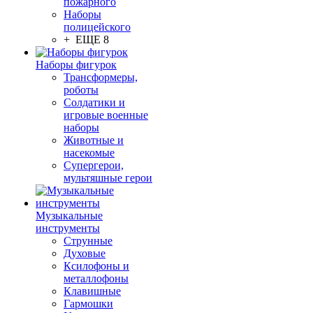
пожарного
Наборы
полицейского
+ ЕЩЕ 8
Наборы фигурок
Трансформеры,
роботы
Солдатики и
игровые военные
наборы
Животные и
насекомые
Супергерои,
мультяшные герои
Музыкальные
инструменты
Струнные
Духовые
Ксилофоны и
металлофоны
Клавишные
Гармошки