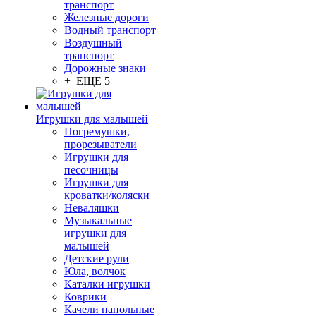
транспорт
Железные дороги
Водный транспорт
Воздушный
транспорт
Дорожные знаки
+ ЕЩЕ 5
Игрушки для малышей
Погремушки,
прорезыватели
Игрушки для
песочницы
Игрушки для
кроватки/коляски
Неваляшки
Музыкальные
игрушки для
малышей
Детские рули
Юла, волчок
Каталки игрушки
Коврики
Качели напольные