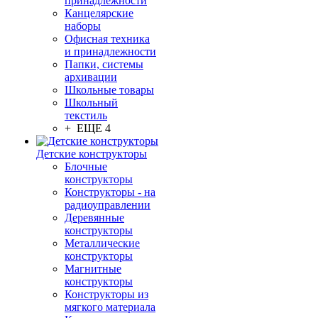
принадлежности
Канцелярские
наборы
Офисная техника
и принадлежности
Папки, системы
архивации
Школьные товары
Школьный
текстиль
+ ЕЩЕ 4
Детские конструкторы
Блочные
конструкторы
Конструкторы - на
радиоуправлении
Деревянные
конструкторы
Металлические
конструкторы
Магнитные
конструкторы
Конструкторы из
мягкого материала