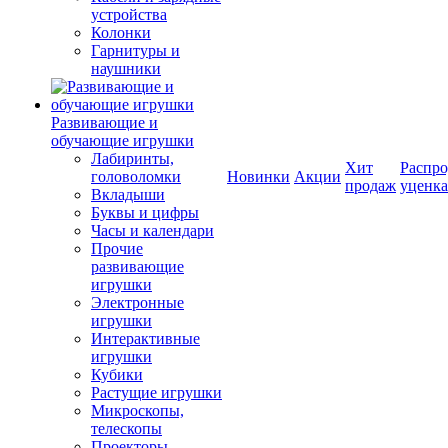
устройства
Колонки
Гарнитуры и
наушники
Развивающие и
обучающие игрушки
Лабиринты,
Хит
Распро
головоломки
Новинки
Акции
продаж
уценка
Вкладыши
Буквы и цифры
Часы и календари
Прочие
развивающие
игрушки
Электронные
игрушки
Интерактивные
игрушки
Кубики
Растущие игрушки
Микроскопы,
телескопы
Проекторы