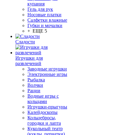
купания
Гель для рук
Носовые платки
Салфетки влажные
Губки и мочалки
+ ЕЩЕ 5
Сладости
Игрушки для
развлечений
Заводные игрушки
Электронные игры
Рыбалка
Волчки
Рации
Водные игры с
кольцами
Игрушки-прыгуны
Калейдоскопы
Кольцебросы,
городки и лапта
Кукольный театр
(куклы, перчатки)