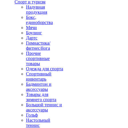
Спорт и туризм
Надувная
продукция
Бокс,
единоборства
Мячи
Боулинг
Дартс
Гимнастика/
фитнес/йога
Прочие
спортивные
товары
Одежда для спорта
Спортивный
инвентарь
Бадминтон и
аксессуары
Товары для
зимнего спорта
Большой теннис и
аксессуары
Гольф
Настольный
теннис