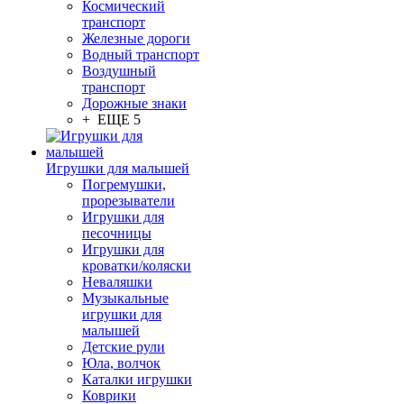
Космический
транспорт
Железные дороги
Водный транспорт
Воздушный
транспорт
Дорожные знаки
+ ЕЩЕ 5
Игрушки для малышей
Погремушки,
прорезыватели
Игрушки для
песочницы
Игрушки для
кроватки/коляски
Неваляшки
Музыкальные
игрушки для
малышей
Детские рули
Юла, волчок
Каталки игрушки
Коврики