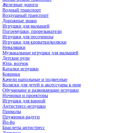
Железные дороги
Водный транспорт
Воздушный транспорт
Дорожные знаки
Игрушки для малышей
Погремушки, прорезыватели
Игрушки для песочницы
Игрушки для кроватки/коляски
Неваляшки
Музыкальные игрушки для малышей
Детские рули
Юла, волчок
Каталки игрушки
Коврики
Качели напольные и подвесные
Коляски для детей и аксессуары к ним
Обучающие и развивающие игрушки
Ночники и проекторы
Игрушки для ванной
Антистресс-игрушки
Приколы
Пружинки-радуги
Йо-йо
Браслеты антистресс
Липучки