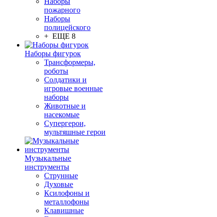
Наборы
пожарного
Наборы
полицейского
+ ЕЩЕ 8
Наборы фигурок
Трансформеры,
роботы
Солдатики и
игровые военные
наборы
Животные и
насекомые
Супергерои,
мультяшные герои
Музыкальные
инструменты
Струнные
Духовые
Ксилофоны и
металлофоны
Клавишные