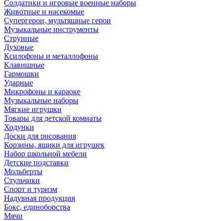
Солдатики и игровые военные наборы
Животные и насекомые
Супергерои, мультяшные герои
Музыкальные инструменты
Струнные
Духовые
Ксилофоны и металлофоны
Клавишные
Гармошки
Ударные
Микрофоны и караоке
Музыкальные наборы
Мягкие игрушки
Товары для детской комнаты
Ходунки
Доски для рисования
Корзины, ящики для игрушек
Набор школьной мебели
Детские подставки
Мольберты
Стульчики
Спорт и туризм
Надувная продукция
Бокс, единоборства
Мячи