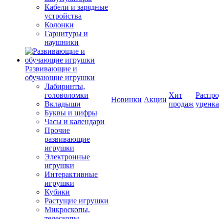
Кабели и зарядные
устройства
Колонки
Гарнитуры и
наушники
Развивающие и
обучающие игрушки
Лабиринты,
головоломки
Хит
Распро
Новинки
Акции
Вкладыши
продаж
уценка
Буквы и цифры
Часы и календари
Прочие
развивающие
игрушки
Электронные
игрушки
Интерактивные
игрушки
Кубики
Растущие игрушки
Микроскопы,
телескопы