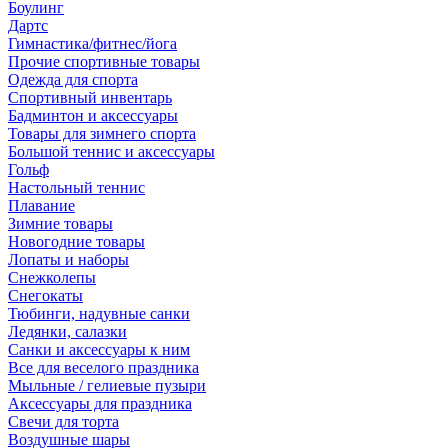
Боулинг
Дартс
Гимнастика/фитнес/йога
Прочие спортивные товары
Одежда для спорта
Спортивный инвентарь
Бадминтон и аксессуары
Товары для зимнего спорта
Большой теннис и аксессуары
Гольф
Настольный теннис
Плавание
Зимние товары
Новогодние товары
Лопаты и наборы
Снежколепы
Снегокаты
Тюбинги, надувные санки
Ледянки, салазки
Санки и аксессуары к ним
Все для веселого праздника
Мыльные / гелиевые пузыри
Аксессуары для праздника
Свечи для торта
Воздушные шары