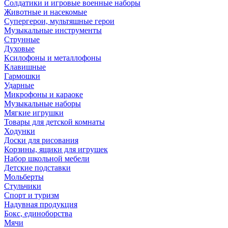
Солдатики и игровые военные наборы
Животные и насекомые
Супергерои, мультяшные герои
Музыкальные инструменты
Струнные
Духовые
Ксилофоны и металлофоны
Клавишные
Гармошки
Ударные
Микрофоны и караоке
Музыкальные наборы
Мягкие игрушки
Товары для детской комнаты
Ходунки
Доски для рисования
Корзины, ящики для игрушек
Набор школьной мебели
Детские подставки
Мольберты
Стульчики
Спорт и туризм
Надувная продукция
Бокс, единоборства
Мячи