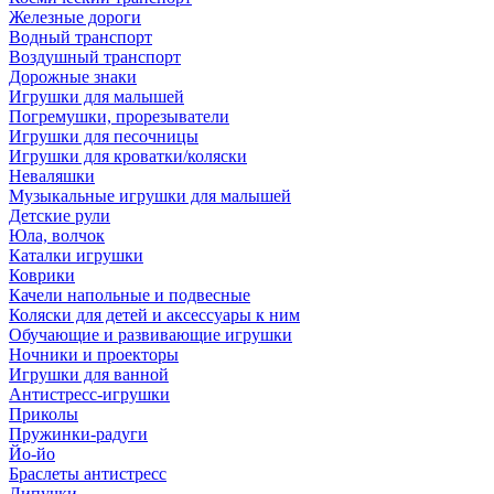
Железные дороги
Водный транспорт
Воздушный транспорт
Дорожные знаки
Игрушки для малышей
Погремушки, прорезыватели
Игрушки для песочницы
Игрушки для кроватки/коляски
Неваляшки
Музыкальные игрушки для малышей
Детские рули
Юла, волчок
Каталки игрушки
Коврики
Качели напольные и подвесные
Коляски для детей и аксессуары к ним
Обучающие и развивающие игрушки
Ночники и проекторы
Игрушки для ванной
Антистресс-игрушки
Приколы
Пружинки-радуги
Йо-йо
Браслеты антистресс
Липучки