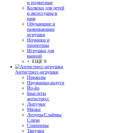
и подвесные
Коляски для детей
и аксессуары к
ним
Обучающие и
развивающие
игрушки
Ночники и
проекторы
Игрушки для
ванной
+ ЕЩЕ 9
Антистресс-игрушки
Приколы
Пружинки-радуги
Йо-йо
Браслеты
антистресс
Липучки
Мялки
Лизуны/Слаймы/
Слизи
Спиннеры
Тянучки