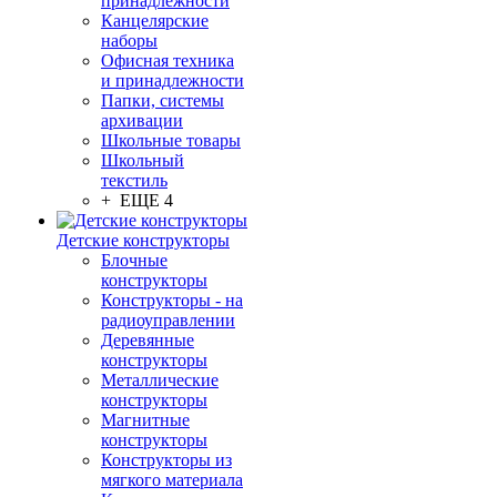
принадлежности
Канцелярские
наборы
Офисная техника
и принадлежности
Папки, системы
архивации
Школьные товары
Школьный
текстиль
+ ЕЩЕ 4
Детские конструкторы
Блочные
конструкторы
Конструкторы - на
радиоуправлении
Деревянные
конструкторы
Металлические
конструкторы
Магнитные
конструкторы
Конструкторы из
мягкого материала