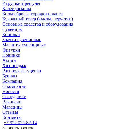
Игрушки-прыгуны
Калейдоскопы
Кольцебросы, городки и лапта
Кукольный театр (куклы, перчатки)
Основные средства и оборудования
Сувениры
Копилки
Значки сувенирные
Магниты сувенирные
Фигурки
Новинки
Акции
Хит продаж
Распродажа-уценка
Бренды
Компания
О компании
Новости
Сотрудники
Вакансии
Магазины
Отзывы
Контакты
+7 952 025-82-14
Заказать звонок