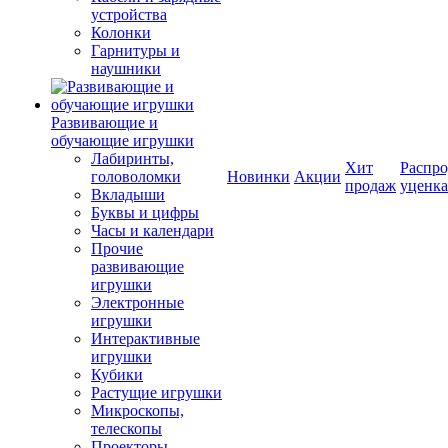
устройства
Колонки
Гарнитуры и
наушники
Развивающие и
обучающие игрушки
Лабиринты,
Хит
Распро
головоломки
Новинки
Акции
продаж
уценка
Вкладыши
Буквы и цифры
Часы и календари
Прочие
развивающие
игрушки
Электронные
игрушки
Интерактивные
игрушки
Кубики
Растущие игрушки
Микроскопы,
телескопы
Проекторы