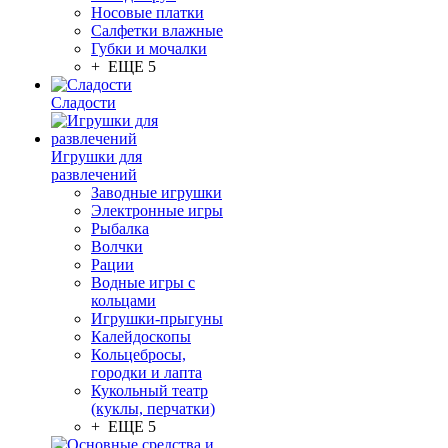
Носовые платки
Салфетки влажные
Губки и мочалки
+ ЕЩЕ 5
Сладости
Игрушки для
развлечений
Заводные игрушки
Электронные игры
Рыбалка
Волчки
Рации
Водные игры с
кольцами
Игрушки-прыгуны
Калейдоскопы
Кольцебросы,
городки и лапта
Кукольный театр
(куклы, перчатки)
+ ЕЩЕ 5