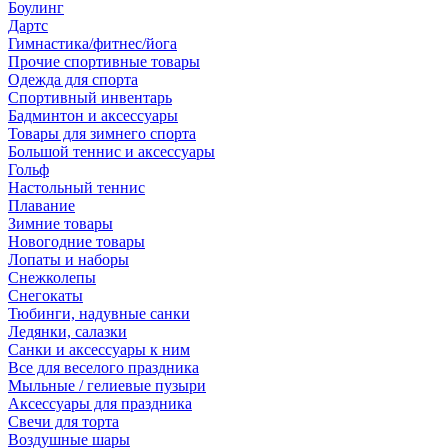
Боулинг
Дартс
Гимнастика/фитнес/йога
Прочие спортивные товары
Одежда для спорта
Спортивный инвентарь
Бадминтон и аксессуары
Товары для зимнего спорта
Большой теннис и аксессуары
Гольф
Настольный теннис
Плавание
Зимние товары
Новогодние товары
Лопаты и наборы
Снежколепы
Снегокаты
Тюбинги, надувные санки
Ледянки, салазки
Санки и аксессуары к ним
Все для веселого праздника
Мыльные / гелиевые пузыри
Аксессуары для праздника
Свечи для торта
Воздушные шары