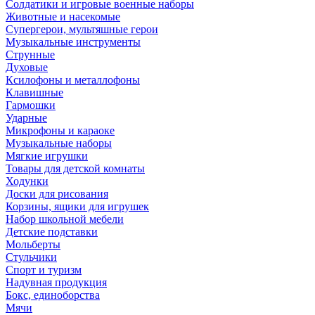
Солдатики и игровые военные наборы
Животные и насекомые
Супергерои, мультяшные герои
Музыкальные инструменты
Струнные
Духовые
Ксилофоны и металлофоны
Клавишные
Гармошки
Ударные
Микрофоны и караоке
Музыкальные наборы
Мягкие игрушки
Товары для детской комнаты
Ходунки
Доски для рисования
Корзины, ящики для игрушек
Набор школьной мебели
Детские подставки
Мольберты
Стульчики
Спорт и туризм
Надувная продукция
Бокс, единоборства
Мячи