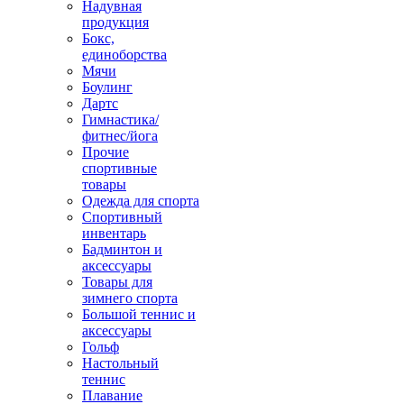
Надувная
продукция
Бокс,
единоборства
Мячи
Боулинг
Дартс
Гимнастика/
фитнес/йога
Прочие
спортивные
товары
Одежда для спорта
Спортивный
инвентарь
Бадминтон и
аксессуары
Товары для
зимнего спорта
Большой теннис и
аксессуары
Гольф
Настольный
теннис
Плавание