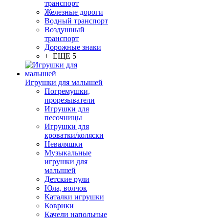
транспорт
Железные дороги
Водный транспорт
Воздушный
транспорт
Дорожные знаки
+ ЕЩЕ 5
Игрушки для малышей
Погремушки,
прорезыватели
Игрушки для
песочницы
Игрушки для
кроватки/коляски
Неваляшки
Музыкальные
игрушки для
малышей
Детские рули
Юла, волчок
Каталки игрушки
Коврики
Качели напольные