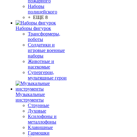
пожарного
Наборы
полицейского
+ ЕЩЕ 8
Наборы фигурок
Трансформеры,
роботы
Солдатики и
игровые военные
наборы
Животные и
насекомые
Супергерои,
мультяшные герои
Музыкальные
инструменты
Струнные
Духовые
Ксилофоны и
металлофоны
Клавишные
Гармошки