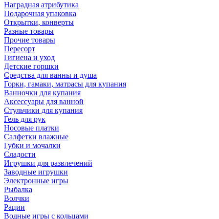
Наградная атрибутика
Подарочная упаковка
Открытки, конверты
Разные товары
Прочие товары
Пересорт
Гигиена и уход
Детские горшки
Средства для ванны и душа
Горки, гамаки, матрасы для купания
Ванночки для купания
Аксессуары для ванной
Стульчики для купания
Гель для рук
Носовые платки
Салфетки влажные
Губки и мочалки
Сладости
Игрушки для развлечений
Заводные игрушки
Электронные игры
Рыбалка
Волчки
Рации
Водные игры с кольцами