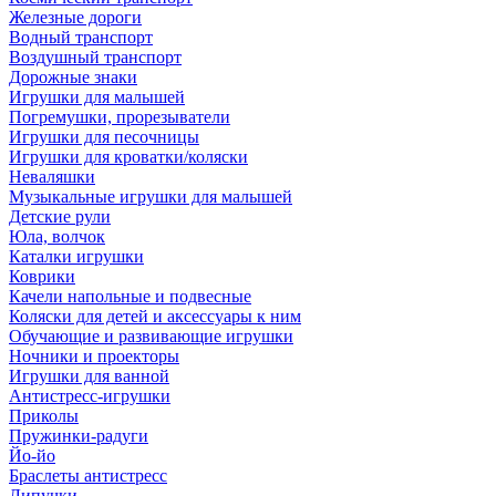
Железные дороги
Водный транспорт
Воздушный транспорт
Дорожные знаки
Игрушки для малышей
Погремушки, прорезыватели
Игрушки для песочницы
Игрушки для кроватки/коляски
Неваляшки
Музыкальные игрушки для малышей
Детские рули
Юла, волчок
Каталки игрушки
Коврики
Качели напольные и подвесные
Коляски для детей и аксессуары к ним
Обучающие и развивающие игрушки
Ночники и проекторы
Игрушки для ванной
Антистресс-игрушки
Приколы
Пружинки-радуги
Йо-йо
Браслеты антистресс
Липучки