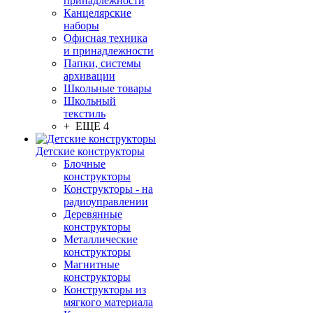
принадлежности
Канцелярские
наборы
Офисная техника
и принадлежности
Папки, системы
архивации
Школьные товары
Школьный
текстиль
+ ЕЩЕ 4
Детские конструкторы
Блочные
конструкторы
Конструкторы - на
радиоуправлении
Деревянные
конструкторы
Металлические
конструкторы
Магнитные
конструкторы
Конструкторы из
мягкого материала