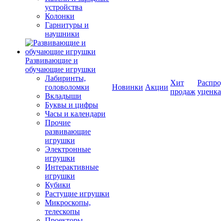
устройства
Колонки
Гарнитуры и
наушники
Развивающие и
обучающие игрушки
Лабиринты,
Хит
Распро
головоломки
Новинки
Акции
продаж
уценка
Вкладыши
Буквы и цифры
Часы и календари
Прочие
развивающие
игрушки
Электронные
игрушки
Интерактивные
игрушки
Кубики
Растущие игрушки
Микроскопы,
телескопы
Проекторы