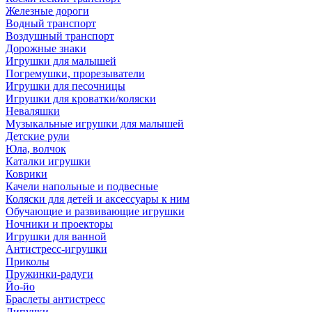
Железные дороги
Водный транспорт
Воздушный транспорт
Дорожные знаки
Игрушки для малышей
Погремушки, прорезыватели
Игрушки для песочницы
Игрушки для кроватки/коляски
Неваляшки
Музыкальные игрушки для малышей
Детские рули
Юла, волчок
Каталки игрушки
Коврики
Качели напольные и подвесные
Коляски для детей и аксессуары к ним
Обучающие и развивающие игрушки
Ночники и проекторы
Игрушки для ванной
Антистресс-игрушки
Приколы
Пружинки-радуги
Йо-йо
Браслеты антистресс
Липучки