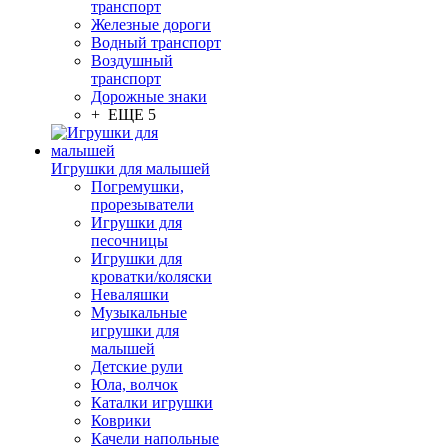
транспорт
Железные дороги
Водный транспорт
Воздушный
транспорт
Дорожные знаки
+ ЕЩЕ 5
Игрушки для малышей
Погремушки,
прорезыватели
Игрушки для
песочницы
Игрушки для
кроватки/коляски
Неваляшки
Музыкальные
игрушки для
малышей
Детские рули
Юла, волчок
Каталки игрушки
Коврики
Качели напольные