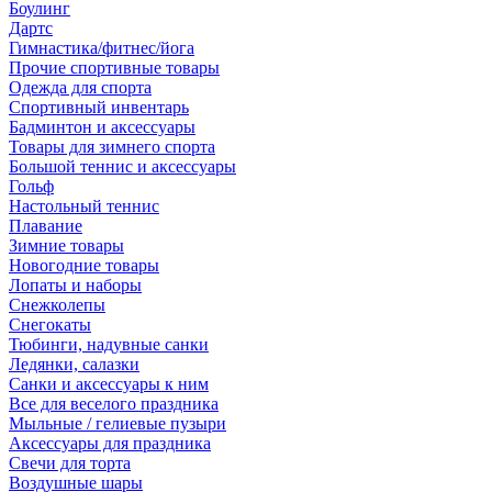
Боулинг
Дартс
Гимнастика/фитнес/йога
Прочие спортивные товары
Одежда для спорта
Спортивный инвентарь
Бадминтон и аксессуары
Товары для зимнего спорта
Большой теннис и аксессуары
Гольф
Настольный теннис
Плавание
Зимние товары
Новогодние товары
Лопаты и наборы
Снежколепы
Снегокаты
Тюбинги, надувные санки
Ледянки, салазки
Санки и аксессуары к ним
Все для веселого праздника
Мыльные / гелиевые пузыри
Аксессуары для праздника
Свечи для торта
Воздушные шары