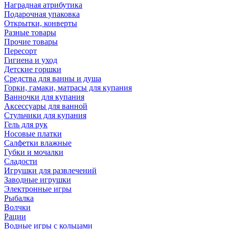
Наградная атрибутика
Подарочная упаковка
Открытки, конверты
Разные товары
Прочие товары
Пересорт
Гигиена и уход
Детские горшки
Средства для ванны и душа
Горки, гамаки, матрасы для купания
Ванночки для купания
Аксессуары для ванной
Стульчики для купания
Гель для рук
Носовые платки
Салфетки влажные
Губки и мочалки
Сладости
Игрушки для развлечений
Заводные игрушки
Электронные игры
Рыбалка
Волчки
Рации
Водные игры с кольцами