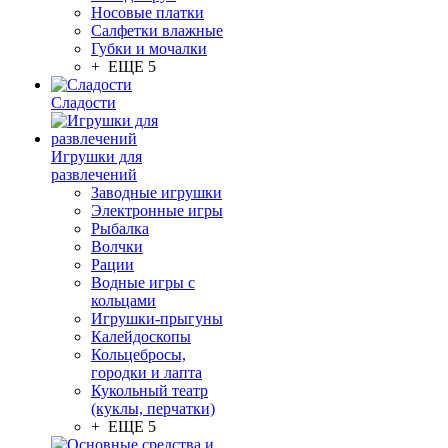
Носовые платки
Салфетки влажные
Губки и мочалки
+ ЕЩЕ 5
Сладости
Игрушки для
развлечений
Заводные игрушки
Электронные игры
Рыбалка
Волчки
Рации
Водные игры с
кольцами
Игрушки-прыгуны
Калейдоскопы
Кольцебросы,
городки и лапта
Кукольный театр
(куклы, перчатки)
+ ЕЩЕ 5