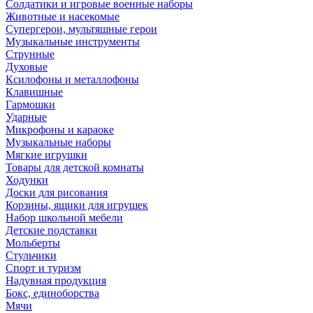
Солдатики и игровые военные наборы
Животные и насекомые
Супергерои, мультяшные герои
Музыкальные инструменты
Струнные
Духовые
Ксилофоны и металлофоны
Клавишные
Гармошки
Ударные
Микрофоны и караоке
Музыкальные наборы
Мягкие игрушки
Товары для детской комнаты
Ходунки
Доски для рисования
Корзины, ящики для игрушек
Набор школьной мебели
Детские подставки
Мольберты
Стульчики
Спорт и туризм
Надувная продукция
Бокс, единоборства
Мячи