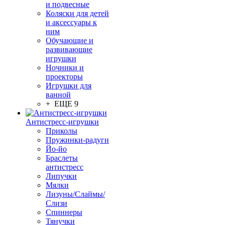
и подвесные
Коляски для детей
и аксессуары к
ним
Обучающие и
развивающие
игрушки
Ночники и
проекторы
Игрушки для
ванной
+ ЕЩЕ 9
Антистресс-игрушки
Приколы
Пружинки-радуги
Йо-йо
Браслеты
антистресс
Липучки
Мялки
Лизуны/Слаймы/
Слизи
Спиннеры
Тянучки