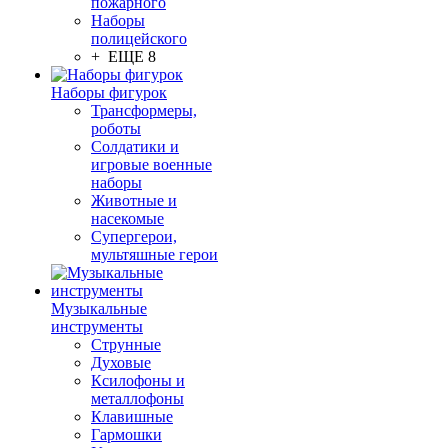
пожарного
Наборы
полицейского
+ ЕЩЕ 8
Наборы фигурок
Трансформеры,
роботы
Солдатики и
игровые военные
наборы
Животные и
насекомые
Супергерои,
мультяшные герои
Музыкальные
инструменты
Струнные
Духовые
Ксилофоны и
металлофоны
Клавишные
Гармошки