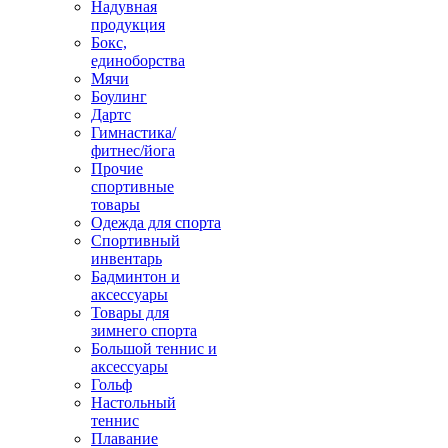
Надувная
продукция
Бокс,
единоборства
Мячи
Боулинг
Дартс
Гимнастика/
фитнес/йога
Прочие
спортивные
товары
Одежда для спорта
Спортивный
инвентарь
Бадминтон и
аксессуары
Товары для
зимнего спорта
Большой теннис и
аксессуары
Гольф
Настольный
теннис
Плавание