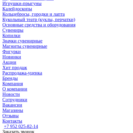
Игрушки-прыгуны
Калейдоскопы
Кольцебросы, городки и лапта
Кукольный театр (куклы, перчатки)
Основные средства и оборудования
Сувениры
Копилки
Значки сувенирные
Магниты сувенирные
Фигурки
Новинки
Акции
Хит продаж
Распродажа-уценка
Бренды
Компания
О компании
Новости
Сотрудники
Вакансии
Магазины
Отзывы
Контакты
+7 952 025-82-14
Заказать звонок