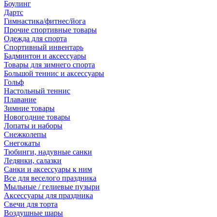
Боулинг
Дартс
Гимнастика/фитнес/йога
Прочие спортивные товары
Одежда для спорта
Спортивный инвентарь
Бадминтон и аксессуары
Товары для зимнего спорта
Большой теннис и аксессуары
Гольф
Настольный теннис
Плавание
Зимние товары
Новогодние товары
Лопаты и наборы
Снежколепы
Снегокаты
Тюбинги, надувные санки
Ледянки, салазки
Санки и аксессуары к ним
Все для веселого праздника
Мыльные / гелиевые пузыри
Аксессуары для праздника
Свечи для торта
Воздушные шары