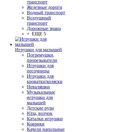
транспорт
Железные дороги
Водный транспорт
Воздушный
транспорт
Дорожные знаки
+ ЕЩЕ 5
Игрушки для малышей
Погремушки,
прорезыватели
Игрушки для
песочницы
Игрушки для
кроватки/коляски
Неваляшки
Музыкальные
игрушки для
малышей
Детские рули
Юла, волчок
Каталки игрушки
Коврики
Качели напольные