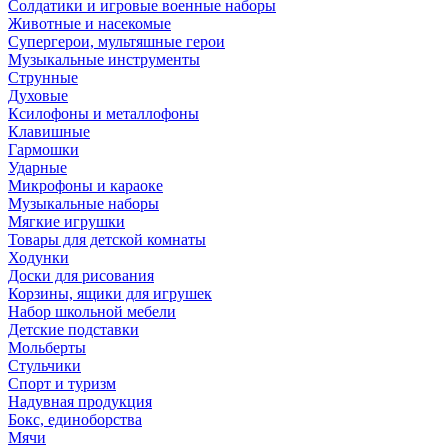
Солдатики и игровые военные наборы
Животные и насекомые
Супергерои, мультяшные герои
Музыкальные инструменты
Струнные
Духовые
Ксилофоны и металлофоны
Клавишные
Гармошки
Ударные
Микрофоны и караоке
Музыкальные наборы
Мягкие игрушки
Товары для детской комнаты
Ходунки
Доски для рисования
Корзины, ящики для игрушек
Набор школьной мебели
Детские подставки
Мольберты
Стульчики
Спорт и туризм
Надувная продукция
Бокс, единоборства
Мячи