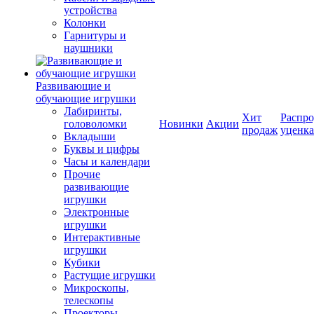
устройства
Колонки
Гарнитуры и
наушники
Развивающие и
обучающие игрушки
Лабиринты,
Хит
Распро
головоломки
Новинки
Акции
продаж
уценка
Вкладыши
Буквы и цифры
Часы и календари
Прочие
развивающие
игрушки
Электронные
игрушки
Интерактивные
игрушки
Кубики
Растущие игрушки
Микроскопы,
телескопы
Проекторы