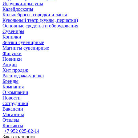
Игрушки-прыгуны
Калейдоскопы
Кольцебросы, городки и лапта
Кукольный театр (куклы, перчатки)
Основные средства и оборудования
Сувениры
Копилки
Значки сувенирные
Магниты сувенирные
Фигурки
Новинки
Акции
Хит продаж
Распродажа-уценка
Бренды
Компания
О компании
Новости
Сотрудники
Вакансии
Магазины
Отзывы
Контакты
+7 952 025-82-14
Заказать звонок