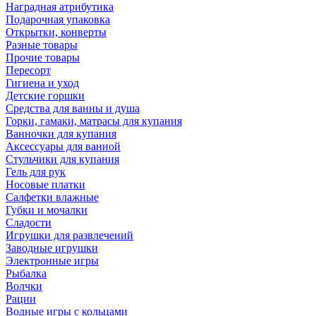
Наградная атрибутика
Подарочная упаковка
Открытки, конверты
Разные товары
Прочие товары
Пересорт
Гигиена и уход
Детские горшки
Средства для ванны и душа
Горки, гамаки, матрасы для купания
Ванночки для купания
Аксессуары для ванной
Стульчики для купания
Гель для рук
Носовые платки
Салфетки влажные
Губки и мочалки
Сладости
Игрушки для развлечений
Заводные игрушки
Электронные игры
Рыбалка
Волчки
Рации
Водные игры с кольцами