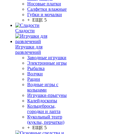
Носовые платки
Салфетки влажные
Губки и мочалки
+ ЕЩЕ 5
Сладости
Игрушки для
развлечений
Заводные игрушки
Электронные игры
Рыбалка
Волчки
Рации
Водные игры с
кольцами
Игрушки-прыгуны
Калейдоскопы
Кольцебросы,
городки и лапта
Кукольный театр
(куклы, перчатки)
+ ЕЩЕ 5