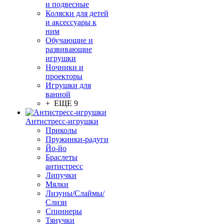
и подвесные
Коляски для детей
и аксессуары к
ним
Обучающие и
развивающие
игрушки
Ночники и
проекторы
Игрушки для
ванной
+ ЕЩЕ 9
Антистресс-игрушки
Приколы
Пружинки-радуги
Йо-йо
Браслеты
антистресс
Липучки
Мялки
Лизуны/Слаймы/
Слизи
Спиннеры
Тянучки