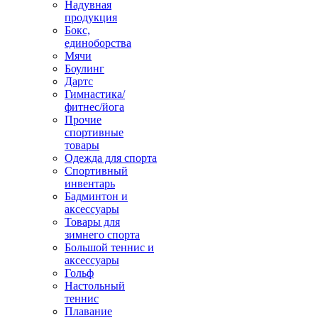
Надувная
продукция
Бокс,
единоборства
Мячи
Боулинг
Дартс
Гимнастика/
фитнес/йога
Прочие
спортивные
товары
Одежда для спорта
Спортивный
инвентарь
Бадминтон и
аксессуары
Товары для
зимнего спорта
Большой теннис и
аксессуары
Гольф
Настольный
теннис
Плавание