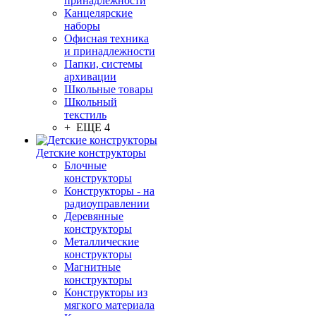
принадлежности
Канцелярские
наборы
Офисная техника
и принадлежности
Папки, системы
архивации
Школьные товары
Школьный
текстиль
+ ЕЩЕ 4
Детские конструкторы
Блочные
конструкторы
Конструкторы - на
радиоуправлении
Деревянные
конструкторы
Металлические
конструкторы
Магнитные
конструкторы
Конструкторы из
мягкого материала