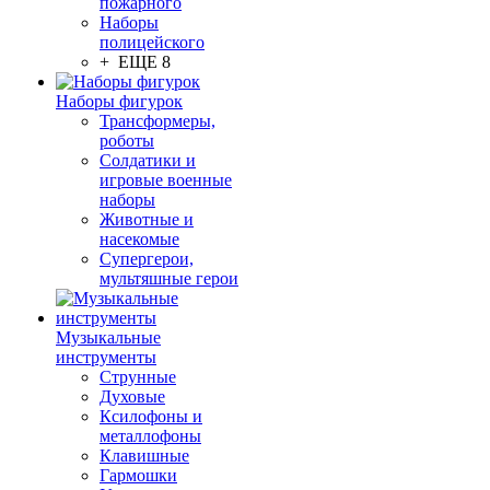
пожарного
Наборы
полицейского
+ ЕЩЕ 8
Наборы фигурок
Трансформеры,
роботы
Солдатики и
игровые военные
наборы
Животные и
насекомые
Супергерои,
мультяшные герои
Музыкальные
инструменты
Струнные
Духовые
Ксилофоны и
металлофоны
Клавишные
Гармошки