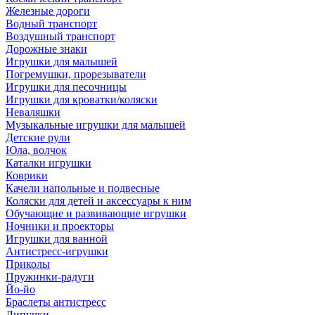
Железные дороги
Водный транспорт
Воздушный транспорт
Дорожные знаки
Игрушки для малышей
Погремушки, прорезыватели
Игрушки для песочницы
Игрушки для кроватки/коляски
Неваляшки
Музыкальные игрушки для малышей
Детские рули
Юла, волчок
Каталки игрушки
Коврики
Качели напольные и подвесные
Коляски для детей и аксессуары к ним
Обучающие и развивающие игрушки
Ночники и проекторы
Игрушки для ванной
Антистресс-игрушки
Приколы
Пружинки-радуги
Йо-йо
Браслеты антистресс
Липучки