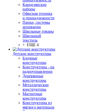
принадлежности
Канцелярские
наборы
Офисная техника
и принадлежности
Папки, системы
архивации
Школьные товары
Школьный
текстиль
+ ЕЩЕ 4
Детские конструкторы
Блочные
конструкторы
Конструкторы - на
радиоуправлении
Деревянные
конструкторы
Металлические
конструкторы
Магнитные
конструкторы
Конструкторы из
мягкого материала