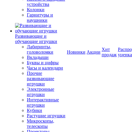
устройства
Колонки
Гарнитуры и
наушники
Развивающие и
обучающие игрушки
Лабиринты,
Хит
Распро
головоломки
Новинки
Акции
продаж
уценка
Вкладыши
Буквы и цифры
Часы и календари
Прочие
развивающие
игрушки
Электронные
игрушки
Интерактивные
игрушки
Кубики
Растущие игрушки
Микроскопы,
телескопы
Проекторы