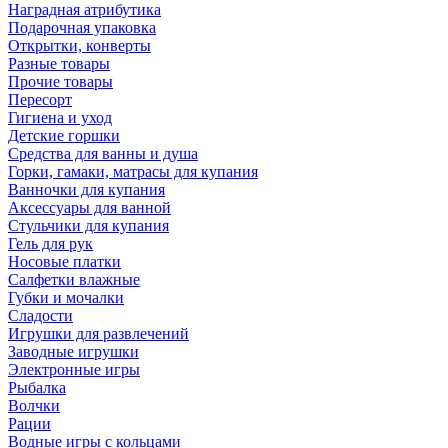
Наградная атрибутика
Подарочная упаковка
Открытки, конверты
Разные товары
Прочие товары
Пересорт
Гигиена и уход
Детские горшки
Средства для ванны и душа
Горки, гамаки, матрасы для купания
Ванночки для купания
Аксессуары для ванной
Стульчики для купания
Гель для рук
Носовые платки
Салфетки влажные
Губки и мочалки
Сладости
Игрушки для развлечений
Заводные игрушки
Электронные игры
Рыбалка
Волчки
Рации
Водные игры с кольцами