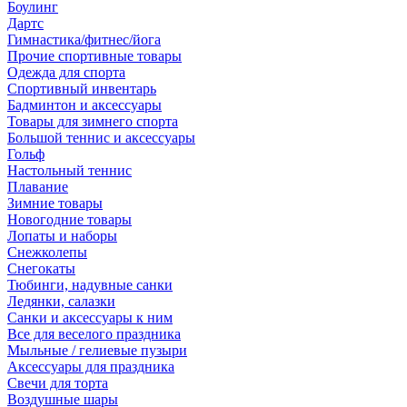
Боулинг
Дартс
Гимнастика/фитнес/йога
Прочие спортивные товары
Одежда для спорта
Спортивный инвентарь
Бадминтон и аксессуары
Товары для зимнего спорта
Большой теннис и аксессуары
Гольф
Настольный теннис
Плавание
Зимние товары
Новогодние товары
Лопаты и наборы
Снежколепы
Снегокаты
Тюбинги, надувные санки
Ледянки, салазки
Санки и аксессуары к ним
Все для веселого праздника
Мыльные / гелиевые пузыри
Аксессуары для праздника
Свечи для торта
Воздушные шары