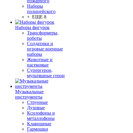
пожарного
Наборы
полицейского
+ ЕЩЕ 8
Наборы фигурок
Трансформеры,
роботы
Солдатики и
игровые военные
наборы
Животные и
насекомые
Супергерои,
мультяшные герои
Музыкальные
инструменты
Струнные
Духовые
Ксилофоны и
металлофоны
Клавишные
Гармошки