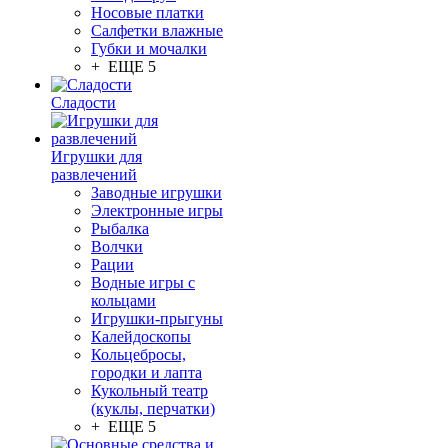
Носовые платки
Салфетки влажные
Губки и мочалки
+ ЕЩЕ 5
Сладости
Игрушки для
развлечений
Заводные игрушки
Электронные игры
Рыбалка
Волчки
Рации
Водные игры с
кольцами
Игрушки-прыгуны
Калейдоскопы
Кольцебросы,
городки и лапта
Кукольный театр
(куклы, перчатки)
+ ЕЩЕ 5