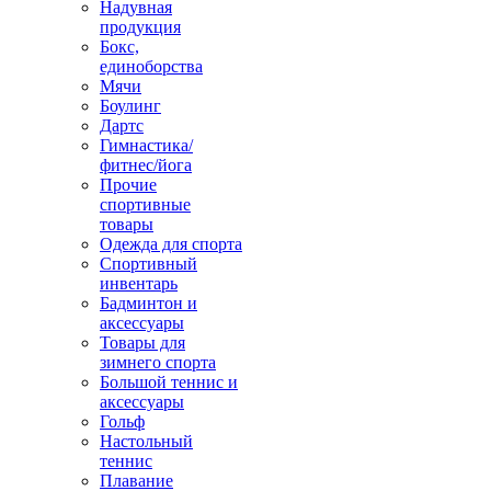
Надувная
продукция
Бокс,
единоборства
Мячи
Боулинг
Дартс
Гимнастика/
фитнес/йога
Прочие
спортивные
товары
Одежда для спорта
Спортивный
инвентарь
Бадминтон и
аксессуары
Товары для
зимнего спорта
Большой теннис и
аксессуары
Гольф
Настольный
теннис
Плавание