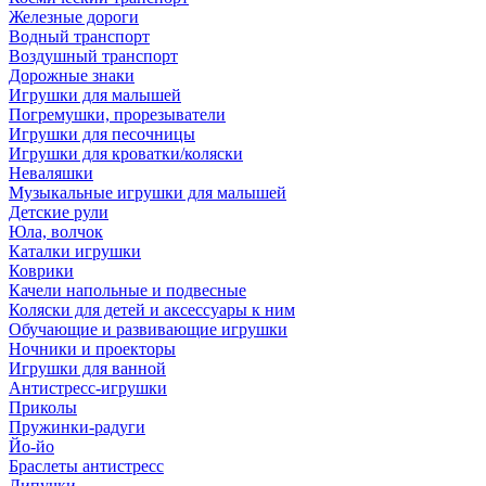
Железные дороги
Водный транспорт
Воздушный транспорт
Дорожные знаки
Игрушки для малышей
Погремушки, прорезыватели
Игрушки для песочницы
Игрушки для кроватки/коляски
Неваляшки
Музыкальные игрушки для малышей
Детские рули
Юла, волчок
Каталки игрушки
Коврики
Качели напольные и подвесные
Коляски для детей и аксессуары к ним
Обучающие и развивающие игрушки
Ночники и проекторы
Игрушки для ванной
Антистресс-игрушки
Приколы
Пружинки-радуги
Йо-йо
Браслеты антистресс
Липучки