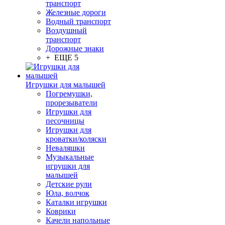
транспорт
Железные дороги
Водный транспорт
Воздушный
транспорт
Дорожные знаки
+ ЕЩЕ 5
Игрушки для малышей
Погремушки,
прорезыватели
Игрушки для
песочницы
Игрушки для
кроватки/коляски
Неваляшки
Музыкальные
игрушки для
малышей
Детские рули
Юла, волчок
Каталки игрушки
Коврики
Качели напольные