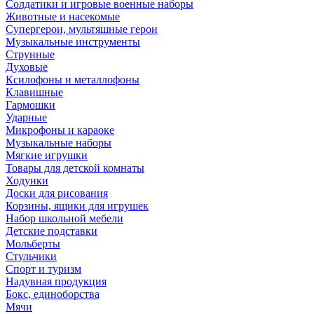
Солдатики и игровые военные наборы
Животные и насекомые
Супергерои, мультяшные герои
Музыкальные инструменты
Струнные
Духовые
Ксилофоны и металлофоны
Клавишные
Гармошки
Ударные
Микрофоны и караоке
Музыкальные наборы
Мягкие игрушки
Товары для детской комнаты
Ходунки
Доски для рисования
Корзины, ящики для игрушек
Набор школьной мебели
Детские подставки
Мольберты
Стульчики
Спорт и туризм
Надувная продукция
Бокс, единоборства
Мячи