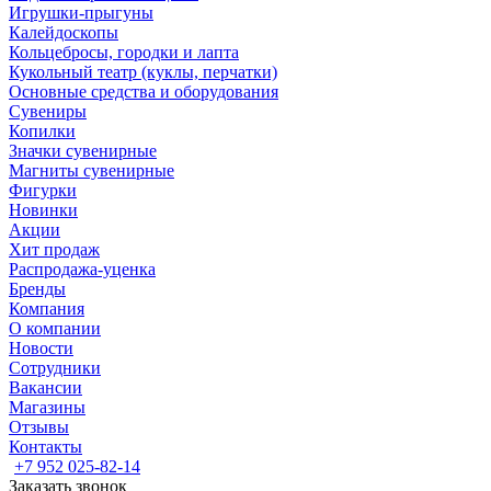
Игрушки-прыгуны
Калейдоскопы
Кольцебросы, городки и лапта
Кукольный театр (куклы, перчатки)
Основные средства и оборудования
Сувениры
Копилки
Значки сувенирные
Магниты сувенирные
Фигурки
Новинки
Акции
Хит продаж
Распродажа-уценка
Бренды
Компания
О компании
Новости
Сотрудники
Вакансии
Магазины
Отзывы
Контакты
+7 952 025-82-14
Заказать звонок