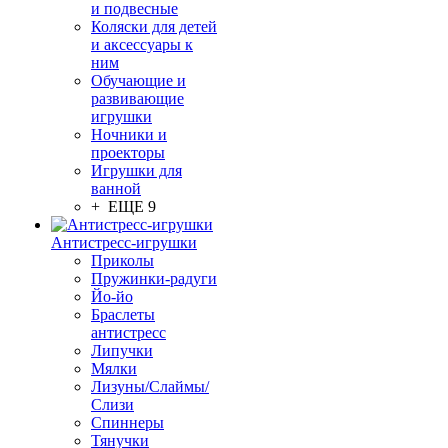
и подвесные
Коляски для детей
и аксессуары к
ним
Обучающие и
развивающие
игрушки
Ночники и
проекторы
Игрушки для
ванной
+ ЕЩЕ 9
Антистресс-игрушки
Приколы
Пружинки-радуги
Йо-йо
Браслеты
антистресс
Липучки
Мялки
Лизуны/Слаймы/
Слизи
Спиннеры
Тянучки