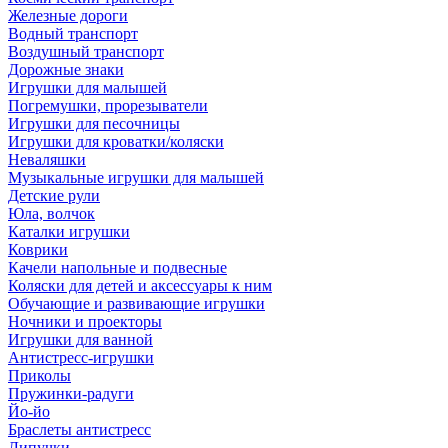
Железные дороги
Водный транспорт
Воздушный транспорт
Дорожные знаки
Игрушки для малышей
Погремушки, прорезыватели
Игрушки для песочницы
Игрушки для кроватки/коляски
Неваляшки
Музыкальные игрушки для малышей
Детские рули
Юла, волчок
Каталки игрушки
Коврики
Качели напольные и подвесные
Коляски для детей и аксессуары к ним
Обучающие и развивающие игрушки
Ночники и проекторы
Игрушки для ванной
Антистресс-игрушки
Приколы
Пружинки-радуги
Йо-йо
Браслеты антистресс
Липучки