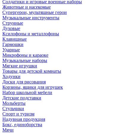
Солдатики и игровые военные наборы
Животные и насекомые
Супергерои, мультяшные герои
Музыкальные инструменты
Струнные
Духовые
Ксилофоны и металлофоны
Клавишные
Гармошки
Ударные
Микрофоны и караоке
Музыкальные наборы
Мягкие игрушки
Товары для детской комнаты
Ходунки
Доски для рисования
Корзины, ящики для игрушек
Набор школьной мебели
Детские подставки
Мольберты
Стульчики
Спорт и туризм
Надувная продукция
Бокс, единоборства
Мячи