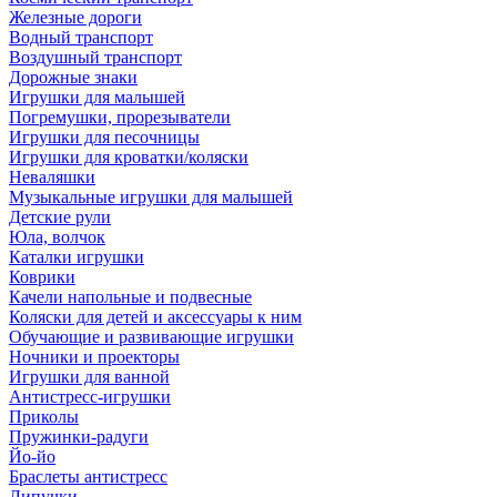
Железные дороги
Водный транспорт
Воздушный транспорт
Дорожные знаки
Игрушки для малышей
Погремушки, прорезыватели
Игрушки для песочницы
Игрушки для кроватки/коляски
Неваляшки
Музыкальные игрушки для малышей
Детские рули
Юла, волчок
Каталки игрушки
Коврики
Качели напольные и подвесные
Коляски для детей и аксессуары к ним
Обучающие и развивающие игрушки
Ночники и проекторы
Игрушки для ванной
Антистресс-игрушки
Приколы
Пружинки-радуги
Йо-йо
Браслеты антистресс
Липучки