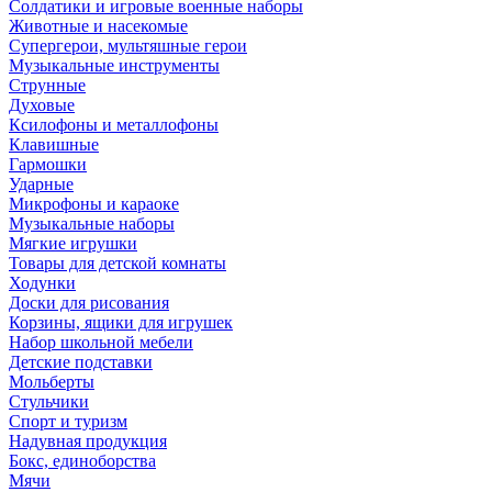
Солдатики и игровые военные наборы
Животные и насекомые
Супергерои, мультяшные герои
Музыкальные инструменты
Струнные
Духовые
Ксилофоны и металлофоны
Клавишные
Гармошки
Ударные
Микрофоны и караоке
Музыкальные наборы
Мягкие игрушки
Товары для детской комнаты
Ходунки
Доски для рисования
Корзины, ящики для игрушек
Набор школьной мебели
Детские подставки
Мольберты
Стульчики
Спорт и туризм
Надувная продукция
Бокс, единоборства
Мячи