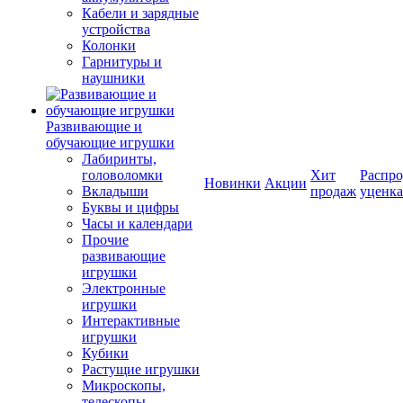
Кабели и зарядные
устройства
Колонки
Гарнитуры и
наушники
Развивающие и
обучающие игрушки
Лабиринты,
головоломки
Хит
Распро
Новинки
Акции
Вкладыши
продаж
уценка
Буквы и цифры
Часы и календари
Прочие
развивающие
игрушки
Электронные
игрушки
Интерактивные
игрушки
Кубики
Растущие игрушки
Микроскопы,
телескопы