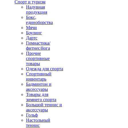
Спорт и туризм
Надувная
продукция
Бокс,
единоборства
Мячи
Боулинг
Дартс
Гимнастика/
фитнес/йога
Прочие
спортивные
товары
Одежда для спорта
Спортивный
инвентарь
Бадминтон и
аксессуары
Товары для
зимнего спорта
Большой теннис и
аксессуары
Гольф
Настольный
теннис