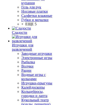
купания
Гель для рук
Носовые платки
Салфетки влажные
Губки и мочалки
+ ЕЩЕ 5
Сладости
Игрушки для
развлечений
Заводные игрушки
Электронные игры
Рыбалка
Волчки
Рации
Водные игры с
кольцами
Игрушки-прыгуны
Калейдоскопы
Кольцебросы,
городки и лапта
Кукольный театр
(куклы, перчатки)