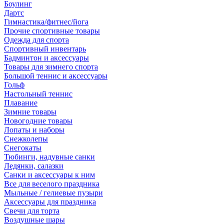
Боулинг
Дартс
Гимнастика/фитнес/йога
Прочие спортивные товары
Одежда для спорта
Спортивный инвентарь
Бадминтон и аксессуары
Товары для зимнего спорта
Большой теннис и аксессуары
Гольф
Настольный теннис
Плавание
Зимние товары
Новогодние товары
Лопаты и наборы
Снежколепы
Снегокаты
Тюбинги, надувные санки
Ледянки, салазки
Санки и аксессуары к ним
Все для веселого праздника
Мыльные / гелиевые пузыри
Аксессуары для праздника
Свечи для торта
Воздушные шары