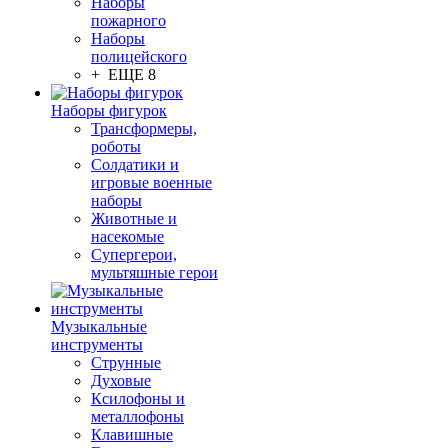
Наборы
пожарного
Наборы
полицейского
+ ЕЩЕ 8
Наборы фигурок
Трансформеры,
роботы
Солдатики и
игровые военные
наборы
Животные и
насекомые
Супергерои,
мультяшные герои
Музыкальные
инструменты
Струнные
Духовые
Ксилофоны и
металлофоны
Клавишные