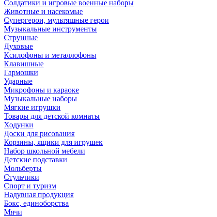
Солдатики и игровые военные наборы
Животные и насекомые
Супергерои, мультяшные герои
Музыкальные инструменты
Струнные
Духовые
Ксилофоны и металлофоны
Клавишные
Гармошки
Ударные
Микрофоны и караоке
Музыкальные наборы
Мягкие игрушки
Товары для детской комнаты
Ходунки
Доски для рисования
Корзины, ящики для игрушек
Набор школьной мебели
Детские подставки
Мольберты
Стульчики
Спорт и туризм
Надувная продукция
Бокс, единоборства
Мячи