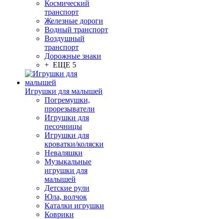
Космический
транспорт
Железные дороги
Водный транспорт
Воздушный
транспорт
Дорожные знаки
+ ЕЩЕ 5
Игрушки для малышей
Погремушки,
прорезыватели
Игрушки для
песочницы
Игрушки для
кроватки/коляски
Неваляшки
Музыкальные
игрушки для
малышей
Детские рули
Юла, волчок
Каталки игрушки
Коврики