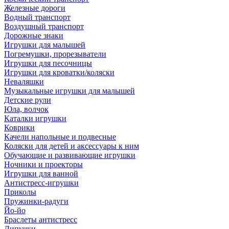
Железные дороги
Водный транспорт
Воздушный транспорт
Дорожные знаки
Игрушки для малышей
Погремушки, прорезыватели
Игрушки для песочницы
Игрушки для кроватки/коляски
Неваляшки
Музыкальные игрушки для малышей
Детские рули
Юла, волчок
Каталки игрушки
Коврики
Качели напольные и подвесные
Коляски для детей и аксессуары к ним
Обучающие и развивающие игрушки
Ночники и проекторы
Игрушки для ванной
Антистресс-игрушки
Приколы
Пружинки-радуги
Йо-йо
Браслеты антистресс
Липучки