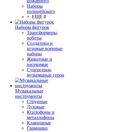
пожарного
Наборы
полицейского
+ ЕЩЕ 8
Наборы фигурок
Трансформеры,
роботы
Солдатики и
игровые военные
наборы
Животные и
насекомые
Супергерои,
мультяшные герои
Музыкальные
инструменты
Струнные
Духовые
Ксилофоны и
металлофоны
Клавишные
Гармошки