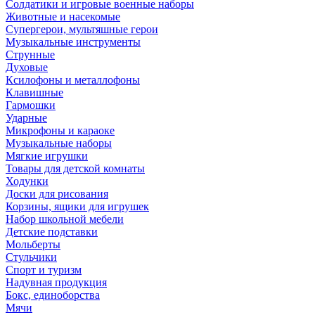
Солдатики и игровые военные наборы
Животные и насекомые
Супергерои, мультяшные герои
Музыкальные инструменты
Струнные
Духовые
Ксилофоны и металлофоны
Клавишные
Гармошки
Ударные
Микрофоны и караоке
Музыкальные наборы
Мягкие игрушки
Товары для детской комнаты
Ходунки
Доски для рисования
Корзины, ящики для игрушек
Набор школьной мебели
Детские подставки
Мольберты
Стульчики
Спорт и туризм
Надувная продукция
Бокс, единоборства
Мячи