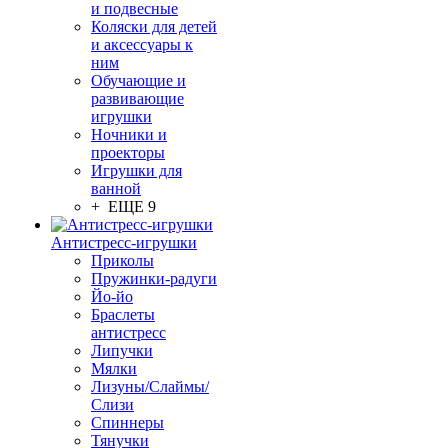
и подвесные
Коляски для детей
и аксессуары к
ним
Обучающие и
развивающие
игрушки
Ночники и
проекторы
Игрушки для
ванной
+ ЕЩЕ 9
Антистресс-игрушки
Приколы
Пружинки-радуги
Йо-йо
Браслеты
антистресс
Липучки
Мялки
Лизуны/Слаймы/
Слизи
Спиннеры
Тянучки