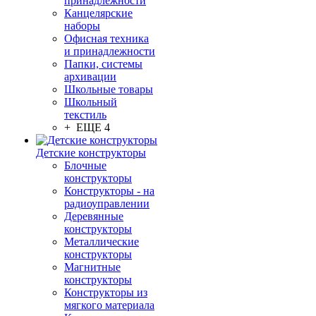
принадлежности
Канцелярские
наборы
Офисная техника
и принадлежности
Папки, системы
архивации
Школьные товары
Школьный
текстиль
+ ЕЩЕ 4
Детские конструкторы
Блочные
конструкторы
Конструкторы - на
радиоуправлении
Деревянные
конструкторы
Металлические
конструкторы
Магнитные
конструкторы
Конструкторы из
мягкого материала