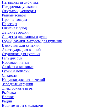
Наградная атрибутика
Подарочная упаковка
Открытки, конверты
Разные товары
Прочие товары
Пересорт
Гигиена и уход
Детские горшки
Средства для ванны и душа
Горки, гамаки, матрасы для купания
Ванночки для купания
Аксессуары для ванной
Стульчики для купания
Гель для рук
Носовые платки
Салфетки влажные
Губки и мочалки
Сладости
Игрушки для развлечений
Заводные игрушки
Электронные игры
Рыбалка
Волчки
Рации
Водные игры с кольцами