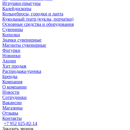
Игрушки-прыгуны
Калейдоскопы
Кольцебросы, городки и лапта
Кукольный театр (куклы, перчатки)
Основные средства и оборудования
Сувениры
Копилки
Значки сувенирные
Магниты сувенирные
Фигурки
Новинки
Акции
Хит продаж
Распродажа-уценка
Бренды
Компания
О компании
Новости
Сотрудники
Вакансии
Магазины
Отзывы
Контакты
+7 952 025-82-14
Заказать звонок