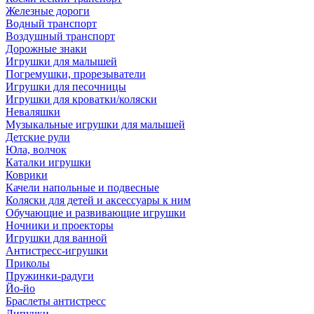
Железные дороги
Водный транспорт
Воздушный транспорт
Дорожные знаки
Игрушки для малышей
Погремушки, прорезыватели
Игрушки для песочницы
Игрушки для кроватки/коляски
Неваляшки
Музыкальные игрушки для малышей
Детские рули
Юла, волчок
Каталки игрушки
Коврики
Качели напольные и подвесные
Коляски для детей и аксессуары к ним
Обучающие и развивающие игрушки
Ночники и проекторы
Игрушки для ванной
Антистресс-игрушки
Приколы
Пружинки-радуги
Йо-йо
Браслеты антистресс
Липучки