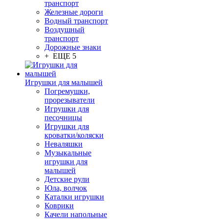
транспорт
Железные дороги
Водный транспорт
Воздушный
транспорт
Дорожные знаки
+ ЕЩЕ 5
Игрушки для малышей
Погремушки,
прорезыватели
Игрушки для
песочницы
Игрушки для
кроватки/коляски
Неваляшки
Музыкальные
игрушки для
малышей
Детские рули
Юла, волчок
Каталки игрушки
Коврики
Качели напольные