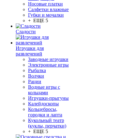
Носовые платки
Салфетки влажные
Губки и мочалки
+ ЕЩЕ 5
Сладости
Игрушки для
развлечений
Заводные игрушки
Электронные игры
Рыбалка
Волчки
Рации
Водные игры с
кольцами
Игрушки-прыгуны
Калейдоскопы
Кольцебросы,
городки и лапта
Кукольный театр
(куклы, перчатки)
+ ЕЩЕ 5