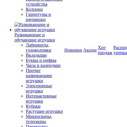
устройства
Колонки
Гарнитуры и
наушники
Развивающие и
обучающие игрушки
Лабиринты,
Хит
Распро
головоломки
Новинки
Акции
продаж
уценка
Вкладыши
Буквы и цифры
Часы и календари
Прочие
развивающие
игрушки
Электронные
игрушки
Интерактивные
игрушки
Кубики
Растущие игрушки
Микроскопы,
телескопы
Проекторы