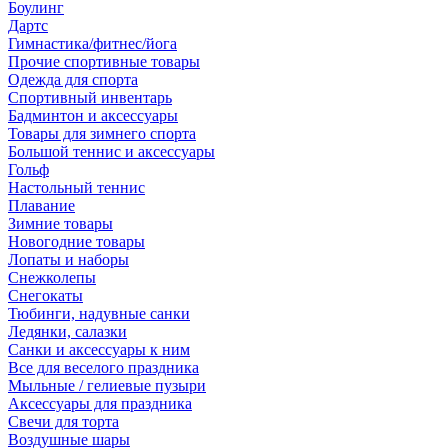
Боулинг
Дартс
Гимнастика/фитнес/йога
Прочие спортивные товары
Одежда для спорта
Спортивный инвентарь
Бадминтон и аксессуары
Товары для зимнего спорта
Большой теннис и аксессуары
Гольф
Настольный теннис
Плавание
Зимние товары
Новогодние товары
Лопаты и наборы
Снежколепы
Снегокаты
Тюбинги, надувные санки
Ледянки, салазки
Санки и аксессуары к ним
Все для веселого праздника
Мыльные / гелиевые пузыри
Аксессуары для праздника
Свечи для торта
Воздушные шары