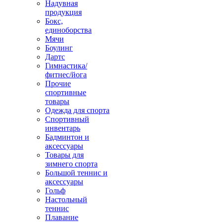
Надувная
продукция
Бокс,
единоборства
Мячи
Боулинг
Дартс
Гимнастика/
фитнес/йога
Прочие
спортивные
товары
Одежда для спорта
Спортивный
инвентарь
Бадминтон и
аксессуары
Товары для
зимнего спорта
Большой теннис и
аксессуары
Гольф
Настольный
теннис
Плавание