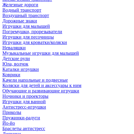
Железные дороги
Водный транспорт
Воздушный транспорт
Дорожные знаки
Игрушки для малышей
Погремушки, прорезыватели
Игрушки для песочницы
Игрушки для кроватки/коляски
Неваляшки
Музыкальные игрушки для малышей
Детские рули
Юла, волчок
Каталки игрушки
Коврики
Качели напольные и подвесные
Коляски для детей и аксессуары к ним
Обучающие и развивающие игрушки
Ночники и проекторы
Игрушки для ванной
Антистресс-игрушки
Приколы
Пружинки-радуги
Йо-йо
Браслеты антистресс
Липучки