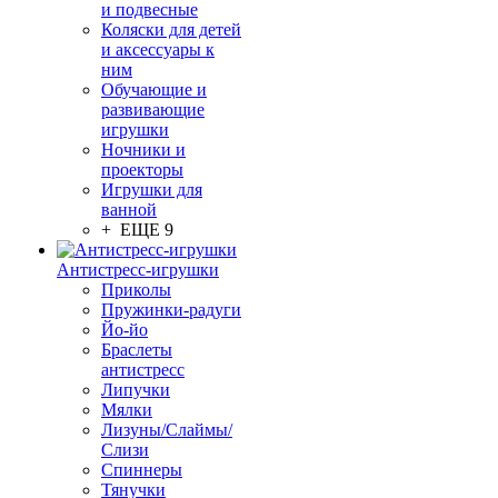
и подвесные
Коляски для детей
и аксессуары к
ним
Обучающие и
развивающие
игрушки
Ночники и
проекторы
Игрушки для
ванной
+ ЕЩЕ 9
Антистресс-игрушки
Приколы
Пружинки-радуги
Йо-йо
Браслеты
антистресс
Липучки
Мялки
Лизуны/Слаймы/
Слизи
Спиннеры
Тянучки