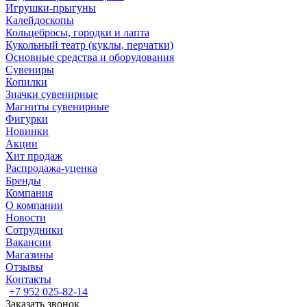
Игрушки-прыгуны
Калейдоскопы
Кольцебросы, городки и лапта
Кукольный театр (куклы, перчатки)
Основные средства и оборудования
Сувениры
Копилки
Значки сувенирные
Магниты сувенирные
Фигурки
Новинки
Акции
Хит продаж
Распродажа-уценка
Бренды
Компания
О компании
Новости
Сотрудники
Вакансии
Магазины
Отзывы
Контакты
+7 952 025-82-14
Заказать звонок