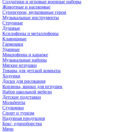
Солдатики и игровые военные наборы
Животные и насекомые
Супергерои, мультяшные герои
Музыкальные инструменты
Струнные
Духовые
Ксилофоны и металлофоны
Клавишные
Гармошки
Ударные
Микрофоны и караоке
Музыкальные наборы
Мягкие игрушки
Товары для детской комнаты
Ходунки
Доски для рисования
Корзины, ящики для игрушек
Набор школьной мебели
Детские подставки
Мольберты
Стульчики
Спорт и туризм
Надувная продукция
Бокс, единоборства
Мячи