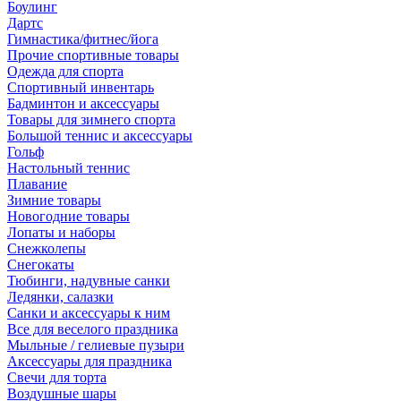
Боулинг
Дартс
Гимнастика/фитнес/йога
Прочие спортивные товары
Одежда для спорта
Спортивный инвентарь
Бадминтон и аксессуары
Товары для зимнего спорта
Большой теннис и аксессуары
Гольф
Настольный теннис
Плавание
Зимние товары
Новогодние товары
Лопаты и наборы
Снежколепы
Снегокаты
Тюбинги, надувные санки
Ледянки, салазки
Санки и аксессуары к ним
Все для веселого праздника
Мыльные / гелиевые пузыри
Аксессуары для праздника
Свечи для торта
Воздушные шары