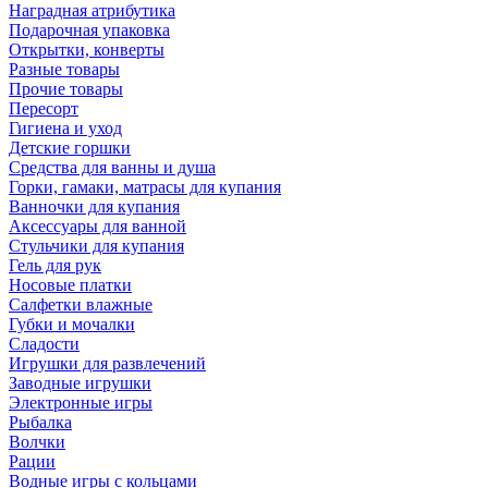
Наградная атрибутика
Подарочная упаковка
Открытки, конверты
Разные товары
Прочие товары
Пересорт
Гигиена и уход
Детские горшки
Средства для ванны и душа
Горки, гамаки, матрасы для купания
Ванночки для купания
Аксессуары для ванной
Стульчики для купания
Гель для рук
Носовые платки
Салфетки влажные
Губки и мочалки
Сладости
Игрушки для развлечений
Заводные игрушки
Электронные игры
Рыбалка
Волчки
Рации
Водные игры с кольцами