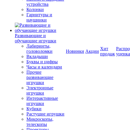
устройства
Колонки
Гарнитуры и
наушники
Развивающие и
обучающие игрушки
Лабиринты,
Хит
Распро
головоломки
Новинки
Акции
продаж
уценка
Вкладыши
Буквы и цифры
Часы и календари
Прочие
развивающие
игрушки
Электронные
игрушки
Интерактивные
игрушки
Кубики
Растущие игрушки
Микроскопы,
телескопы
Проекторы