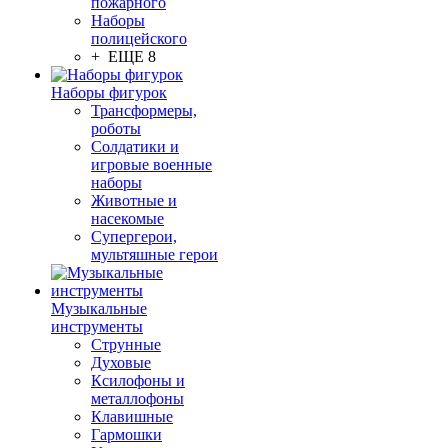
пожарного
Наборы
полицейского
+ ЕЩЕ 8
Наборы фигурок
Трансформеры,
роботы
Солдатики и
игровые военные
наборы
Животные и
насекомые
Супергерои,
мультяшные герои
Музыкальные
инструменты
Струнные
Духовые
Ксилофоны и
металлофоны
Клавишные
Гармошки