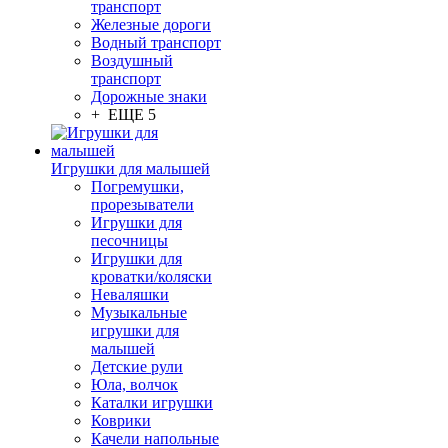
транспорт
Железные дороги
Водный транспорт
Воздушный
транспорт
Дорожные знаки
+ ЕЩЕ 5
Игрушки для малышей
Погремушки,
прорезыватели
Игрушки для
песочницы
Игрушки для
кроватки/коляски
Неваляшки
Музыкальные
игрушки для
малышей
Детские рули
Юла, волчок
Каталки игрушки
Коврики
Качели напольные