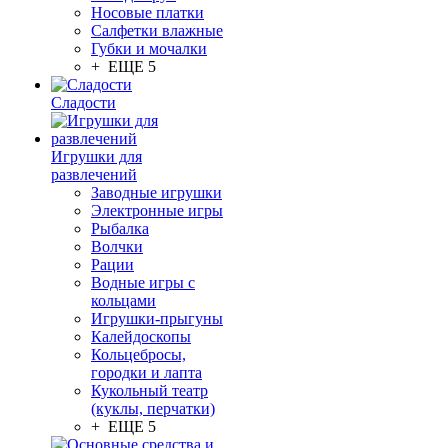
Носовые платки
Салфетки влажные
Губки и мочалки
+ ЕЩЕ 5
Сладости
Игрушки для
развлечений
Заводные игрушки
Электронные игры
Рыбалка
Волчки
Рации
Водные игры с
кольцами
Игрушки-прыгуны
Калейдоскопы
Кольцебросы,
городки и лапта
Кукольный театр
(куклы, перчатки)
+ ЕЩЕ 5