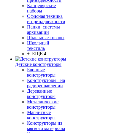
принадлежности
Канцелярские
наборы
Офисная техника
и принадлежности
Папки, системы
архивации
Школьные товары
Школьный
текстиль
+ ЕЩЕ 4
Детские конструкторы
Блочные
конструкторы
Конструкторы - на
радиоуправлении
Деревянные
конструкторы
Металлические
конструкторы
Магнитные
конструкторы
Конструкторы из
мягкого материала