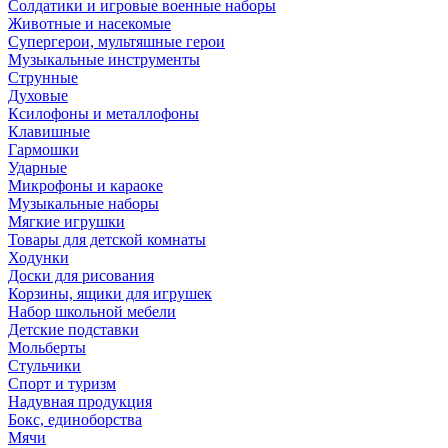
Солдатики и игровые военные наборы
Животные и насекомые
Супергерои, мультяшные герои
Музыкальные инструменты
Струнные
Духовые
Ксилофоны и металлофоны
Клавишные
Гармошки
Ударные
Микрофоны и караоке
Музыкальные наборы
Мягкие игрушки
Товары для детской комнаты
Ходунки
Доски для рисования
Корзины, ящики для игрушек
Набор школьной мебели
Детские подставки
Мольберты
Стульчики
Спорт и туризм
Надувная продукция
Бокс, единоборства
Мячи