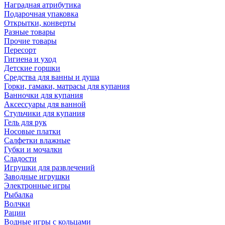
Наградная атрибутика
Подарочная упаковка
Открытки, конверты
Разные товары
Прочие товары
Пересорт
Гигиена и уход
Детские горшки
Средства для ванны и душа
Горки, гамаки, матрасы для купания
Ванночки для купания
Аксессуары для ванной
Стульчики для купания
Гель для рук
Носовые платки
Салфетки влажные
Губки и мочалки
Сладости
Игрушки для развлечений
Заводные игрушки
Электронные игры
Рыбалка
Волчки
Рации
Водные игры с кольцами