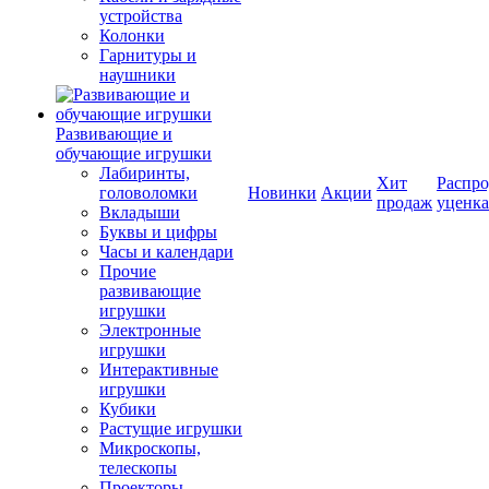
устройства
Колонки
Гарнитуры и
наушники
Развивающие и
обучающие игрушки
Лабиринты,
Хит
Распро
головоломки
Новинки
Акции
продаж
уценка
Вкладыши
Буквы и цифры
Часы и календари
Прочие
развивающие
игрушки
Электронные
игрушки
Интерактивные
игрушки
Кубики
Растущие игрушки
Микроскопы,
телескопы
Проекторы