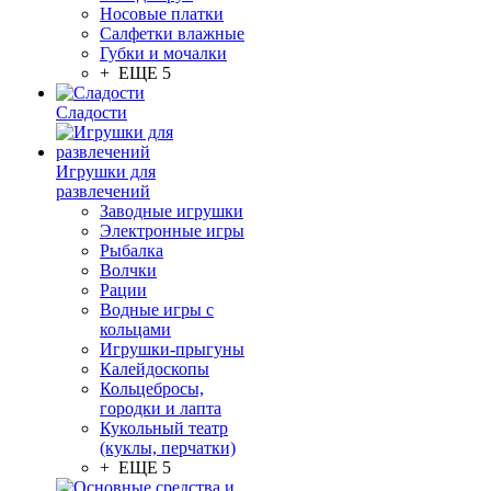
Носовые платки
Салфетки влажные
Губки и мочалки
+ ЕЩЕ 5
Сладости
Игрушки для
развлечений
Заводные игрушки
Электронные игры
Рыбалка
Волчки
Рации
Водные игры с
кольцами
Игрушки-прыгуны
Калейдоскопы
Кольцебросы,
городки и лапта
Кукольный театр
(куклы, перчатки)
+ ЕЩЕ 5