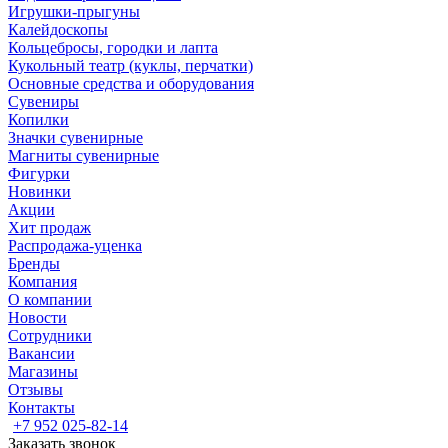
Игрушки-прыгуны
Калейдоскопы
Кольцебросы, городки и лапта
Кукольный театр (куклы, перчатки)
Основные средства и оборудования
Сувениры
Копилки
Значки сувенирные
Магниты сувенирные
Фигурки
Новинки
Акции
Хит продаж
Распродажа-уценка
Бренды
Компания
О компании
Новости
Сотрудники
Вакансии
Магазины
Отзывы
Контакты
+7 952 025-82-14
Заказать звонок