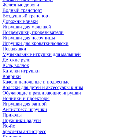
Железные дороги
Водный транспорт
Воздушный транспорт
Дорожные знаки
Игрушки для малышей
Погремушки, прорезыватели
Игрушки для песочницы
Игрушки для кроватки/коляски
Неваляшки
Музыкальные игрушки для малышей
Детские рули
Юла, волчок
Каталки игрушки
Коврики
Качели напольные и подвесные
Коляски для детей и аксессуары к ним
Обучающие и развивающие игрушки
Ночники и проекторы
Игрушки для ванной
Антистресс-игрушки
Приколы
Пружинки-радуги
Йо-йо
Браслеты антистресс
Липучки