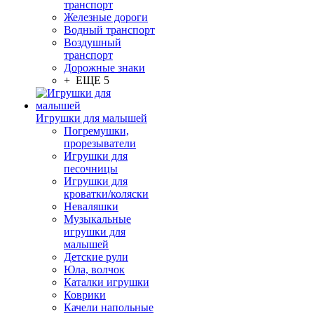
транспорт
Железные дороги
Водный транспорт
Воздушный
транспорт
Дорожные знаки
+ ЕЩЕ 5
Игрушки для малышей
Погремушки,
прорезыватели
Игрушки для
песочницы
Игрушки для
кроватки/коляски
Неваляшки
Музыкальные
игрушки для
малышей
Детские рули
Юла, волчок
Каталки игрушки
Коврики
Качели напольные