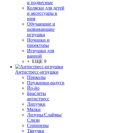
и подвесные
Коляски для детей
и аксессуары к
ним
Обучающие и
развивающие
игрушки
Ночники и
проекторы
Игрушки для
ванной
+ ЕЩЕ 9
Антистресс-игрушки
Приколы
Пружинки-радуги
Йо-йо
Браслеты
антистресс
Липучки
Мялки
Лизуны/Слаймы/
Слизи
Спиннеры
Тянучки