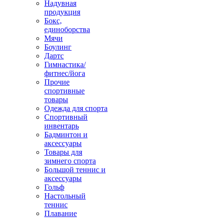
Надувная
продукция
Бокс,
единоборства
Мячи
Боулинг
Дартс
Гимнастика/
фитнес/йога
Прочие
спортивные
товары
Одежда для спорта
Спортивный
инвентарь
Бадминтон и
аксессуары
Товары для
зимнего спорта
Большой теннис и
аксессуары
Гольф
Настольный
теннис
Плавание