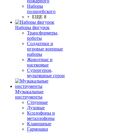
пожарного
Наборы
полицейского
+ ЕЩЕ 8
Наборы фигурок
Трансформеры,
роботы
Солдатики и
игровые военные
наборы
Животные и
насекомые
Супергерои,
мультяшные герои
Музыкальные
инструменты
Струнные
Духовые
Ксилофоны и
металлофоны
Клавишные
Гармошки