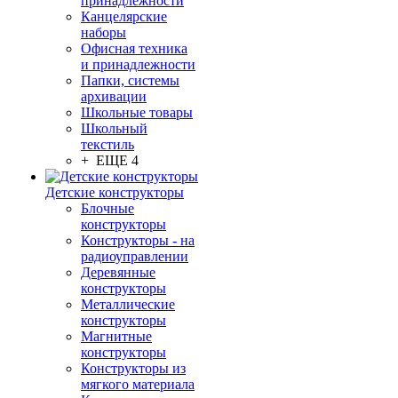
принадлежности
Канцелярские
наборы
Офисная техника
и принадлежности
Папки, системы
архивации
Школьные товары
Школьный
текстиль
+ ЕЩЕ 4
Детские конструкторы
Блочные
конструкторы
Конструкторы - на
радиоуправлении
Деревянные
конструкторы
Металлические
конструкторы
Магнитные
конструкторы
Конструкторы из
мягкого материала