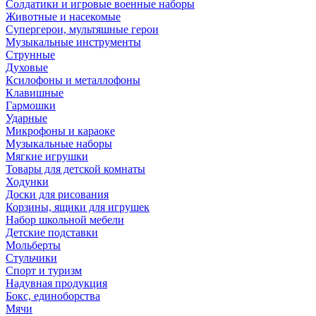
Солдатики и игровые военные наборы
Животные и насекомые
Супергерои, мультяшные герои
Музыкальные инструменты
Струнные
Духовые
Ксилофоны и металлофоны
Клавишные
Гармошки
Ударные
Микрофоны и караоке
Музыкальные наборы
Мягкие игрушки
Товары для детской комнаты
Ходунки
Доски для рисования
Корзины, ящики для игрушек
Набор школьной мебели
Детские подставки
Мольберты
Стульчики
Спорт и туризм
Надувная продукция
Бокс, единоборства
Мячи