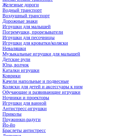
Железные дороги
Водный транспорт
Воздушный транспорт
Дорожные знаки
Игрушки для малышей
Погремушки, прорезыватели
Игрушки для песочницы
Игрушки для кроватки/коляски
Неваляшки
Музыкальные игрушки для малышей
Детские рули
Юла, волчок
Каталки игрушки
Коврики
Качели напольные и подвесные
Коляски для детей и аксессуары к ним
Обучающие и развивающие игрушки
Ночники и проекторы
Игрушки для ванной
Антистресс-игрушки
Приколы
Пружинки-радуги
Йо-йо
Браслеты антистресс
Липучки