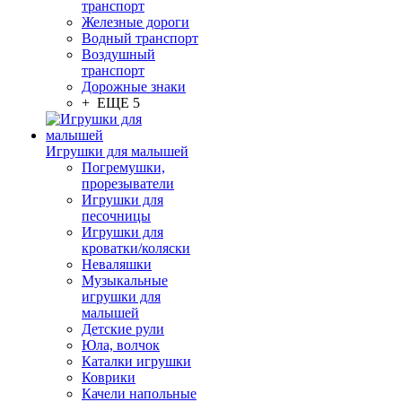
транспорт
Железные дороги
Водный транспорт
Воздушный
транспорт
Дорожные знаки
+ ЕЩЕ 5
Игрушки для малышей
Погремушки,
прорезыватели
Игрушки для
песочницы
Игрушки для
кроватки/коляски
Неваляшки
Музыкальные
игрушки для
малышей
Детские рули
Юла, волчок
Каталки игрушки
Коврики
Качели напольные