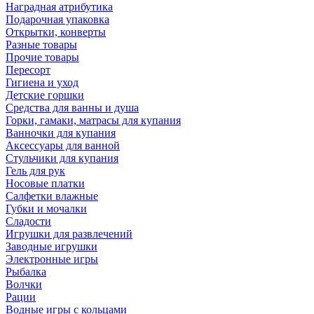
Наградная атрибутика
Подарочная упаковка
Открытки, конверты
Разные товары
Прочие товары
Пересорт
Гигиена и уход
Детские горшки
Средства для ванны и душа
Горки, гамаки, матрасы для купания
Ванночки для купания
Аксессуары для ванной
Стульчики для купания
Гель для рук
Носовые платки
Салфетки влажные
Губки и мочалки
Сладости
Игрушки для развлечений
Заводные игрушки
Электронные игры
Рыбалка
Волчки
Рации
Водные игры с кольцами