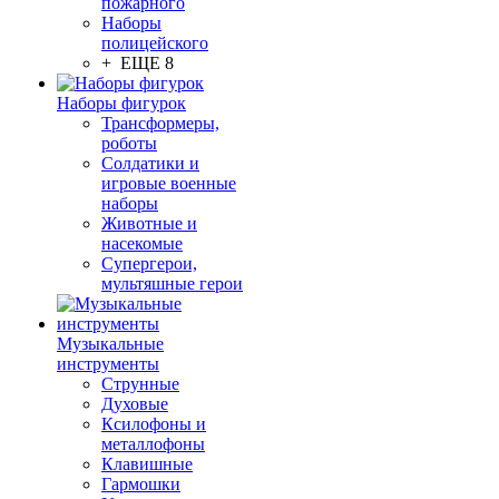
пожарного
Наборы
полицейского
+ ЕЩЕ 8
Наборы фигурок
Трансформеры,
роботы
Солдатики и
игровые военные
наборы
Животные и
насекомые
Супергерои,
мультяшные герои
Музыкальные
инструменты
Струнные
Духовые
Ксилофоны и
металлофоны
Клавишные
Гармошки