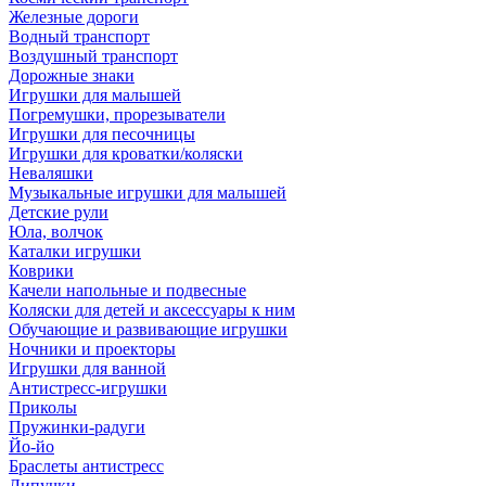
Железные дороги
Водный транспорт
Воздушный транспорт
Дорожные знаки
Игрушки для малышей
Погремушки, прорезыватели
Игрушки для песочницы
Игрушки для кроватки/коляски
Неваляшки
Музыкальные игрушки для малышей
Детские рули
Юла, волчок
Каталки игрушки
Коврики
Качели напольные и подвесные
Коляски для детей и аксессуары к ним
Обучающие и развивающие игрушки
Ночники и проекторы
Игрушки для ванной
Антистресс-игрушки
Приколы
Пружинки-радуги
Йо-йо
Браслеты антистресс
Липучки