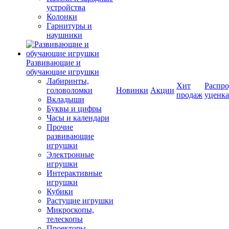
устройства
Колонки
Гарнитуры и
наушники
Развивающие и
обучающие игрушки
Лабиринты,
Хит
Распро
головоломки
Новинки
Акции
продаж
уценка
Вкладыши
Буквы и цифры
Часы и календари
Прочие
развивающие
игрушки
Электронные
игрушки
Интерактивные
игрушки
Кубики
Растущие игрушки
Микроскопы,
телескопы
Проекторы