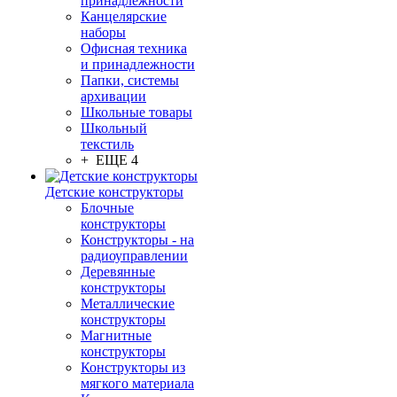
принадлежности
Канцелярские
наборы
Офисная техника
и принадлежности
Папки, системы
архивации
Школьные товары
Школьный
текстиль
+ ЕЩЕ 4
Детские конструкторы
Блочные
конструкторы
Конструкторы - на
радиоуправлении
Деревянные
конструкторы
Металлические
конструкторы
Магнитные
конструкторы
Конструкторы из
мягкого материала