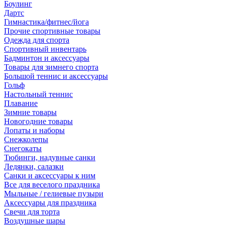
Боулинг
Дартс
Гимнастика/фитнес/йога
Прочие спортивные товары
Одежда для спорта
Спортивный инвентарь
Бадминтон и аксессуары
Товары для зимнего спорта
Большой теннис и аксессуары
Гольф
Настольный теннис
Плавание
Зимние товары
Новогодние товары
Лопаты и наборы
Снежколепы
Снегокаты
Тюбинги, надувные санки
Ледянки, салазки
Санки и аксессуары к ним
Все для веселого праздника
Мыльные / гелиевые пузыри
Аксессуары для праздника
Свечи для торта
Воздушные шары