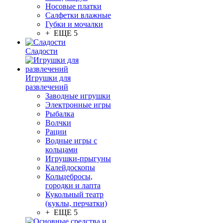
Носовые платки
Салфетки влажные
Губки и мочалки
+ ЕЩЕ 5
Сладости
Игрушки для
развлечений
Заводные игрушки
Электронные игры
Рыбалка
Волчки
Рации
Водные игры с
кольцами
Игрушки-прыгуны
Калейдоскопы
Кольцебросы,
городки и лапта
Кукольный театр
(куклы, перчатки)
+ ЕЩЕ 5