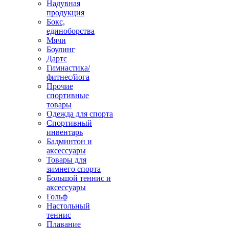
Надувная
продукция
Бокс,
единоборства
Мячи
Боулинг
Дартс
Гимнастика/
фитнес/йога
Прочие
спортивные
товары
Одежда для спорта
Спортивный
инвентарь
Бадминтон и
аксессуары
Товары для
зимнего спорта
Большой теннис и
аксессуары
Гольф
Настольный
теннис
Плавание