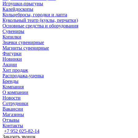
Игрушки-прыгуны
Калейдоскопы
Кольцебросы, городки и лапта
Кукольный театр (куклы, перчатки)
Основные средства и оборудования
Сувениры
Копилки
Значки сувенирные
Магниты сувенирные
Фигурки
Новинки
Акции
Хит продаж
Распродажа-уценка
Бренды
Компания
О компании
Новости
Сотрудники
Вакансии
Магазины
Отзывы
Контакты
+7 952 025-82-14
Заказать звонок