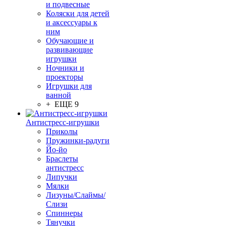
и подвесные
Коляски для детей
и аксессуары к
ним
Обучающие и
развивающие
игрушки
Ночники и
проекторы
Игрушки для
ванной
+ ЕЩЕ 9
Антистресс-игрушки
Приколы
Пружинки-радуги
Йо-йо
Браслеты
антистресс
Липучки
Мялки
Лизуны/Слаймы/
Слизи
Спиннеры
Тянучки