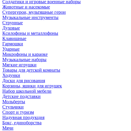
Солдатики и игровые военные наборы
Животные и насекомые
Супергерои, мультяшные герои
Музыкальные инструменты
Струнные
Духовые
Ксилофоны и металлофоны
Клавишные
Гармошки
Ударные
Микрофоны и караоке
Музыкальные наборы
Мягкие игрушки
Товары для детской комнаты
Ходунки
Доски для рисования
Корзины, ящики для игрушек
Набор школьной мебели
Детские подставки
Мольберты
Стульчики
Спорт и туризм
Надувная продукция
Бокс, единоборства
Мячи