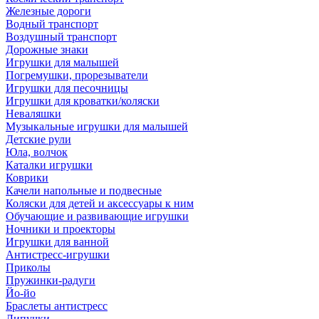
Железные дороги
Водный транспорт
Воздушный транспорт
Дорожные знаки
Игрушки для малышей
Погремушки, прорезыватели
Игрушки для песочницы
Игрушки для кроватки/коляски
Неваляшки
Музыкальные игрушки для малышей
Детские рули
Юла, волчок
Каталки игрушки
Коврики
Качели напольные и подвесные
Коляски для детей и аксессуары к ним
Обучающие и развивающие игрушки
Ночники и проекторы
Игрушки для ванной
Антистресс-игрушки
Приколы
Пружинки-радуги
Йо-йо
Браслеты антистресс
Липучки