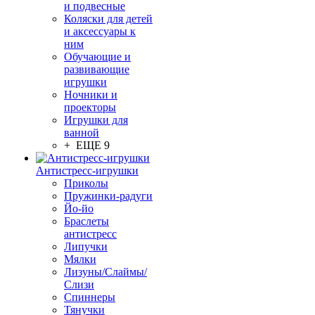
и подвесные
Коляски для детей
и аксессуары к
ним
Обучающие и
развивающие
игрушки
Ночники и
проекторы
Игрушки для
ванной
+ ЕЩЕ 9
Антистресс-игрушки
Приколы
Пружинки-радуги
Йо-йо
Браслеты
антистресс
Липучки
Мялки
Лизуны/Слаймы/
Слизи
Спиннеры
Тянучки