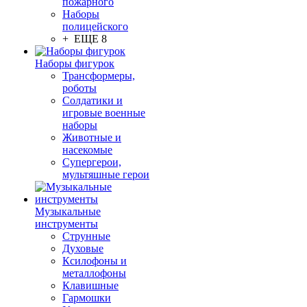
пожарного
Наборы
полицейского
+ ЕЩЕ 8
Наборы фигурок
Трансформеры,
роботы
Солдатики и
игровые военные
наборы
Животные и
насекомые
Супергерои,
мультяшные герои
Музыкальные
инструменты
Струнные
Духовые
Ксилофоны и
металлофоны
Клавишные
Гармошки