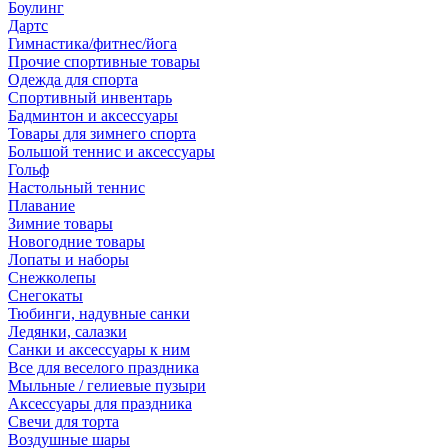
Боулинг
Дартс
Гимнастика/фитнес/йога
Прочие спортивные товары
Одежда для спорта
Спортивный инвентарь
Бадминтон и аксессуары
Товары для зимнего спорта
Большой теннис и аксессуары
Гольф
Настольный теннис
Плавание
Зимние товары
Новогодние товары
Лопаты и наборы
Снежколепы
Снегокаты
Тюбинги, надувные санки
Ледянки, салазки
Санки и аксессуары к ним
Все для веселого праздника
Мыльные / гелиевые пузыри
Аксессуары для праздника
Свечи для торта
Воздушные шары