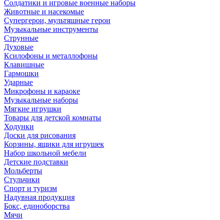
Солдатики и игровые военные наборы
Животные и насекомые
Супергерои, мультяшные герои
Музыкальные инструменты
Струнные
Духовые
Ксилофоны и металлофоны
Клавишные
Гармошки
Ударные
Микрофоны и караоке
Музыкальные наборы
Мягкие игрушки
Товары для детской комнаты
Ходунки
Доски для рисования
Корзины, ящики для игрушек
Набор школьной мебели
Детские подставки
Мольберты
Стульчики
Спорт и туризм
Надувная продукция
Бокс, единоборства
Мячи