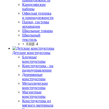
принадлежности
Канцелярские
наборы
Офисная техника
и принадлежности
Папки, системы
архивации
Школьные товары
Школьный
текстиль
+ ЕЩЕ 4
Детские конструкторы
Блочные
конструкторы
Конструкторы - на
радиоуправлении
Деревянные
конструкторы
Металлические
конструкторы
Магнитные
конструкторы
Конструкторы из
мягкого материала