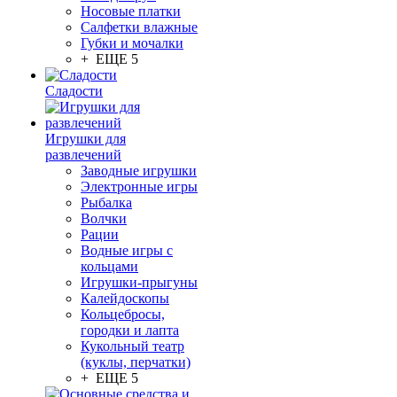
Носовые платки
Салфетки влажные
Губки и мочалки
+ ЕЩЕ 5
Сладости
Игрушки для
развлечений
Заводные игрушки
Электронные игры
Рыбалка
Волчки
Рации
Водные игры с
кольцами
Игрушки-прыгуны
Калейдоскопы
Кольцебросы,
городки и лапта
Кукольный театр
(куклы, перчатки)
+ ЕЩЕ 5