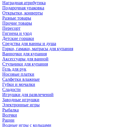
Наградная атрибутика
Подарочная упаковка
Открытки, конверты
Разные товары
Прочие товары
Пересорт
Гигиена и уход
Детские горшки
Средства для ванны и душа
Горки, гамаки, матрасы для купания
Ванночки для купания
Аксессуары для ванной
Стульчики для купания
Гель для рук
Носовые платки
Салфетки влажные
Губки и мочалки
Сладости
Игрушки для развлечений
Заводные игрушки
Электронные игры
Рыбалка
Волчки
Рации
Водные игры с кольцами