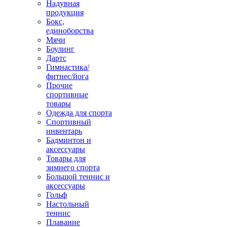
Надувная
продукция
Бокс,
единоборства
Мячи
Боулинг
Дартс
Гимнастика/
фитнес/йога
Прочие
спортивные
товары
Одежда для спорта
Спортивный
инвентарь
Бадминтон и
аксессуары
Товары для
зимнего спорта
Большой теннис и
аксессуары
Гольф
Настольный
теннис
Плавание