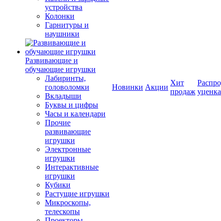
устройства
Колонки
Гарнитуры и
наушники
Развивающие и
обучающие игрушки
Лабиринты,
Хит
Распро
головоломки
Новинки
Акции
продаж
уценка
Вкладыши
Буквы и цифры
Часы и календари
Прочие
развивающие
игрушки
Электронные
игрушки
Интерактивные
игрушки
Кубики
Растущие игрушки
Микроскопы,
телескопы
Проекторы