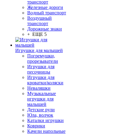
транспорт
Железные дороги
Водный транспорт
Воздушный
транспорт
Дорожные знаки
+ ЕЩЕ 5
Игрушки для малышей
Погремушки,
прорезыватели
Игрушки для
песочницы
Игрушки для
кроватки/коляски
Неваляшки
Музыкальные
игрушки для
малышей
Детские рули
Юла, волчок
Каталки игрушки
Коврики
Качели напольные