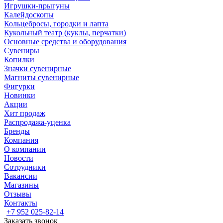
Игрушки-прыгуны
Калейдоскопы
Кольцебросы, городки и лапта
Кукольный театр (куклы, перчатки)
Основные средства и оборудования
Сувениры
Копилки
Значки сувенирные
Магниты сувенирные
Фигурки
Новинки
Акции
Хит продаж
Распродажа-уценка
Бренды
Компания
О компании
Новости
Сотрудники
Вакансии
Магазины
Отзывы
Контакты
+7 952 025-82-14
Заказать звонок