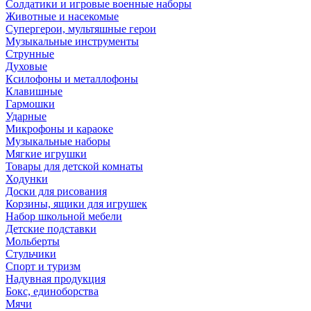
Солдатики и игровые военные наборы
Животные и насекомые
Супергерои, мультяшные герои
Музыкальные инструменты
Струнные
Духовые
Ксилофоны и металлофоны
Клавишные
Гармошки
Ударные
Микрофоны и караоке
Музыкальные наборы
Мягкие игрушки
Товары для детской комнаты
Ходунки
Доски для рисования
Корзины, ящики для игрушек
Набор школьной мебели
Детские подставки
Мольберты
Стульчики
Спорт и туризм
Надувная продукция
Бокс, единоборства
Мячи