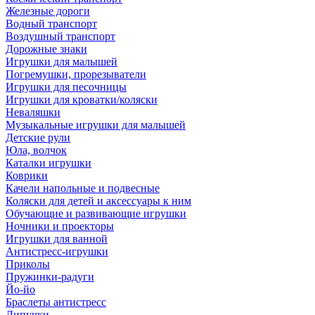
Железные дороги
Водный транспорт
Воздушный транспорт
Дорожные знаки
Игрушки для малышей
Погремушки, прорезыватели
Игрушки для песочницы
Игрушки для кроватки/коляски
Неваляшки
Музыкальные игрушки для малышей
Детские рули
Юла, волчок
Каталки игрушки
Коврики
Качели напольные и подвесные
Коляски для детей и аксессуары к ним
Обучающие и развивающие игрушки
Ночники и проекторы
Игрушки для ванной
Антистресс-игрушки
Приколы
Пружинки-радуги
Йо-йо
Браслеты антистресс
Липучки