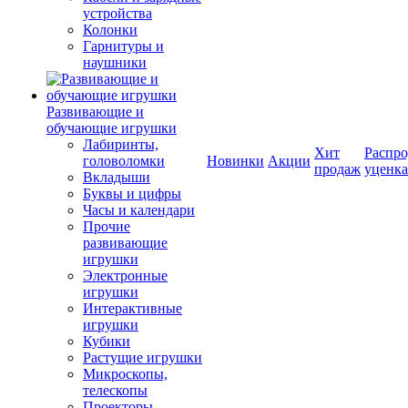
устройства
Колонки
Гарнитуры и
наушники
Развивающие и
обучающие игрушки
Лабиринты,
Хит
Распро
головоломки
Новинки
Акции
продаж
уценка
Вкладыши
Буквы и цифры
Часы и календари
Прочие
развивающие
игрушки
Электронные
игрушки
Интерактивные
игрушки
Кубики
Растущие игрушки
Микроскопы,
телескопы
Проекторы