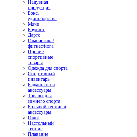
Надувная
продукция
Бокс,
единоборства
Мячи
Боулинг
Дартс
Гимнастика/
фитнес/йога
Прочие
спортивные
товары
Одежда для спорта
Спортивный
инвентарь
Бадминтон и
аксессуары
Товары для
зимнего спорта
Большой теннис и
аксессуары
Гольф
Настольный
теннис
Плавание