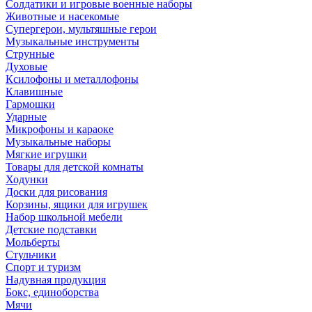
Солдатики и игровые военные наборы
Животные и насекомые
Супергерои, мультяшные герои
Музыкальные инструменты
Струнные
Духовые
Ксилофоны и металлофоны
Клавишные
Гармошки
Ударные
Микрофоны и караоке
Музыкальные наборы
Мягкие игрушки
Товары для детской комнаты
Ходунки
Доски для рисования
Корзины, ящики для игрушек
Набор школьной мебели
Детские подставки
Мольберты
Стульчики
Спорт и туризм
Надувная продукция
Бокс, единоборства
Мячи