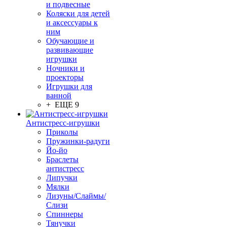
и подвесные
Коляски для детей
и аксессуары к
ним
Обучающие и
развивающие
игрушки
Ночники и
проекторы
Игрушки для
ванной
+ ЕЩЕ 9
Антистресс-игрушки
Приколы
Пружинки-радуги
Йо-йо
Браслеты
антистресс
Липучки
Мялки
Лизуны/Слаймы/
Слизи
Спиннеры
Тянучки