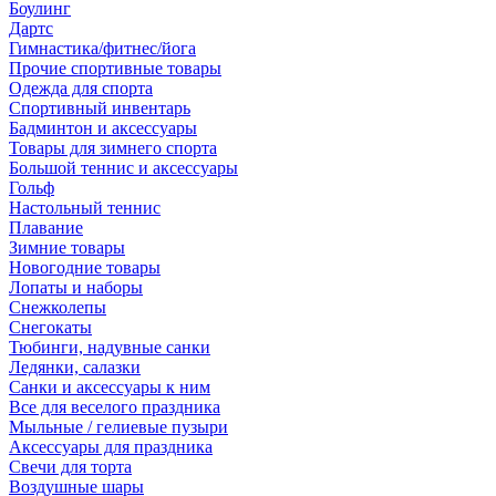
Боулинг
Дартс
Гимнастика/фитнес/йога
Прочие спортивные товары
Одежда для спорта
Спортивный инвентарь
Бадминтон и аксессуары
Товары для зимнего спорта
Большой теннис и аксессуары
Гольф
Настольный теннис
Плавание
Зимние товары
Новогодние товары
Лопаты и наборы
Снежколепы
Снегокаты
Тюбинги, надувные санки
Ледянки, салазки
Санки и аксессуары к ним
Все для веселого праздника
Мыльные / гелиевые пузыри
Аксессуары для праздника
Свечи для торта
Воздушные шары