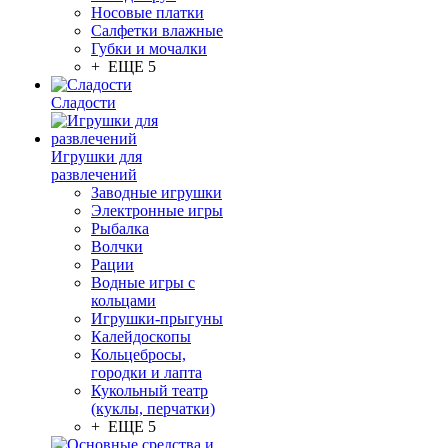
Носовые платки
Салфетки влажные
Губки и мочалки
+ ЕЩЕ 5
Сладости
Игрушки для
развлечений
Заводные игрушки
Электронные игры
Рыбалка
Волчки
Рации
Водные игры с
кольцами
Игрушки-прыгуны
Калейдоскопы
Кольцебросы,
городки и лапта
Кукольный театр
(куклы, перчатки)
+ ЕЩЕ 5