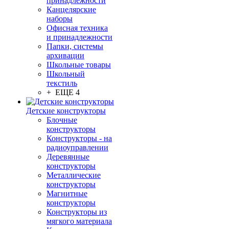
принадлежности
Канцелярские
наборы
Офисная техника
и принадлежности
Папки, системы
архивации
Школьные товары
Школьный
текстиль
+ ЕЩЕ 4
Детские конструкторы
Блочные
конструкторы
Конструкторы - на
радиоуправлении
Деревянные
конструкторы
Металлические
конструкторы
Магнитные
конструкторы
Конструкторы из
мягкого материала