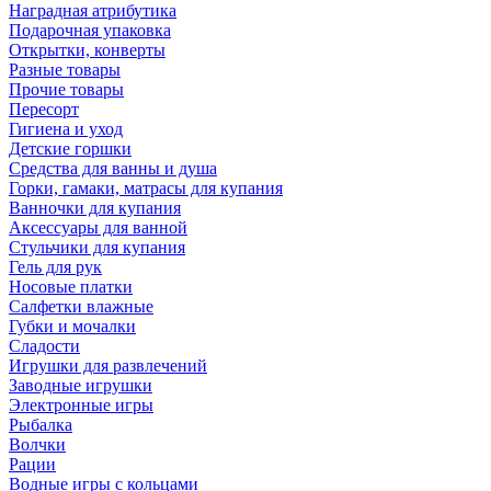
Наградная атрибутика
Подарочная упаковка
Открытки, конверты
Разные товары
Прочие товары
Пересорт
Гигиена и уход
Детские горшки
Средства для ванны и душа
Горки, гамаки, матрасы для купания
Ванночки для купания
Аксессуары для ванной
Стульчики для купания
Гель для рук
Носовые платки
Салфетки влажные
Губки и мочалки
Сладости
Игрушки для развлечений
Заводные игрушки
Электронные игры
Рыбалка
Волчки
Рации
Водные игры с кольцами