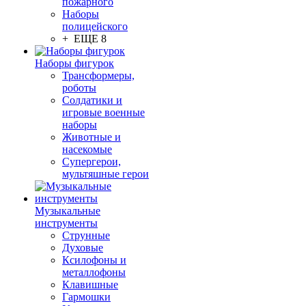
пожарного
Наборы
полицейского
+ ЕЩЕ 8
Наборы фигурок
Трансформеры,
роботы
Солдатики и
игровые военные
наборы
Животные и
насекомые
Супергерои,
мультяшные герои
Музыкальные
инструменты
Струнные
Духовые
Ксилофоны и
металлофоны
Клавишные
Гармошки