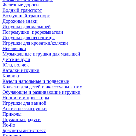
Железные дороги
Водный транспорт
Воздушный транспорт
Дорожные знаки
Игрушки для малышей
Погремушки, прорезыватели
Игрушки для песочницы
Игрушки для кроватки/коляски
Неваляшки
Музыкальные игрушки для малышей
Детские рули
Юла, волчок
Каталки игрушки
Коврики
Качели напольные и подвесные
Коляски для детей и аксессуары к ним
Обучающие и развивающие игрушки
Ночники и проекторы
Игрушки для ванной
Антистресс-игрушки
Приколы
Пружинки-радуги
Йо-йо
Браслеты антистресс
Липучки