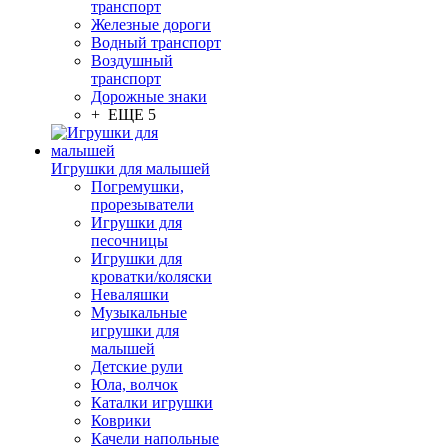
транспорт
Железные дороги
Водный транспорт
Воздушный
транспорт
Дорожные знаки
+ ЕЩЕ 5
Игрушки для малышей
Погремушки,
прорезыватели
Игрушки для
песочницы
Игрушки для
кроватки/коляски
Неваляшки
Музыкальные
игрушки для
малышей
Детские рули
Юла, волчок
Каталки игрушки
Коврики
Качели напольные