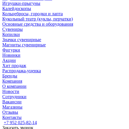
Игрушки-прыгуны
Калейдоскопы
Кольцебросы, городки и лапта
Кукольный театр (куклы, перчатки)
Основные средства и оборудования
Сувениры
Копилки
Значки сувенирные
Магниты сувенирные
Фигурки
Новинки
Акции
Хит продаж
Распродажа-уценка
Бренды
Компания
О компании
Новости
Сотрудники
Вакансии
Магазины
Отзывы
Контакты
+7 952 025-82-14
Заказать звонок