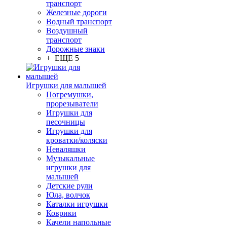
транспорт
Железные дороги
Водный транспорт
Воздушный
транспорт
Дорожные знаки
+ ЕЩЕ 5
Игрушки для малышей
Погремушки,
прорезыватели
Игрушки для
песочницы
Игрушки для
кроватки/коляски
Неваляшки
Музыкальные
игрушки для
малышей
Детские рули
Юла, волчок
Каталки игрушки
Коврики
Качели напольные