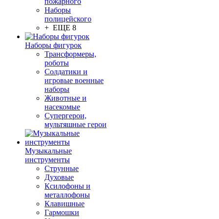
пожарного
Наборы
полицейского
+ ЕЩЕ 8
Наборы фигурок
Трансформеры,
роботы
Солдатики и
игровые военные
наборы
Животные и
насекомые
Супергерои,
мультяшные герои
Музыкальные
инструменты
Струнные
Духовые
Ксилофоны и
металлофоны
Клавишные
Гармошки