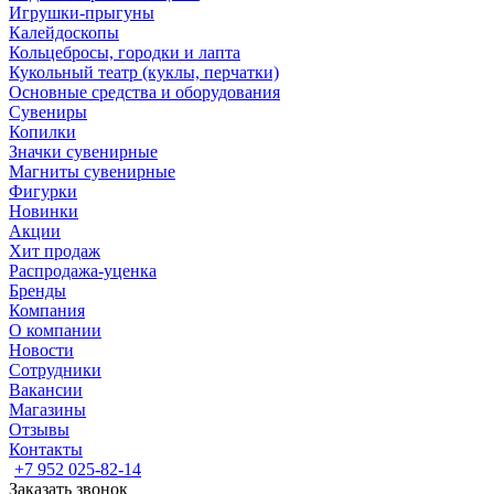
Игрушки-прыгуны
Калейдоскопы
Кольцебросы, городки и лапта
Кукольный театр (куклы, перчатки)
Основные средства и оборудования
Сувениры
Копилки
Значки сувенирные
Магниты сувенирные
Фигурки
Новинки
Акции
Хит продаж
Распродажа-уценка
Бренды
Компания
О компании
Новости
Сотрудники
Вакансии
Магазины
Отзывы
Контакты
+7 952 025-82-14
Заказать звонок