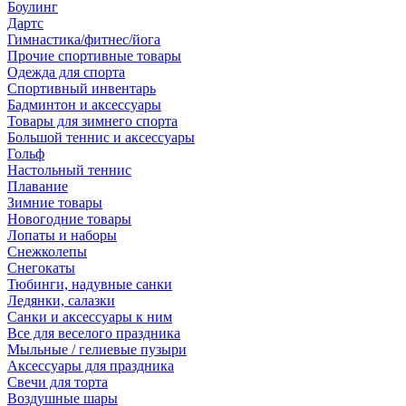
Боулинг
Дартс
Гимнастика/фитнес/йога
Прочие спортивные товары
Одежда для спорта
Спортивный инвентарь
Бадминтон и аксессуары
Товары для зимнего спорта
Большой теннис и аксессуары
Гольф
Настольный теннис
Плавание
Зимние товары
Новогодние товары
Лопаты и наборы
Снежколепы
Снегокаты
Тюбинги, надувные санки
Ледянки, салазки
Санки и аксессуары к ним
Все для веселого праздника
Мыльные / гелиевые пузыри
Аксессуары для праздника
Свечи для торта
Воздушные шары