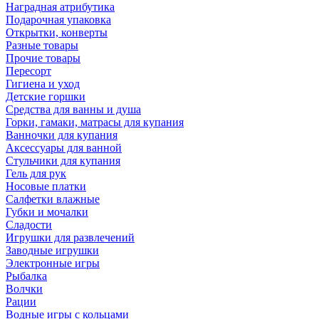
Наградная атрибутика
Подарочная упаковка
Открытки, конверты
Разные товары
Прочие товары
Пересорт
Гигиена и уход
Детские горшки
Средства для ванны и душа
Горки, гамаки, матрасы для купания
Ванночки для купания
Аксессуары для ванной
Стульчики для купания
Гель для рук
Носовые платки
Салфетки влажные
Губки и мочалки
Сладости
Игрушки для развлечений
Заводные игрушки
Электронные игры
Рыбалка
Волчки
Рации
Водные игры с кольцами