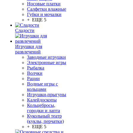
Носовые платки
Салфетки влажные
Губки и мочалки
+ ЕЩЕ 5
Сладости
Игрушки для
развлечений
Заводные игрушки
Электронные игры
Рыбалка
Волчки
Рации
Водные игры с
кольцами
Игрушки-прыгуны
Калейдоскопы
Кольцебросы,
городки и лапта
Кукольный театр
(куклы, перчатки)
+ ЕЩЕ 5