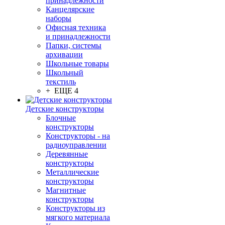
принадлежности
Канцелярские
наборы
Офисная техника
и принадлежности
Папки, системы
архивации
Школьные товары
Школьный
текстиль
+ ЕЩЕ 4
Детские конструкторы
Блочные
конструкторы
Конструкторы - на
радиоуправлении
Деревянные
конструкторы
Металлические
конструкторы
Магнитные
конструкторы
Конструкторы из
мягкого материала