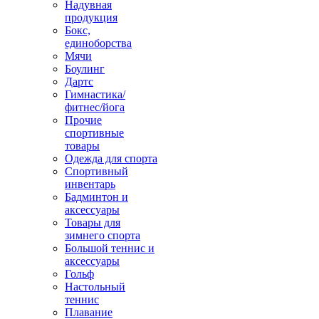
Надувная
продукция
Бокс,
единоборства
Мячи
Боулинг
Дартс
Гимнастика/
фитнес/йога
Прочие
спортивные
товары
Одежда для спорта
Спортивный
инвентарь
Бадминтон и
аксессуары
Товары для
зимнего спорта
Большой теннис и
аксессуары
Гольф
Настольный
теннис
Плавание