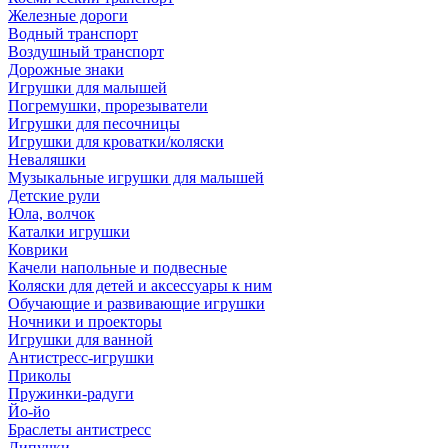
Железные дороги
Водный транспорт
Воздушный транспорт
Дорожные знаки
Игрушки для малышей
Погремушки, прорезыватели
Игрушки для песочницы
Игрушки для кроватки/коляски
Неваляшки
Музыкальные игрушки для малышей
Детские рули
Юла, волчок
Каталки игрушки
Коврики
Качели напольные и подвесные
Коляски для детей и аксессуары к ним
Обучающие и развивающие игрушки
Ночники и проекторы
Игрушки для ванной
Антистресс-игрушки
Приколы
Пружинки-радуги
Йо-йо
Браслеты антистресс
Липучки