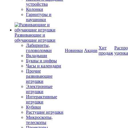
устройства
Колонки
Гарнитуры и
наушники
Развивающие и
обучающие игрушки
Лабиринты,
Хит
Распро
головоломки
Новинки
Акции
продаж
уценка
Вкладыши
Буквы и цифры
Часы и календари
Прочие
развивающие
игрушки
Электронные
игрушки
Интерактивные
игрушки
Кубики
Растущие игрушки
Микроскопы,
телескопы
Проекторы