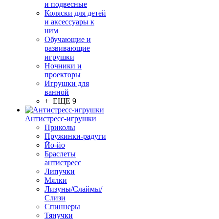
и подвесные
Коляски для детей
и аксессуары к
ним
Обучающие и
развивающие
игрушки
Ночники и
проекторы
Игрушки для
ванной
+ ЕЩЕ 9
Антистресс-игрушки
Приколы
Пружинки-радуги
Йо-йо
Браслеты
антистресс
Липучки
Мялки
Лизуны/Слаймы/
Слизи
Спиннеры
Тянучки