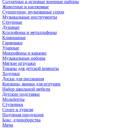
Солдатики и игровые военные наборы
Животные и насекомые
Супергерои, мультяшные герои
Музыкальные инструменты
Струнные
Духовые
Ксилофоны и металлофоны
Клавишные
Гармошки
Ударные
Микрофоны и караоке
Музыкальные наборы
Мягкие игрушки
Товары для детской комнаты
Ходунки
Доски для рисования
Корзины, ящики для игрушек
Набор школьной мебели
Детские подставки
Мольберты
Стульчики
Спорт и туризм
Надувная продукция
Бокс, единоборства
Мячи