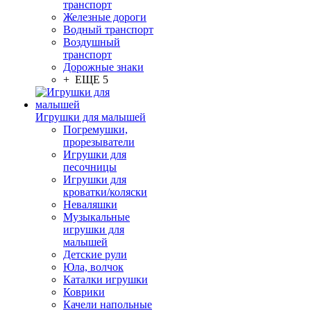
транспорт
Железные дороги
Водный транспорт
Воздушный
транспорт
Дорожные знаки
+ ЕЩЕ 5
Игрушки для малышей
Погремушки,
прорезыватели
Игрушки для
песочницы
Игрушки для
кроватки/коляски
Неваляшки
Музыкальные
игрушки для
малышей
Детские рули
Юла, волчок
Каталки игрушки
Коврики
Качели напольные