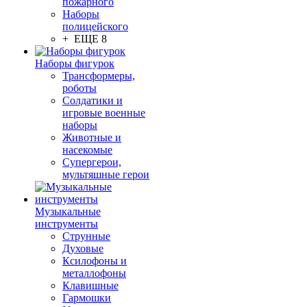
пожарного
Наборы
полицейского
+ ЕЩЕ 8
Наборы фигурок
Трансформеры,
роботы
Солдатики и
игровые военные
наборы
Животные и
насекомые
Супергерои,
мультяшные герои
Музыкальные
инструменты
Струнные
Духовые
Ксилофоны и
металлофоны
Клавишные
Гармошки