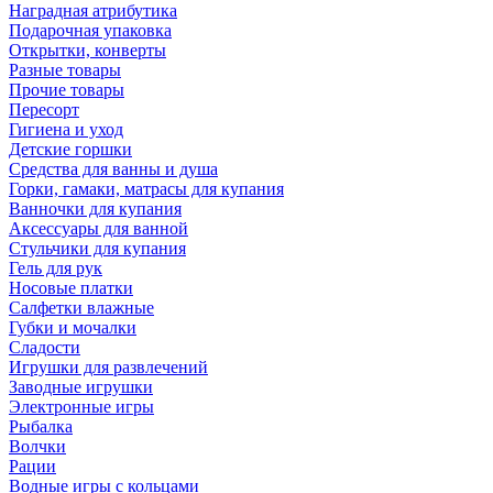
Наградная атрибутика
Подарочная упаковка
Открытки, конверты
Разные товары
Прочие товары
Пересорт
Гигиена и уход
Детские горшки
Средства для ванны и душа
Горки, гамаки, матрасы для купания
Ванночки для купания
Аксессуары для ванной
Стульчики для купания
Гель для рук
Носовые платки
Салфетки влажные
Губки и мочалки
Сладости
Игрушки для развлечений
Заводные игрушки
Электронные игры
Рыбалка
Волчки
Рации
Водные игры с кольцами