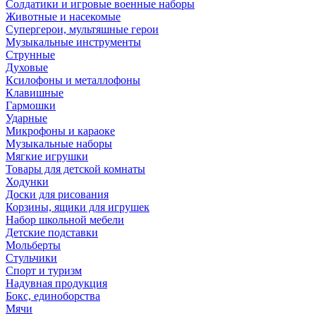
Солдатики и игровые военные наборы
Животные и насекомые
Супергерои, мультяшные герои
Музыкальные инструменты
Струнные
Духовые
Ксилофоны и металлофоны
Клавишные
Гармошки
Ударные
Микрофоны и караоке
Музыкальные наборы
Мягкие игрушки
Товары для детской комнаты
Ходунки
Доски для рисования
Корзины, ящики для игрушек
Набор школьной мебели
Детские подставки
Мольберты
Стульчики
Спорт и туризм
Надувная продукция
Бокс, единоборства
Мячи