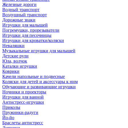
Железные дороги
Водный транспорт
Воздушный транспорт
Дорожные знаки
Игрушки для малышей
Погремушки, прорезыватели
Игрушки для песочницы
Игрушки для кроватки/коляски
Неваляшки
Музыкальные игрушки для малышей
Детские рули
Юла, волчок
Каталки игрушки
Коврики
Качели напольные и подвесные
Коляски для детей и аксессуары к ним
Обучающие и развивающие игрушки
Ночники и проекторы
Игрушки для ванной
Антистресс-игрушки
Приколы
Пружинки-радуги
Йо-йо
Браслеты антистресс
Липучки