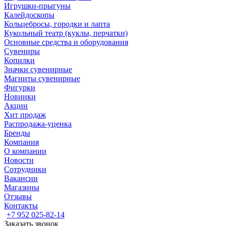
Игрушки-прыгуны
Калейдоскопы
Кольцебросы, городки и лапта
Кукольный театр (куклы, перчатки)
Основные средства и оборудования
Сувениры
Копилки
Значки сувенирные
Магниты сувенирные
Фигурки
Новинки
Акции
Хит продаж
Распродажа-уценка
Бренды
Компания
О компании
Новости
Сотрудники
Вакансии
Магазины
Отзывы
Контакты
+7 952 025-82-14
Заказать звонок