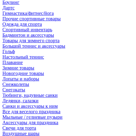
Боулинг
Дартс
Гимнастика/фитнес/йога
Прочие спортивные товары
Одежда для спорта
Спортивный инвентарь
Бадминтон и аксессуары
Товары для зимнего спорта
Большой теннис и аксессуары
Гольф
Настольный теннис
Плавание
Зимние товары
Новогодние товары
Лопаты и наборы
Снежколепы
Снегокаты
Тюбинги, надувные санки
Ледянки, салазки
Санки и аксессуары к ним
Все для веселого праздника
Мыльные / гелиевые пузыри
Аксессуары для праздника
Свечи для торта
Воздушные шары