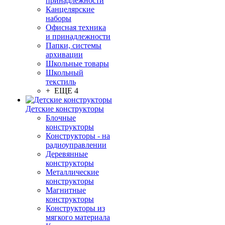
принадлежности
Канцелярские
наборы
Офисная техника
и принадлежности
Папки, системы
архивации
Школьные товары
Школьный
текстиль
+ ЕЩЕ 4
Детские конструкторы
Блочные
конструкторы
Конструкторы - на
радиоуправлении
Деревянные
конструкторы
Металлические
конструкторы
Магнитные
конструкторы
Конструкторы из
мягкого материала