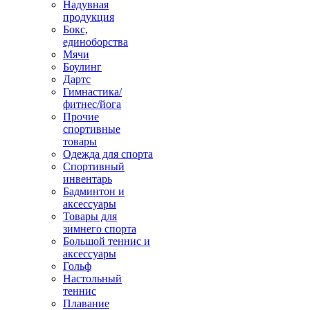
Надувная
продукция
Бокс,
единоборства
Мячи
Боулинг
Дартс
Гимнастика/
фитнес/йога
Прочие
спортивные
товары
Одежда для спорта
Спортивный
инвентарь
Бадминтон и
аксессуары
Товары для
зимнего спорта
Большой теннис и
аксессуары
Гольф
Настольный
теннис
Плавание