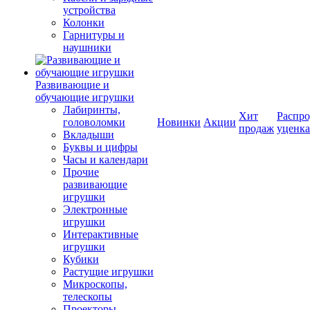
устройства
Колонки
Гарнитуры и
наушники
Развивающие и
обучающие игрушки
Лабиринты,
Хит
Распро
головоломки
Новинки
Акции
продаж
уценка
Вкладыши
Буквы и цифры
Часы и календари
Прочие
развивающие
игрушки
Электронные
игрушки
Интерактивные
игрушки
Кубики
Растущие игрушки
Микроскопы,
телескопы
Проекторы