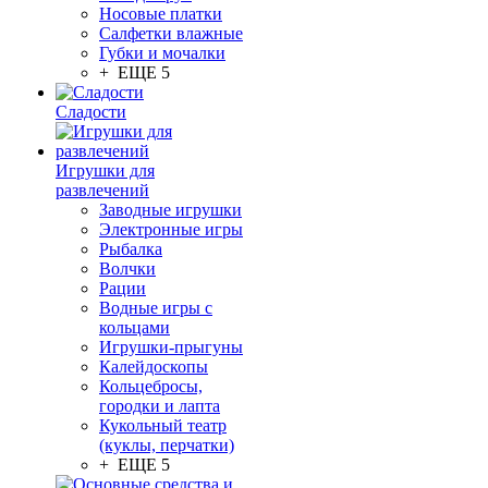
Носовые платки
Салфетки влажные
Губки и мочалки
+ ЕЩЕ 5
Сладости
Игрушки для
развлечений
Заводные игрушки
Электронные игры
Рыбалка
Волчки
Рации
Водные игры с
кольцами
Игрушки-прыгуны
Калейдоскопы
Кольцебросы,
городки и лапта
Кукольный театр
(куклы, перчатки)
+ ЕЩЕ 5