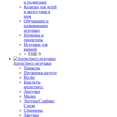
и подвесные
Коляски для детей
и аксессуары к
ним
Обучающие и
развивающие
игрушки
Ночники и
проекторы
Игрушки для
ванной
+ ЕЩЕ 9
Антистресс-игрушки
Приколы
Пружинки-радуги
Йо-йо
Браслеты
антистресс
Липучки
Мялки
Лизуны/Слаймы/
Слизи
Спиннеры
Тянучки