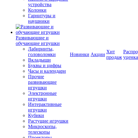
устройства
Колонки
Гарнитуры и
наушники
Развивающие и
обучающие игрушки
Лабиринты,
Хит
Распро
головоломки
Новинки
Акции
продаж
уценка
Вкладыши
Буквы и цифры
Часы и календари
Прочие
развивающие
игрушки
Электронные
игрушки
Интерактивные
игрушки
Кубики
Растущие игрушки
Микроскопы,
телескопы
Проекторы