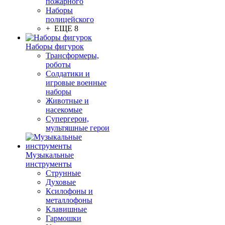
пожарного
Наборы
полицейского
+ ЕЩЕ 8
Наборы фигурок
Трансформеры,
роботы
Солдатики и
игровые военные
наборы
Животные и
насекомые
Супергерои,
мультяшные герои
Музыкальные
инструменты
Струнные
Духовые
Ксилофоны и
металлофоны
Клавишные
Гармошки