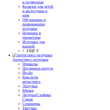
и подвесные
Коляски для детей
и аксессуары к
ним
Обучающие и
развивающие
игрушки
Ночники и
проекторы
Игрушки для
ванной
+ ЕЩЕ 9
Антистресс-игрушки
Приколы
Пружинки-радуги
Йо-йо
Браслеты
антистресс
Липучки
Мялки
Лизуны/Слаймы/
Слизи
Спиннеры
Тянучки