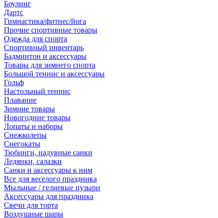
Боулинг
Дартс
Гимнастика/фитнес/йога
Прочие спортивные товары
Одежда для спорта
Спортивный инвентарь
Бадминтон и аксессуары
Товары для зимнего спорта
Большой теннис и аксессуары
Гольф
Настольный теннис
Плавание
Зимние товары
Новогодние товары
Лопаты и наборы
Снежколепы
Снегокаты
Тюбинги, надувные санки
Ледянки, салазки
Санки и аксессуары к ним
Все для веселого праздника
Мыльные / гелиевые пузыри
Аксессуары для праздника
Свечи для торта
Воздушные шары