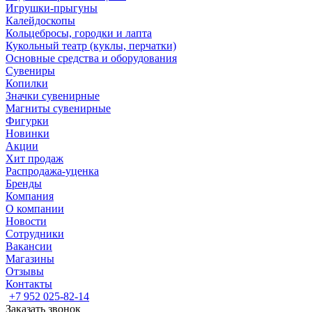
Игрушки-прыгуны
Калейдоскопы
Кольцебросы, городки и лапта
Кукольный театр (куклы, перчатки)
Основные средства и оборудования
Сувениры
Копилки
Значки сувенирные
Магниты сувенирные
Фигурки
Новинки
Акции
Хит продаж
Распродажа-уценка
Бренды
Компания
О компании
Новости
Сотрудники
Вакансии
Магазины
Отзывы
Контакты
+7 952 025-82-14
Заказать звонок