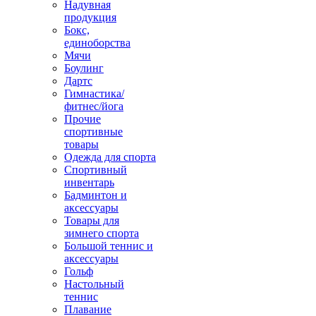
Надувная
продукция
Бокс,
единоборства
Мячи
Боулинг
Дартс
Гимнастика/
фитнес/йога
Прочие
спортивные
товары
Одежда для спорта
Спортивный
инвентарь
Бадминтон и
аксессуары
Товары для
зимнего спорта
Большой теннис и
аксессуары
Гольф
Настольный
теннис
Плавание