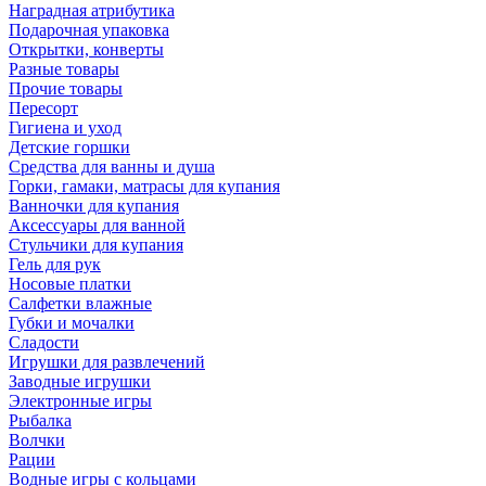
Наградная атрибутика
Подарочная упаковка
Открытки, конверты
Разные товары
Прочие товары
Пересорт
Гигиена и уход
Детские горшки
Средства для ванны и душа
Горки, гамаки, матрасы для купания
Ванночки для купания
Аксессуары для ванной
Стульчики для купания
Гель для рук
Носовые платки
Салфетки влажные
Губки и мочалки
Сладости
Игрушки для развлечений
Заводные игрушки
Электронные игры
Рыбалка
Волчки
Рации
Водные игры с кольцами