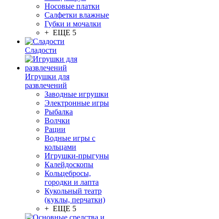
Носовые платки
Салфетки влажные
Губки и мочалки
+ ЕЩЕ 5
Сладости
Игрушки для
развлечений
Заводные игрушки
Электронные игры
Рыбалка
Волчки
Рации
Водные игры с
кольцами
Игрушки-прыгуны
Калейдоскопы
Кольцебросы,
городки и лапта
Кукольный театр
(куклы, перчатки)
+ ЕЩЕ 5