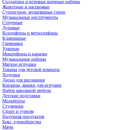
Солдатики и игровые военные наборы
Животные и насекомые
Супергерои, мультяшные герои
Музыкальные инструменты
Струнные
Духовые
Ксилофоны и металлофоны
Клавишные
Гармошки
Ударные
Микрофоны и караоке
Музыкальные наборы
Мягкие игрушки
Товары для детской комнаты
Ходунки
Доски для рисования
Корзины, ящики для игрушек
Набор школьной мебели
Детские подставки
Мольберты
Стульчики
Спорт и туризм
Надувная продукция
Бокс, единоборства
Мячи