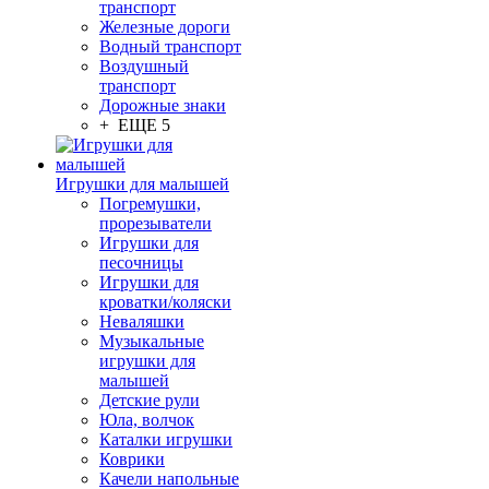
транспорт
Железные дороги
Водный транспорт
Воздушный
транспорт
Дорожные знаки
+ ЕЩЕ 5
Игрушки для малышей
Погремушки,
прорезыватели
Игрушки для
песочницы
Игрушки для
кроватки/коляски
Неваляшки
Музыкальные
игрушки для
малышей
Детские рули
Юла, волчок
Каталки игрушки
Коврики
Качели напольные