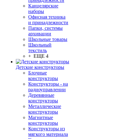
принадлежности
Канцелярские
наборы
Офисная техника
и принадлежности
Папки, системы
архивации
Школьные товары
Школьный
текстиль
+ ЕЩЕ 4
Детские конструкторы
Блочные
конструкторы
Конструкторы - на
радиоуправлении
Деревянные
конструкторы
Металлические
конструкторы
Магнитные
конструкторы
Конструкторы из
мягкого материала