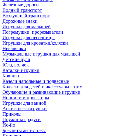
Железные дороги
Водный транспорт
Воздушный транспорт
Дорожные знаки
Игрушки для малышей
Погремушки, прорезыватели
Игрушки для песочницы
Игрушки для кроватки/коляски
Неваляшки
Музыкальные игрушки для малышей
Детские рули
Юла, волчок
Каталки игрушки
Коврики
Качели напольные и подвесные
Коляски для детей и аксессуары к ним
Обучающие и развивающие игрушки
Ночники и проекторы
Игрушки для ванной
Антистресс-игрушки
Приколы
Пружинки-радуги
Йо-йо
Браслеты антистресс
Липучки