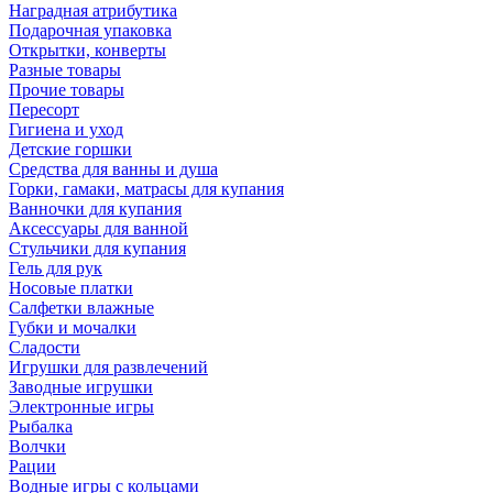
Наградная атрибутика
Подарочная упаковка
Открытки, конверты
Разные товары
Прочие товары
Пересорт
Гигиена и уход
Детские горшки
Средства для ванны и душа
Горки, гамаки, матрасы для купания
Ванночки для купания
Аксессуары для ванной
Стульчики для купания
Гель для рук
Носовые платки
Салфетки влажные
Губки и мочалки
Сладости
Игрушки для развлечений
Заводные игрушки
Электронные игры
Рыбалка
Волчки
Рации
Водные игры с кольцами