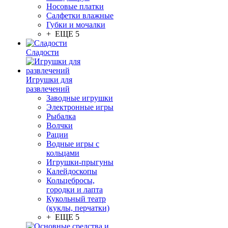
Носовые платки
Салфетки влажные
Губки и мочалки
+ ЕЩЕ 5
Сладости
Игрушки для
развлечений
Заводные игрушки
Электронные игры
Рыбалка
Волчки
Рации
Водные игры с
кольцами
Игрушки-прыгуны
Калейдоскопы
Кольцебросы,
городки и лапта
Кукольный театр
(куклы, перчатки)
+ ЕЩЕ 5