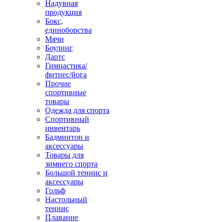
Надувная
продукция
Бокс,
единоборства
Мячи
Боулинг
Дартс
Гимнастика/
фитнес/йога
Прочие
спортивные
товары
Одежда для спорта
Спортивный
инвентарь
Бадминтон и
аксессуары
Товары для
зимнего спорта
Большой теннис и
аксессуары
Гольф
Настольный
теннис
Плавание