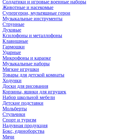
Солдатики и игровые военные наборы
Животные и насекомые
Супергерои, мультяшные герои
Музыкальные инструменты
Струнные
Духовые
Ксилофоны и металлофоны
Клавишные
Гармошки
Ударные
Микрофоны и караоке
Музыкальные наборы
Мягкие игрушки
Товары для детской комнаты
Ходунки
Доски для рисования
Корзины, ящики для игрушек
Набор школьной мебели
Детские подставки
Мольберты
Стульчики
Спорт и туризм
Надувная продукция
Бокс, единоборства
Мячи