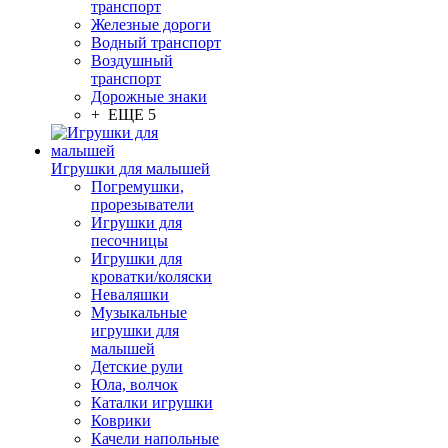
транспорт
Железные дороги
Водный транспорт
Воздушный
транспорт
Дорожные знаки
+ ЕЩЕ 5
Игрушки для малышей
Погремушки,
прорезыватели
Игрушки для
песочницы
Игрушки для
кроватки/коляски
Неваляшки
Музыкальные
игрушки для
малышей
Детские рули
Юла, волчок
Каталки игрушки
Коврики
Качели напольные