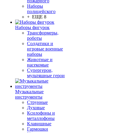
пожарного
Наборы
полицейского
+ ЕЩЕ 8
Наборы фигурок
Трансформеры,
роботы
Солдатики и
игровые военные
наборы
Животные и
насекомые
Супергерои,
мультяшные герои
Музыкальные
инструменты
Струнные
Духовые
Ксилофоны и
металлофоны
Клавишные
Гармошки