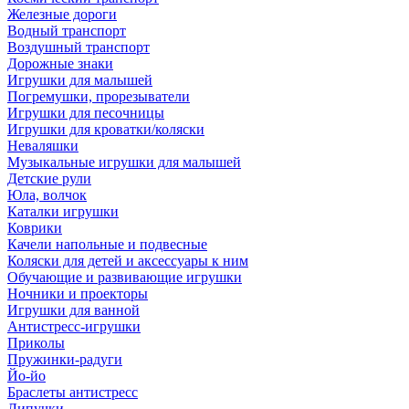
Железные дороги
Водный транспорт
Воздушный транспорт
Дорожные знаки
Игрушки для малышей
Погремушки, прорезыватели
Игрушки для песочницы
Игрушки для кроватки/коляски
Неваляшки
Музыкальные игрушки для малышей
Детские рули
Юла, волчок
Каталки игрушки
Коврики
Качели напольные и подвесные
Коляски для детей и аксессуары к ним
Обучающие и развивающие игрушки
Ночники и проекторы
Игрушки для ванной
Антистресс-игрушки
Приколы
Пружинки-радуги
Йо-йо
Браслеты антистресс
Липучки