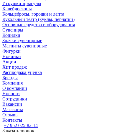
Игрушки-прыгуны
Калейдоскопы
Кольцебросы, городки и лапта
Кукольный театр (куклы, перчатки)
Основные средства и оборудования
Сувениры
Копилки
Значки сувенирные
Магниты сувенирные
Фигурки
Новинки
Акции
Хит продаж
Распродажа-уценка
Бренды
Компания
О компании
Новости
Сотрудники
Вакансии
Магазины
Отзывы
Контакты
+7 952 025-82-14
Заказать звонок