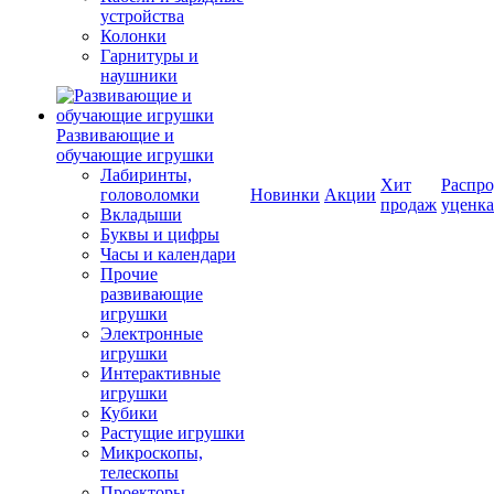
устройства
Колонки
Гарнитуры и
наушники
Развивающие и
обучающие игрушки
Лабиринты,
Хит
Распро
головоломки
Новинки
Акции
продаж
уценка
Вкладыши
Буквы и цифры
Часы и календари
Прочие
развивающие
игрушки
Электронные
игрушки
Интерактивные
игрушки
Кубики
Растущие игрушки
Микроскопы,
телескопы
Проекторы