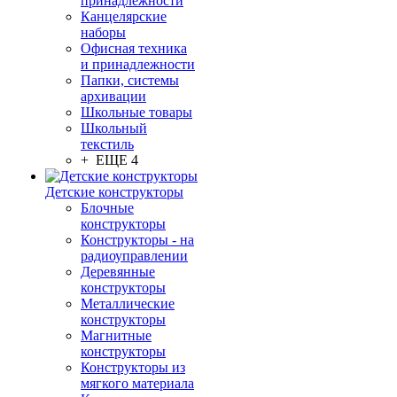
принадлежности
Канцелярские
наборы
Офисная техника
и принадлежности
Папки, системы
архивации
Школьные товары
Школьный
текстиль
+ ЕЩЕ 4
Детские конструкторы
Блочные
конструкторы
Конструкторы - на
радиоуправлении
Деревянные
конструкторы
Металлические
конструкторы
Магнитные
конструкторы
Конструкторы из
мягкого материала