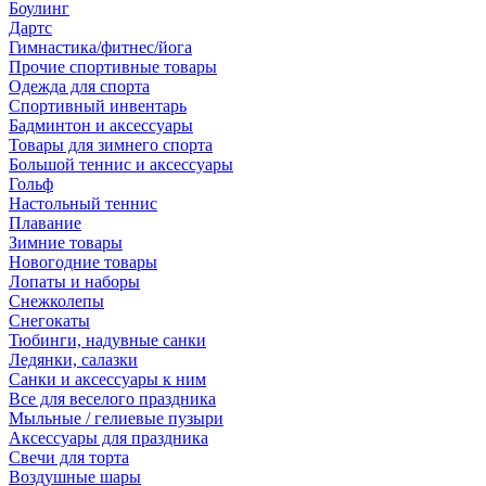
Боулинг
Дартс
Гимнастика/фитнес/йога
Прочие спортивные товары
Одежда для спорта
Спортивный инвентарь
Бадминтон и аксессуары
Товары для зимнего спорта
Большой теннис и аксессуары
Гольф
Настольный теннис
Плавание
Зимние товары
Новогодние товары
Лопаты и наборы
Снежколепы
Снегокаты
Тюбинги, надувные санки
Ледянки, салазки
Санки и аксессуары к ним
Все для веселого праздника
Мыльные / гелиевые пузыри
Аксессуары для праздника
Свечи для торта
Воздушные шары