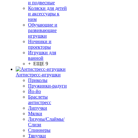
и подвесные
Коляски для детей
и аксессуары к
ним
Обучающие и
развивающие
игрушки
Ночники и
проекторы
Игрушки для
ванной
+ ЕЩЕ 9
Антистресс-игрушки
Приколы
Пружинки-радуги
Йо-йо
Браслеты
антистресс
Липучки
Мялки
Лизуны/Слаймы/
Слизи
Спиннеры
Тянучки