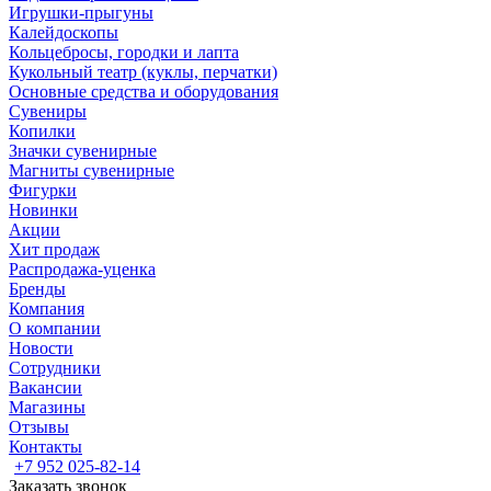
Игрушки-прыгуны
Калейдоскопы
Кольцебросы, городки и лапта
Кукольный театр (куклы, перчатки)
Основные средства и оборудования
Сувениры
Копилки
Значки сувенирные
Магниты сувенирные
Фигурки
Новинки
Акции
Хит продаж
Распродажа-уценка
Бренды
Компания
О компании
Новости
Сотрудники
Вакансии
Магазины
Отзывы
Контакты
+7 952 025-82-14
Заказать звонок