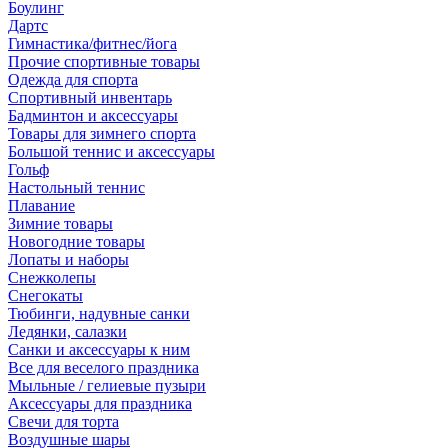
Боулинг
Дартс
Гимнастика/фитнес/йога
Прочие спортивные товары
Одежда для спорта
Спортивный инвентарь
Бадминтон и аксессуары
Товары для зимнего спорта
Большой теннис и аксессуары
Гольф
Настольный теннис
Плавание
Зимние товары
Новогодние товары
Лопаты и наборы
Снежколепы
Снегокаты
Тюбинги, надувные санки
Ледянки, салазки
Санки и аксессуары к ним
Все для веселого праздника
Мыльные / гелиевые пузыри
Аксессуары для праздника
Свечи для торта
Воздушные шары