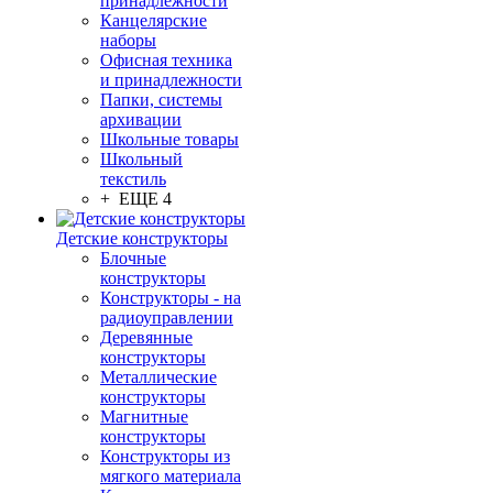
принадлежности
Канцелярские
наборы
Офисная техника
и принадлежности
Папки, системы
архивации
Школьные товары
Школьный
текстиль
+ ЕЩЕ 4
Детские конструкторы
Блочные
конструкторы
Конструкторы - на
радиоуправлении
Деревянные
конструкторы
Металлические
конструкторы
Магнитные
конструкторы
Конструкторы из
мягкого материала