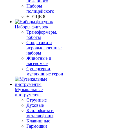
пожарного
Наборы
полицейского
+ ЕЩЕ 8
Наборы фигурок
Трансформеры,
роботы
Солдатики и
игровые военные
наборы
Животные и
насекомые
Супергерои,
мультяшные герои
Музыкальные
инструменты
Струнные
Духовые
Ксилофоны и
металлофоны
Клавишные
Гармошки