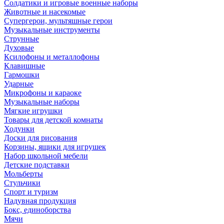
Солдатики и игровые военные наборы
Животные и насекомые
Супергерои, мультяшные герои
Музыкальные инструменты
Струнные
Духовые
Ксилофоны и металлофоны
Клавишные
Гармошки
Ударные
Микрофоны и караоке
Музыкальные наборы
Мягкие игрушки
Товары для детской комнаты
Ходунки
Доски для рисования
Корзины, ящики для игрушек
Набор школьной мебели
Детские подставки
Мольберты
Стульчики
Спорт и туризм
Надувная продукция
Бокс, единоборства
Мячи