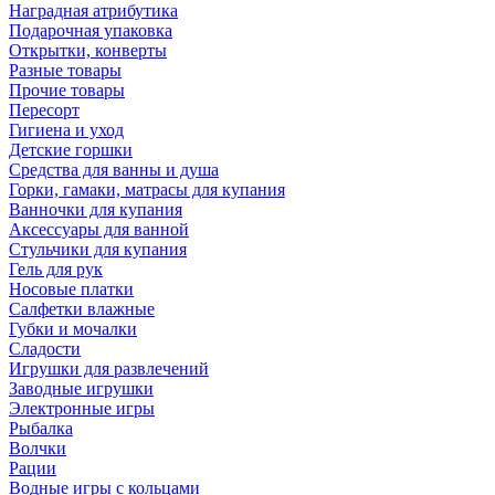
Наградная атрибутика
Подарочная упаковка
Открытки, конверты
Разные товары
Прочие товары
Пересорт
Гигиена и уход
Детские горшки
Средства для ванны и душа
Горки, гамаки, матрасы для купания
Ванночки для купания
Аксессуары для ванной
Стульчики для купания
Гель для рук
Носовые платки
Салфетки влажные
Губки и мочалки
Сладости
Игрушки для развлечений
Заводные игрушки
Электронные игры
Рыбалка
Волчки
Рации
Водные игры с кольцами