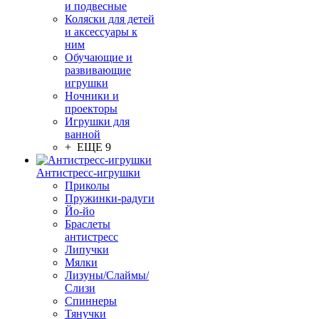
и подвесные
Коляски для детей
и аксессуары к
ним
Обучающие и
развивающие
игрушки
Ночники и
проекторы
Игрушки для
ванной
+ ЕЩЕ 9
Антистресс-игрушки
Приколы
Пружинки-радуги
Йо-йо
Браслеты
антистресс
Липучки
Мялки
Лизуны/Слаймы/
Слизи
Спиннеры
Тянучки