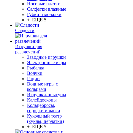
Носовые платки
Салфетки влажные
Губки и мочалки
+ ЕЩЕ 5
Сладости
Игрушки для
развлечений
Заводные игрушки
Электронные игры
Рыбалка
Волчки
Рации
Водные игры с
кольцами
Игрушки-прыгуны
Калейдоскопы
Кольцебросы,
городки и лапта
Кукольный театр
(куклы, перчатки)
+ ЕЩЕ 5