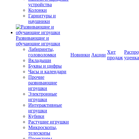
устройства
Колонки
Гарнитуры и
наушники
Развивающие и
обучающие игрушки
Лабиринты,
Хит
Распро
головоломки
Новинки
Акции
продаж
уценка
Вкладыши
Буквы и цифры
Часы и календари
Прочие
развивающие
игрушки
Электронные
игрушки
Интерактивные
игрушки
Кубики
Растущие игрушки
Микроскопы,
телескопы
Проекторы