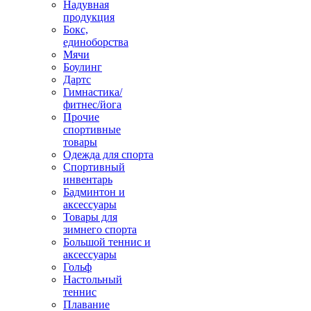
Надувная
продукция
Бокс,
единоборства
Мячи
Боулинг
Дартс
Гимнастика/
фитнес/йога
Прочие
спортивные
товары
Одежда для спорта
Спортивный
инвентарь
Бадминтон и
аксессуары
Товары для
зимнего спорта
Большой теннис и
аксессуары
Гольф
Настольный
теннис
Плавание