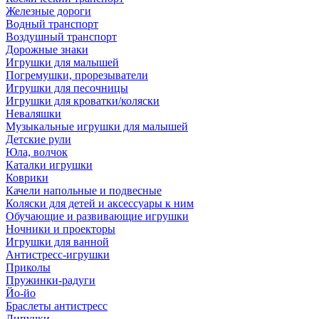
Железные дороги
Водный транспорт
Воздушный транспорт
Дорожные знаки
Игрушки для малышей
Погремушки, прорезыватели
Игрушки для песочницы
Игрушки для кроватки/коляски
Неваляшки
Музыкальные игрушки для малышей
Детские рули
Юла, волчок
Каталки игрушки
Коврики
Качели напольные и подвесные
Коляски для детей и аксессуары к ним
Обучающие и развивающие игрушки
Ночники и проекторы
Игрушки для ванной
Антистресс-игрушки
Приколы
Пружинки-радуги
Йо-йо
Браслеты антистресс
Липучки