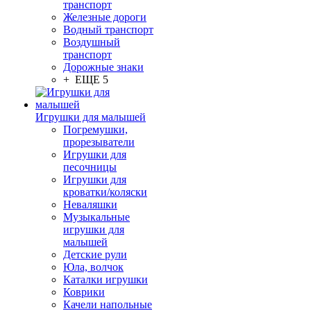
транспорт
Железные дороги
Водный транспорт
Воздушный
транспорт
Дорожные знаки
+ ЕЩЕ 5
Игрушки для малышей
Погремушки,
прорезыватели
Игрушки для
песочницы
Игрушки для
кроватки/коляски
Неваляшки
Музыкальные
игрушки для
малышей
Детские рули
Юла, волчок
Каталки игрушки
Коврики
Качели напольные