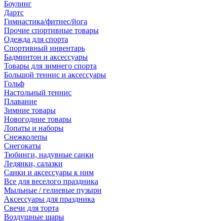
Боулинг
Дартс
Гимнастика/фитнес/йога
Прочие спортивные товары
Одежда для спорта
Спортивный инвентарь
Бадминтон и аксессуары
Товары для зимнего спорта
Большой теннис и аксессуары
Гольф
Настольный теннис
Плавание
Зимние товары
Новогодние товары
Лопаты и наборы
Снежколепы
Снегокаты
Тюбинги, надувные санки
Ледянки, салазки
Санки и аксессуары к ним
Все для веселого праздника
Мыльные / гелиевые пузыри
Аксессуары для праздника
Свечи для торта
Воздушные шары