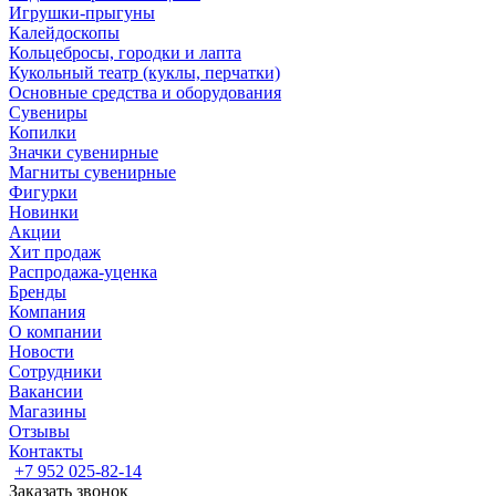
Игрушки-прыгуны
Калейдоскопы
Кольцебросы, городки и лапта
Кукольный театр (куклы, перчатки)
Основные средства и оборудования
Сувениры
Копилки
Значки сувенирные
Магниты сувенирные
Фигурки
Новинки
Акции
Хит продаж
Распродажа-уценка
Бренды
Компания
О компании
Новости
Сотрудники
Вакансии
Магазины
Отзывы
Контакты
+7 952 025-82-14
Заказать звонок