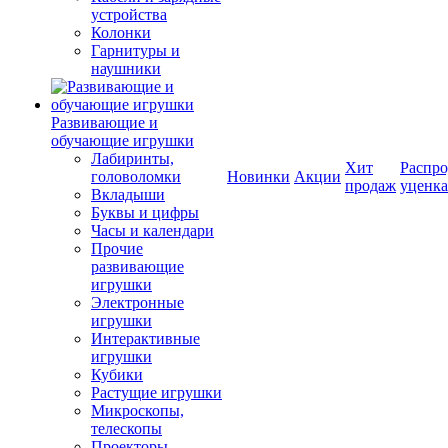
устройства
Колонки
Гарнитуры и
наушники
Развивающие и
обучающие игрушки
Лабиринты,
Хит
Распро
головоломки
Новинки
Акции
продаж
уценка
Вкладыши
Буквы и цифры
Часы и календари
Прочие
развивающие
игрушки
Электронные
игрушки
Интерактивные
игрушки
Кубики
Растущие игрушки
Микроскопы,
телескопы
Проекторы