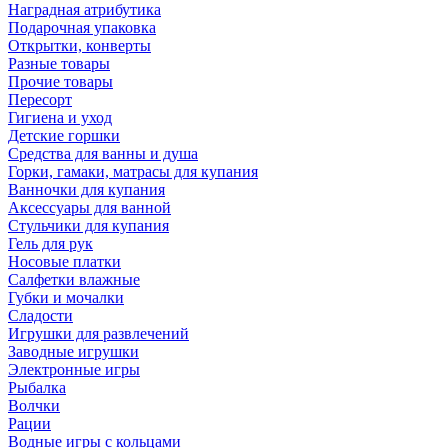
Наградная атрибутика
Подарочная упаковка
Открытки, конверты
Разные товары
Прочие товары
Пересорт
Гигиена и уход
Детские горшки
Средства для ванны и душа
Горки, гамаки, матрасы для купания
Ванночки для купания
Аксессуары для ванной
Стульчики для купания
Гель для рук
Носовые платки
Салфетки влажные
Губки и мочалки
Сладости
Игрушки для развлечений
Заводные игрушки
Электронные игры
Рыбалка
Волчки
Рации
Водные игры с кольцами