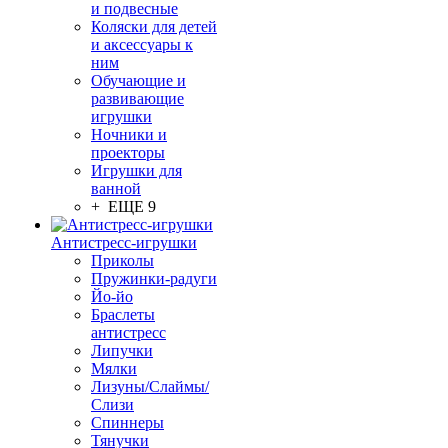
и подвесные
Коляски для детей
и аксессуары к
ним
Обучающие и
развивающие
игрушки
Ночники и
проекторы
Игрушки для
ванной
+ ЕЩЕ 9
Антистресс-игрушки
Приколы
Пружинки-радуги
Йо-йо
Браслеты
антистресс
Липучки
Мялки
Лизуны/Слаймы/
Слизи
Спиннеры
Тянучки