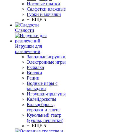
Носовые платки
Салфетки влажные
Губки и мочалки
+ ЕЩЕ 5
Сладости
Игрушки для
развлечений
Заводные игрушки
Электронные игры
Рыбалка
Волчки
Рации
Водные игры с
кольцами
Игрушки-прыгуны
Калейдоскопы
Кольцебросы,
городки и лапта
Кукольный театр
(куклы, перчатки)
+ ЕЩЕ 5