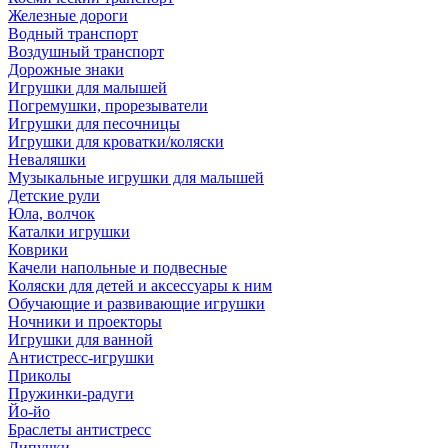
Железные дороги
Водный транспорт
Воздушный транспорт
Дорожные знаки
Игрушки для малышей
Погремушки, прорезыватели
Игрушки для песочницы
Игрушки для кроватки/коляски
Неваляшки
Музыкальные игрушки для малышей
Детские рули
Юла, волчок
Каталки игрушки
Коврики
Качели напольные и подвесные
Коляски для детей и аксессуары к ним
Обучающие и развивающие игрушки
Ночники и проекторы
Игрушки для ванной
Антистресс-игрушки
Приколы
Пружинки-радуги
Йо-йо
Браслеты антистресс
Липучки