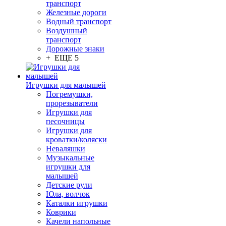
транспорт
Железные дороги
Водный транспорт
Воздушный
транспорт
Дорожные знаки
+ ЕЩЕ 5
Игрушки для малышей
Погремушки,
прорезыватели
Игрушки для
песочницы
Игрушки для
кроватки/коляски
Неваляшки
Музыкальные
игрушки для
малышей
Детские рули
Юла, волчок
Каталки игрушки
Коврики
Качели напольные