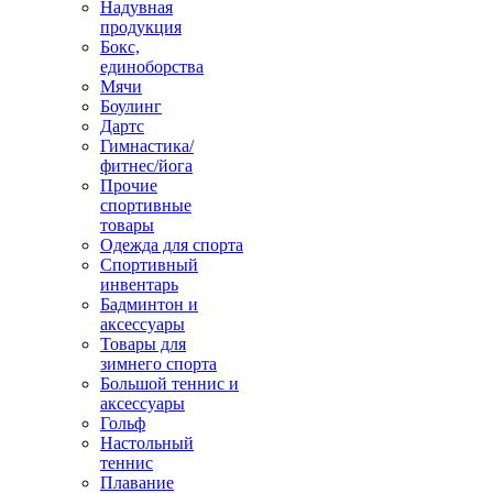
Надувная
продукция
Бокс,
единоборства
Мячи
Боулинг
Дартс
Гимнастика/
фитнес/йога
Прочие
спортивные
товары
Одежда для спорта
Спортивный
инвентарь
Бадминтон и
аксессуары
Товары для
зимнего спорта
Большой теннис и
аксессуары
Гольф
Настольный
теннис
Плавание