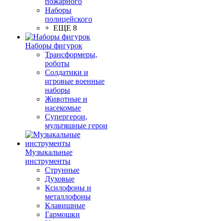
пожарного
Наборы
полицейского
+ ЕЩЕ 8
Наборы фигурок
Трансформеры,
роботы
Солдатики и
игровые военные
наборы
Животные и
насекомые
Супергерои,
мультяшные герои
Музыкальные
инструменты
Струнные
Духовые
Ксилофоны и
металлофоны
Клавишные
Гармошки