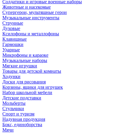
Солдатики и игровые военные наборы
Животные и насекомые
Супергерои, мультяшные герои
Музыкальные инструменты
Струнные
Духовые
Ксилофоны и металлофоны
Клавишные
Гармошки
Ударные
Микрофоны и караоке
Музыкальные наборы
Мягкие игрушки
Товары для детской комнаты
Ходунки
Доски для рисования
Корзины, ящики для игрушек
Набор школьной мебели
Детские подставки
Мольберты
Стульчики
Спорт и туризм
Надувная продукция
Бокс, единоборства
Мячи