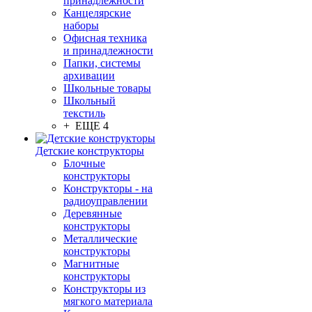
принадлежности
Канцелярские
наборы
Офисная техника
и принадлежности
Папки, системы
архивации
Школьные товары
Школьный
текстиль
+ ЕЩЕ 4
Детские конструкторы
Блочные
конструкторы
Конструкторы - на
радиоуправлении
Деревянные
конструкторы
Металлические
конструкторы
Магнитные
конструкторы
Конструкторы из
мягкого материала