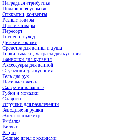
Наградная атрибутика
Подарочная упаковка
Открытки, конверты
Разные товары
Прочие товары
Пересорт
Гигиена и уход
Детские горшки
Средства для ванны и душа
Горки, гамаки, матрасы для купания
Ванночки для купания
Аксессуары для ванной
Стульчики для купания
Гель для рук
Носовые платки
Салфетки влажные
Губки и мочалки
Сладости
Игрушки для развлечений
Заводные игрушки
Электронные игры
Рыбалка
Волчки
Рации
Водные игры с кольцами