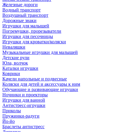
Железные дороги
Водный транспорт
Воздушный транспорт
Дорожные знаки
Игрушки для малышей
Погремушки, прорезыватели
Игрушки для песочницы
Игрушки для кроватки/коляски
Неваляшки
Музыкальные игрушки для малышей
Детские рули
Юла, волчок
Каталки игрушки
Коврики
Качели напольные и подвесные
Коляски для детей и аксессуары к ним
Обучающие и развивающие игрушки
Ночники и проекторы
Игрушки для ванной
Антистресс-игрушки
Приколы
Пружинки-радуги
Йо-йо
Браслеты антистресс
Липучки