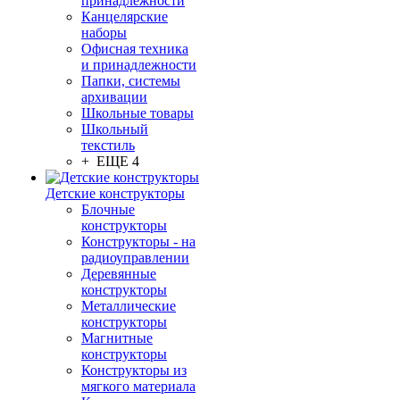
принадлежности
Канцелярские
наборы
Офисная техника
и принадлежности
Папки, системы
архивации
Школьные товары
Школьный
текстиль
+ ЕЩЕ 4
Детские конструкторы
Блочные
конструкторы
Конструкторы - на
радиоуправлении
Деревянные
конструкторы
Металлические
конструкторы
Магнитные
конструкторы
Конструкторы из
мягкого материала