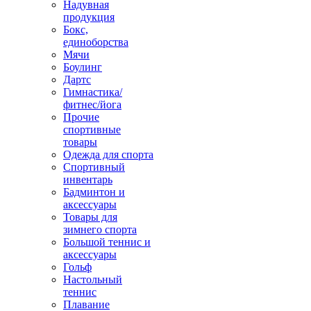
Надувная
продукция
Бокс,
единоборства
Мячи
Боулинг
Дартс
Гимнастика/
фитнес/йога
Прочие
спортивные
товары
Одежда для спорта
Спортивный
инвентарь
Бадминтон и
аксессуары
Товары для
зимнего спорта
Большой теннис и
аксессуары
Гольф
Настольный
теннис
Плавание