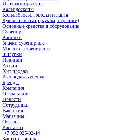
Игрушки-прыгуны
Калейдоскопы
Кольцебросы, городки и лапта
Кукольный театр (куклы, перчатки)
Основные средства и оборудования
Сувениры
Копилки
Значки сувенирные
Магниты сувенирные
Фигурки
Новинки
Акции
Хит продаж
Распродажа-уценка
Бренды
Компания
О компании
Новости
Сотрудники
Вакансии
Магазины
Отзывы
Контакты
+7 952 025-82-14
Заказать звонок