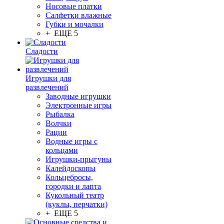
Носовые платки
Салфетки влажные
Губки и мочалки
+ ЕЩЕ 5
Сладости
Игрушки для
развлечений
Заводные игрушки
Электронные игры
Рыбалка
Волчки
Рации
Водные игры с
кольцами
Игрушки-прыгуны
Калейдоскопы
Кольцебросы,
городки и лапта
Кукольный театр
(куклы, перчатки)
+ ЕЩЕ 5