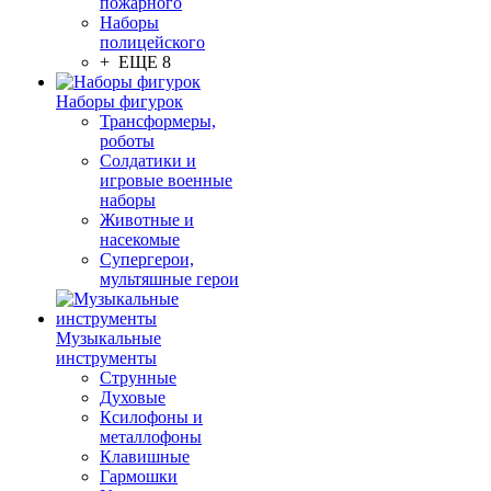
пожарного
Наборы
полицейского
+ ЕЩЕ 8
Наборы фигурок
Трансформеры,
роботы
Солдатики и
игровые военные
наборы
Животные и
насекомые
Супергерои,
мультяшные герои
Музыкальные
инструменты
Струнные
Духовые
Ксилофоны и
металлофоны
Клавишные
Гармошки