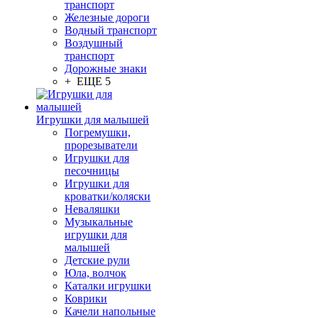
транспорт
Железные дороги
Водный транспорт
Воздушный
транспорт
Дорожные знаки
+ ЕЩЕ 5
Игрушки для малышей
Погремушки,
прорезыватели
Игрушки для
песочницы
Игрушки для
кроватки/коляски
Неваляшки
Музыкальные
игрушки для
малышей
Детские рули
Юла, волчок
Каталки игрушки
Коврики
Качели напольные