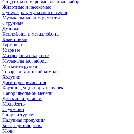
Солдатики и игровые военные наборы
Животные и насекомые
Супергерои, мультяшные герои
Музыкальные инструменты
Струнные
Духовые
Ксилофоны и металлофоны
Клавишные
Гармошки
Ударные
Микрофоны и караоке
Музыкальные наборы
Мягкие игрушки
Товары для детской комнаты
Ходунки
Доски для рисования
Корзины, ящики для игрушек
Набор школьной мебели
Детские подставки
Мольберты
Стульчики
Спорт и туризм
Надувная продукция
Бокс, единоборства
Мячи