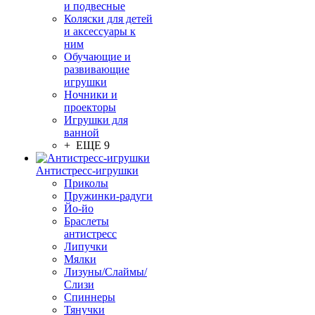
и подвесные
Коляски для детей
и аксессуары к
ним
Обучающие и
развивающие
игрушки
Ночники и
проекторы
Игрушки для
ванной
+ ЕЩЕ 9
Антистресс-игрушки
Приколы
Пружинки-радуги
Йо-йо
Браслеты
антистресс
Липучки
Мялки
Лизуны/Слаймы/
Слизи
Спиннеры
Тянучки