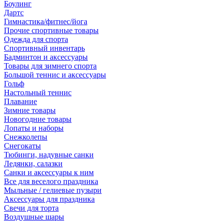
Боулинг
Дартс
Гимнастика/фитнес/йога
Прочие спортивные товары
Одежда для спорта
Спортивный инвентарь
Бадминтон и аксессуары
Товары для зимнего спорта
Большой теннис и аксессуары
Гольф
Настольный теннис
Плавание
Зимние товары
Новогодние товары
Лопаты и наборы
Снежколепы
Снегокаты
Тюбинги, надувные санки
Ледянки, салазки
Санки и аксессуары к ним
Все для веселого праздника
Мыльные / гелиевые пузыри
Аксессуары для праздника
Свечи для торта
Воздушные шары