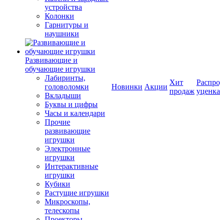
устройства
Колонки
Гарнитуры и
наушники
Развивающие и
обучающие игрушки
Лабиринты,
Хит
Распро
головоломки
Новинки
Акции
продаж
уценка
Вкладыши
Буквы и цифры
Часы и календари
Прочие
развивающие
игрушки
Электронные
игрушки
Интерактивные
игрушки
Кубики
Растущие игрушки
Микроскопы,
телескопы
Проекторы