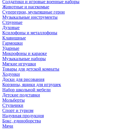
Солдатики и игровые военные наборы
Животные и насекомые
Супергерои, мультяшные герои
Музыкальные инструменты
Струнные
Духовые
Ксилофоны и металлофоны
Клавишные
Гармошки
Ударные
Микрофоны и караоке
Музыкальные наборы
Мягкие игрушки
Товары для детской комнаты
Ходунки
Доски для рисования
Корзины, ящики для игрушек
Набор школьной мебели
Детские подставки
Мольберты
Стульчики
Спорт и туризм
Надувная продукция
Бокс, единоборства
Мячи