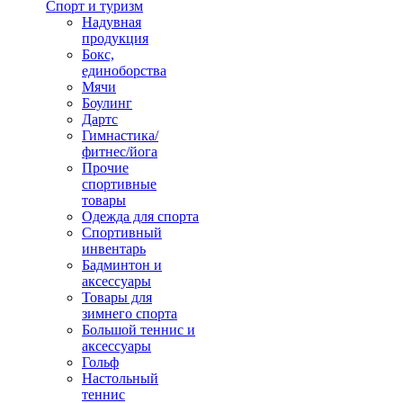
Спорт и туризм
Надувная
продукция
Бокс,
единоборства
Мячи
Боулинг
Дартс
Гимнастика/
фитнес/йога
Прочие
спортивные
товары
Одежда для спорта
Спортивный
инвентарь
Бадминтон и
аксессуары
Товары для
зимнего спорта
Большой теннис и
аксессуары
Гольф
Настольный
теннис