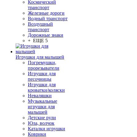
Космический
транспорт
Железные дороги
Водный транспорт
Воздушный
транспорт
Дорожные знаки
+ ЕЩЕ 5
Игрушки для малышей
Погремушки,
прорезыватели
Игрушки для
песочницы
Игрушки для
кроватки/коляски
Неваляшки
Музыкальные
игрушки для
малышей
Детские рули
Юла, волчок
Каталки игрушки
Коврики