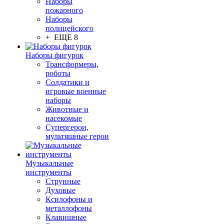
Наборы
пожарного
Наборы
полицейского
+ ЕЩЕ 8
Наборы фигурок
Трансформеры,
роботы
Солдатики и
игровые военные
наборы
Животные и
насекомые
Супергерои,
мультяшные герои
Музыкальные
инструменты
Струнные
Духовые
Ксилофоны и
металлофоны
Клавишные