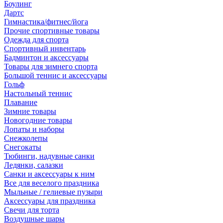
Боулинг
Дартс
Гимнастика/фитнес/йога
Прочие спортивные товары
Одежда для спорта
Спортивный инвентарь
Бадминтон и аксессуары
Товары для зимнего спорта
Большой теннис и аксессуары
Гольф
Настольный теннис
Плавание
Зимние товары
Новогодние товары
Лопаты и наборы
Снежколепы
Снегокаты
Тюбинги, надувные санки
Ледянки, салазки
Санки и аксессуары к ним
Все для веселого праздника
Мыльные / гелиевые пузыри
Аксессуары для праздника
Свечи для торта
Воздушные шары