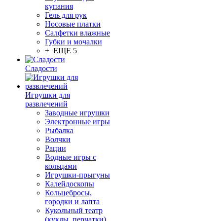
купания
Гель для рук
Носовые платки
Салфетки влажные
Губки и мочалки
+ ЕЩЕ 5
Сладости
Игрушки для
развлечений
Заводные игрушки
Электронные игры
Рыбалка
Волчки
Рации
Водные игры с
кольцами
Игрушки-прыгуны
Калейдоскопы
Кольцебросы,
городки и лапта
Кукольный театр
(куклы, перчатки)