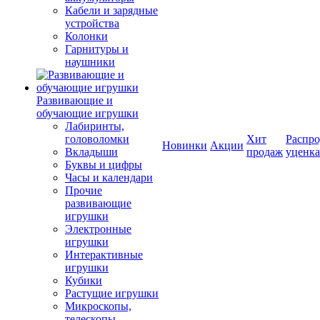
Кабели и зарядные
устройства
Колонки
Гарнитуры и
наушники
Развивающие и
обучающие игрушки
Лабиринты,
головоломки
Хит
Распро
Новинки
Акции
Вкладыши
продаж
уценка
Буквы и цифры
Часы и календари
Прочие
развивающие
игрушки
Электронные
игрушки
Интерактивные
игрушки
Кубики
Растущие игрушки
Микроскопы,
телескопы