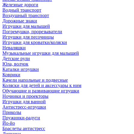
Железные дороги
Водный транспорт
Воздушный транспорт
Дорожные знаки
Игрушки для малышей
Погремушки, прорезыватели
Игрушки для песочницы
Игрушки для кроватки/коляски
Неваляшки
Музыкальные игрушки для малышей
Детские рули
Юла, волчок
Каталки игрушки
Коврики
Качели напольные и подвесные
Коляски для детей и аксессуары к ним
Обучающие и развивающие игрушки
Ночники и проекторы
Игрушки для ванной
Антистресс-игрушки
Приколы
Пружинки-радуги
Йо-йо
Браслеты антистресс
Липучки