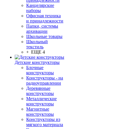
принадлежности
Канцелярские
наборы
Офисная техника
и принадлежности
Папки, системы
архивации
Школьные товары
Школьный
текстиль
+ ЕЩЕ 4
Детские конструкторы
Блочные
конструкторы
Конструкторы - на
радиоуправлении
Деревянные
конструкторы
Металлические
конструкторы
Магнитные
конструкторы
Конструкторы из
мягкого материала