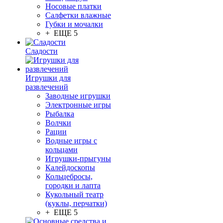
Носовые платки
Салфетки влажные
Губки и мочалки
+ ЕЩЕ 5
Сладости
Игрушки для
развлечений
Заводные игрушки
Электронные игры
Рыбалка
Волчки
Рации
Водные игры с
кольцами
Игрушки-прыгуны
Калейдоскопы
Кольцебросы,
городки и лапта
Кукольный театр
(куклы, перчатки)
+ ЕЩЕ 5