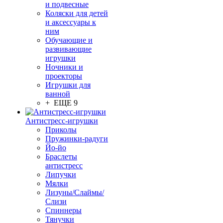
и подвесные
Коляски для детей
и аксессуары к
ним
Обучающие и
развивающие
игрушки
Ночники и
проекторы
Игрушки для
ванной
+ ЕЩЕ 9
Антистресс-игрушки
Приколы
Пружинки-радуги
Йо-йо
Браслеты
антистресс
Липучки
Мялки
Лизуны/Слаймы/
Слизи
Спиннеры
Тянучки