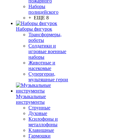
пожарного
Наборы
полицейского
+ ЕЩЕ 8
Наборы фигурок
Трансформеры,
роботы
Солдатики и
игровые военные
наборы
Животные и
насекомые
Супергерои,
мультяшные герои
Музыкальные
инструменты
Струнные
Духовые
Ксилофоны и
металлофоны
Клавишные
Гармошки