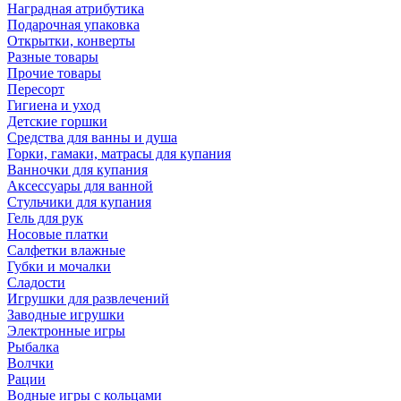
Наградная атрибутика
Подарочная упаковка
Открытки, конверты
Разные товары
Прочие товары
Пересорт
Гигиена и уход
Детские горшки
Средства для ванны и душа
Горки, гамаки, матрасы для купания
Ванночки для купания
Аксессуары для ванной
Стульчики для купания
Гель для рук
Носовые платки
Салфетки влажные
Губки и мочалки
Сладости
Игрушки для развлечений
Заводные игрушки
Электронные игры
Рыбалка
Волчки
Рации
Водные игры с кольцами