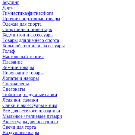
Боулинг
Дартс
Гимнастика/фитнес/йога
Прочие спортивные товары
Одежда для спорта
Спортивный инвентарь
Бадминтон и аксессуары
Товары для зимнего спорта
Большой теннис и аксессуары
Гольф
Настольный теннис
Плавание
Зимние товары
Новогодние товары
Лопаты и наборы
Снежколепы
Снегокаты
Тюбинги, надувные санки
Ледянки, салазки
Санки и аксессуары к ним
Все для веселого праздника
Мыльные / гелиевые пузыри
Аксессуары для праздника
Свечи для торта
Воздушные шары