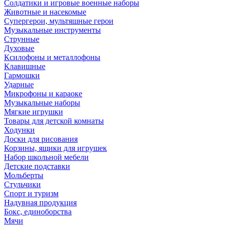
Солдатики и игровые военные наборы
Животные и насекомые
Супергерои, мультяшные герои
Музыкальные инструменты
Струнные
Духовые
Ксилофоны и металлофоны
Клавишные
Гармошки
Ударные
Микрофоны и караоке
Музыкальные наборы
Мягкие игрушки
Товары для детской комнаты
Ходунки
Доски для рисования
Корзины, ящики для игрушек
Набор школьной мебели
Детские подставки
Мольберты
Стульчики
Спорт и туризм
Надувная продукция
Бокс, единоборства
Мячи