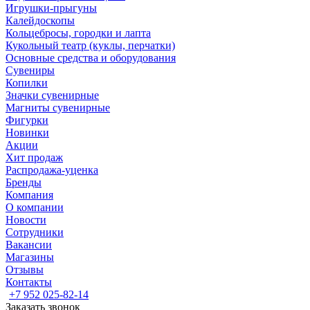
Игрушки-прыгуны
Калейдоскопы
Кольцебросы, городки и лапта
Кукольный театр (куклы, перчатки)
Основные средства и оборудования
Сувениры
Копилки
Значки сувенирные
Магниты сувенирные
Фигурки
Новинки
Акции
Хит продаж
Распродажа-уценка
Бренды
Компания
О компании
Новости
Сотрудники
Вакансии
Магазины
Отзывы
Контакты
+7 952 025-82-14
Заказать звонок