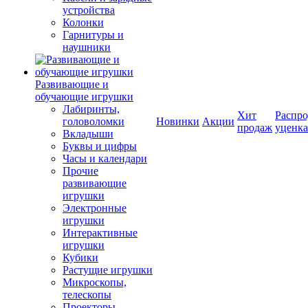
устройства
Колонки
Гарнитуры и
наушники
Развивающие и
обучающие игрушки
Лабиринты,
Хит
Распро
головоломки
Новинки
Акции
продаж
уценка
Вкладыши
Буквы и цифры
Часы и календари
Прочие
развивающие
игрушки
Электронные
игрушки
Интерактивные
игрушки
Кубики
Растущие игрушки
Микроскопы,
телескопы
Проекторы