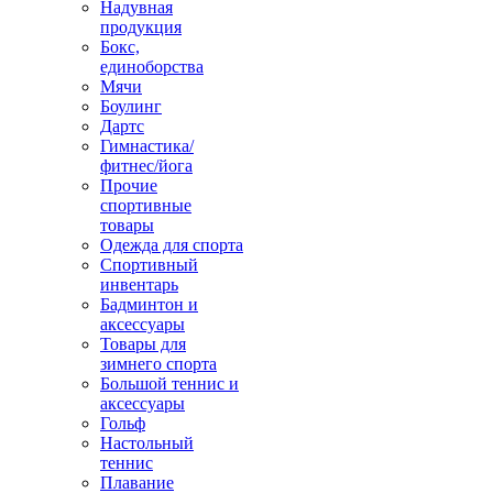
Надувная
продукция
Бокс,
единоборства
Мячи
Боулинг
Дартс
Гимнастика/
фитнес/йога
Прочие
спортивные
товары
Одежда для спорта
Спортивный
инвентарь
Бадминтон и
аксессуары
Товары для
зимнего спорта
Большой теннис и
аксессуары
Гольф
Настольный
теннис
Плавание