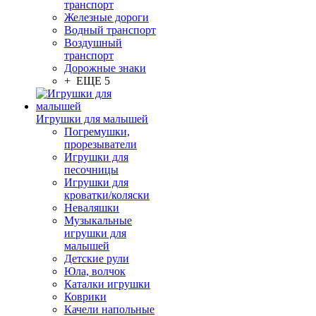
транспорт
Железные дороги
Водный транспорт
Воздушный
транспорт
Дорожные знаки
+ ЕЩЕ 5
Игрушки для малышей
Погремушки,
прорезыватели
Игрушки для
песочницы
Игрушки для
кроватки/коляски
Неваляшки
Музыкальные
игрушки для
малышей
Детские рули
Юла, волчок
Каталки игрушки
Коврики
Качели напольные