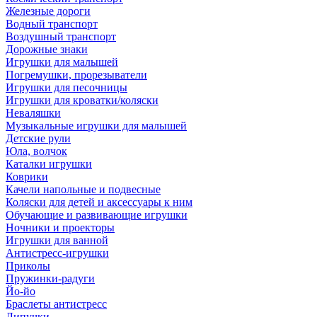
Железные дороги
Водный транспорт
Воздушный транспорт
Дорожные знаки
Игрушки для малышей
Погремушки, прорезыватели
Игрушки для песочницы
Игрушки для кроватки/коляски
Неваляшки
Музыкальные игрушки для малышей
Детские рули
Юла, волчок
Каталки игрушки
Коврики
Качели напольные и подвесные
Коляски для детей и аксессуары к ним
Обучающие и развивающие игрушки
Ночники и проекторы
Игрушки для ванной
Антистресс-игрушки
Приколы
Пружинки-радуги
Йо-йо
Браслеты антистресс
Липучки