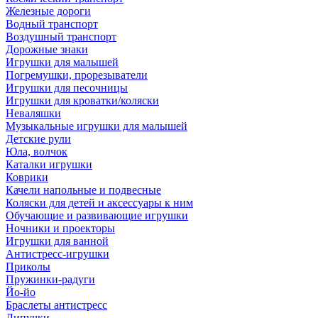
Железные дороги
Водный транспорт
Воздушный транспорт
Дорожные знаки
Игрушки для малышей
Погремушки, прорезыватели
Игрушки для песочницы
Игрушки для кроватки/коляски
Неваляшки
Музыкальные игрушки для малышей
Детские рули
Юла, волчок
Каталки игрушки
Коврики
Качели напольные и подвесные
Коляски для детей и аксессуары к ним
Обучающие и развивающие игрушки
Ночники и проекторы
Игрушки для ванной
Антистресс-игрушки
Приколы
Пружинки-радуги
Йо-йо
Браслеты антистресс
Липучки