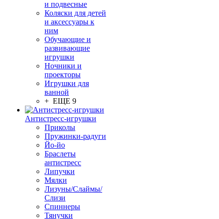
и подвесные
Коляски для детей
и аксессуары к
ним
Обучающие и
развивающие
игрушки
Ночники и
проекторы
Игрушки для
ванной
+ ЕЩЕ 9
Антистресс-игрушки
Приколы
Пружинки-радуги
Йо-йо
Браслеты
антистресс
Липучки
Мялки
Лизуны/Слаймы/
Слизи
Спиннеры
Тянучки