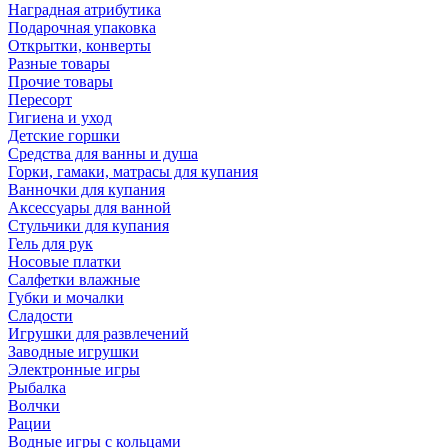
Наградная атрибутика
Подарочная упаковка
Открытки, конверты
Разные товары
Прочие товары
Пересорт
Гигиена и уход
Детские горшки
Средства для ванны и душа
Горки, гамаки, матрасы для купания
Ванночки для купания
Аксессуары для ванной
Стульчики для купания
Гель для рук
Носовые платки
Салфетки влажные
Губки и мочалки
Сладости
Игрушки для развлечений
Заводные игрушки
Электронные игры
Рыбалка
Волчки
Рации
Водные игры с кольцами