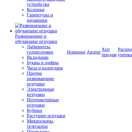
устройства
Колонки
Гарнитуры и
наушники
Развивающие и
обучающие игрушки
Лабиринты,
Хит
Распро
головоломки
Новинки
Акции
продаж
уценка
Вкладыши
Буквы и цифры
Часы и календари
Прочие
развивающие
игрушки
Электронные
игрушки
Интерактивные
игрушки
Кубики
Растущие игрушки
Микроскопы,
телескопы
Проекторы