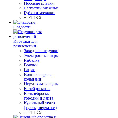
Носовые платки
Салфетки влажные
Губки и мочалки
+ ЕЩЕ 5
Сладости
Игрушки для
развлечений
Заводные игрушки
Электронные игры
Рыбалка
Волчки
Рации
Водные игры с
кольцами
Игрушки-прыгуны
Калейдоскопы
Кольцебросы,
городки и лапта
Кукольный театр
(куклы, перчатки)
+ ЕЩЕ 5