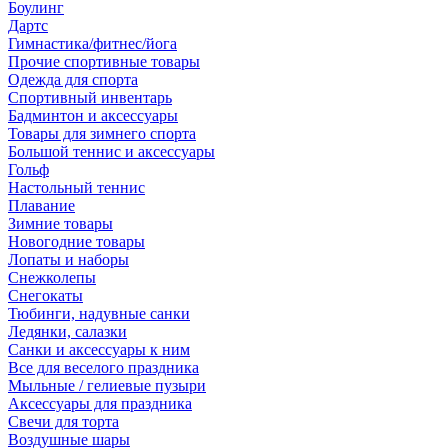
Боулинг
Дартс
Гимнастика/фитнес/йога
Прочие спортивные товары
Одежда для спорта
Спортивный инвентарь
Бадминтон и аксессуары
Товары для зимнего спорта
Большой теннис и аксессуары
Гольф
Настольный теннис
Плавание
Зимние товары
Новогодние товары
Лопаты и наборы
Снежколепы
Снегокаты
Тюбинги, надувные санки
Ледянки, салазки
Санки и аксессуары к ним
Все для веселого праздника
Мыльные / гелиевые пузыри
Аксессуары для праздника
Свечи для торта
Воздушные шары