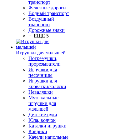
транспорт
Железные дороги
Водный транспорт
Воздушный
транспорт
Дорожные знаки
+ ЕЩЕ 5
Игрушки для малышей
Погремушки,
прорезыватели
Игрушки для
песочницы
Игрушки для
кроватки/коляски
Неваляшки
Музыкальные
игрушки для
малышей
Детские рули
Юла, волчок
Каталки игрушки
Коврики
Качели напольные