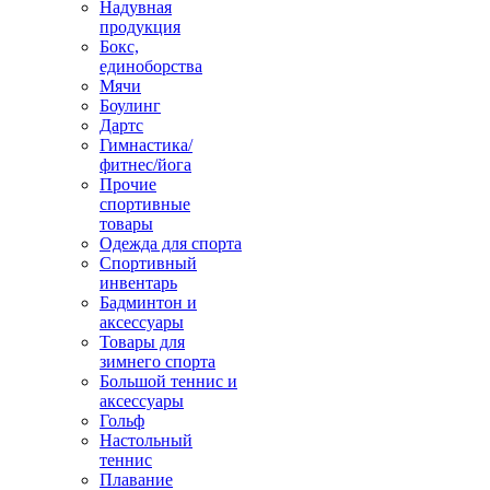
Надувная
продукция
Бокс,
единоборства
Мячи
Боулинг
Дартс
Гимнастика/
фитнес/йога
Прочие
спортивные
товары
Одежда для спорта
Спортивный
инвентарь
Бадминтон и
аксессуары
Товары для
зимнего спорта
Большой теннис и
аксессуары
Гольф
Настольный
теннис
Плавание