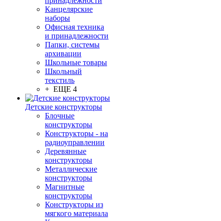
принадлежности
Канцелярские
наборы
Офисная техника
и принадлежности
Папки, системы
архивации
Школьные товары
Школьный
текстиль
+ ЕЩЕ 4
Детские конструкторы
Блочные
конструкторы
Конструкторы - на
радиоуправлении
Деревянные
конструкторы
Металлические
конструкторы
Магнитные
конструкторы
Конструкторы из
мягкого материала