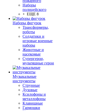
пожарного
Наборы
полицейского
+ ЕЩЕ 8
Наборы фигурок
Трансформеры,
роботы
Солдатики и
игровые военные
наборы
Животные и
насекомые
Супергерои,
мультяшные герои
Музыкальные
инструменты
Струнные
Духовые
Ксилофоны и
металлофоны
Клавишные
Гармошки