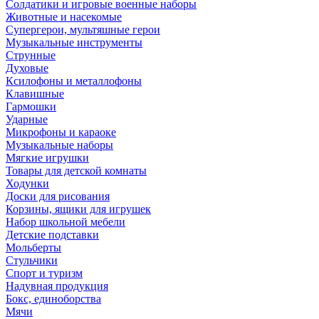
Солдатики и игровые военные наборы
Животные и насекомые
Супергерои, мультяшные герои
Музыкальные инструменты
Струнные
Духовые
Ксилофоны и металлофоны
Клавишные
Гармошки
Ударные
Микрофоны и караоке
Музыкальные наборы
Мягкие игрушки
Товары для детской комнаты
Ходунки
Доски для рисования
Корзины, ящики для игрушек
Набор школьной мебели
Детские подставки
Мольберты
Стульчики
Спорт и туризм
Надувная продукция
Бокс, единоборства
Мячи