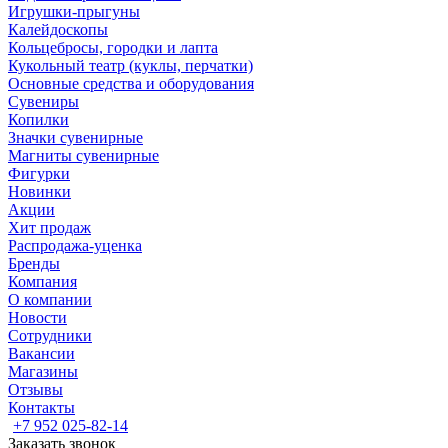
Игрушки-прыгуны
Калейдоскопы
Кольцебросы, городки и лапта
Кукольный театр (куклы, перчатки)
Основные средства и оборудования
Сувениры
Копилки
Значки сувенирные
Магниты сувенирные
Фигурки
Новинки
Акции
Хит продаж
Распродажа-уценка
Бренды
Компания
О компании
Новости
Сотрудники
Вакансии
Магазины
Отзывы
Контакты
+7 952 025-82-14
Заказать звонок