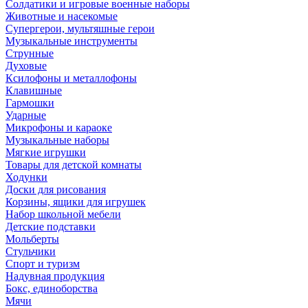
Солдатики и игровые военные наборы
Животные и насекомые
Супергерои, мультяшные герои
Музыкальные инструменты
Струнные
Духовые
Ксилофоны и металлофоны
Клавишные
Гармошки
Ударные
Микрофоны и караоке
Музыкальные наборы
Мягкие игрушки
Товары для детской комнаты
Ходунки
Доски для рисования
Корзины, ящики для игрушек
Набор школьной мебели
Детские подставки
Мольберты
Стульчики
Спорт и туризм
Надувная продукция
Бокс, единоборства
Мячи