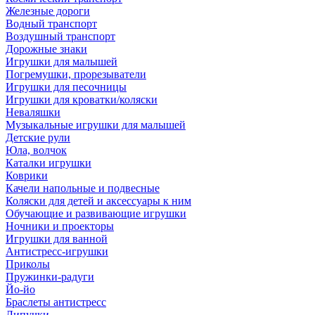
Железные дороги
Водный транспорт
Воздушный транспорт
Дорожные знаки
Игрушки для малышей
Погремушки, прорезыватели
Игрушки для песочницы
Игрушки для кроватки/коляски
Неваляшки
Музыкальные игрушки для малышей
Детские рули
Юла, волчок
Каталки игрушки
Коврики
Качели напольные и подвесные
Коляски для детей и аксессуары к ним
Обучающие и развивающие игрушки
Ночники и проекторы
Игрушки для ванной
Антистресс-игрушки
Приколы
Пружинки-радуги
Йо-йо
Браслеты антистресс
Липучки