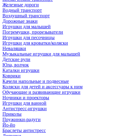
Железные дороги
Водный транспорт
Воздушный транспорт
Дорожные знаки
Игрушки для малышей
Погремушки, прорезыватели
Игрушки для песочницы
Игрушки для кроватки/коляски
Неваляшки
Музыкальные игрушки для малышей
Детские рули
Юла, волчок
Каталки игрушки
Коврики
Качели напольные и подвесные
Коляски для детей и аксессуары к ним
Обучающие и развивающие игрушки
Ночники и проекторы
Игрушки для ванной
Антистресс-игрушки
Приколы
Пружинки-радуги
Йо-йо
Браслеты антистресс
Липучки