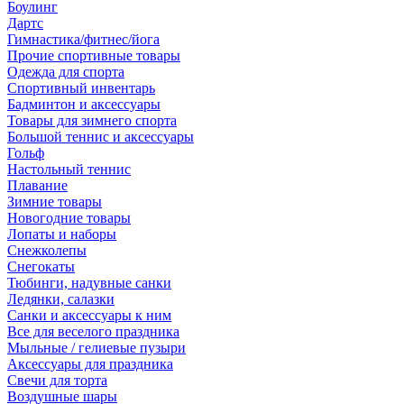
Боулинг
Дартс
Гимнастика/фитнес/йога
Прочие спортивные товары
Одежда для спорта
Спортивный инвентарь
Бадминтон и аксессуары
Товары для зимнего спорта
Большой теннис и аксессуары
Гольф
Настольный теннис
Плавание
Зимние товары
Новогодние товары
Лопаты и наборы
Снежколепы
Снегокаты
Тюбинги, надувные санки
Ледянки, салазки
Санки и аксессуары к ним
Все для веселого праздника
Мыльные / гелиевые пузыри
Аксессуары для праздника
Свечи для торта
Воздушные шары