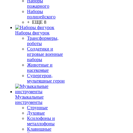
Наборы
пожарного
Наборы
полицейского
+ ЕЩЕ 8
Наборы фигурок
Трансформеры,
роботы
Солдатики и
игровые военные
наборы
Животные и
насекомые
Супергерои,
мультяшные герои
Музыкальные
инструменты
Струнные
Духовые
Ксилофоны и
металлофоны
Клавишные