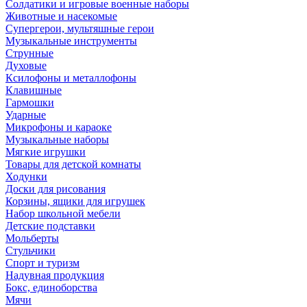
Солдатики и игровые военные наборы
Животные и насекомые
Супергерои, мультяшные герои
Музыкальные инструменты
Струнные
Духовые
Ксилофоны и металлофоны
Клавишные
Гармошки
Ударные
Микрофоны и караоке
Музыкальные наборы
Мягкие игрушки
Товары для детской комнаты
Ходунки
Доски для рисования
Корзины, ящики для игрушек
Набор школьной мебели
Детские подставки
Мольберты
Стульчики
Спорт и туризм
Надувная продукция
Бокс, единоборства
Мячи