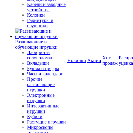
Кабели и зарядные
устройства
Колонки
Гарнитуры и
наушники
Развивающие и
обучающие игрушки
Лабиринты,
головоломки
Хит
Распро
Новинки
Акции
Вкладыши
продаж
уценка
Буквы и цифры
Часы и календари
Прочие
развивающие
игрушки
Электронные
игрушки
Интерактивные
игрушки
Кубики
Растущие игрушки
Микроскопы,
телескопы