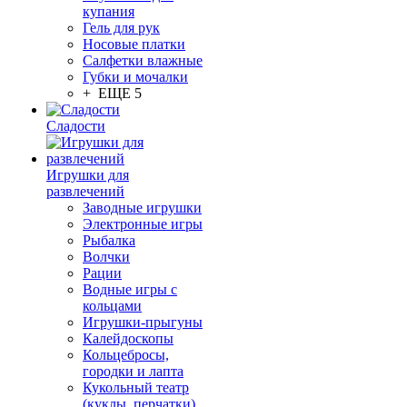
купания
Гель для рук
Носовые платки
Салфетки влажные
Губки и мочалки
+ ЕЩЕ 5
Сладости
Игрушки для
развлечений
Заводные игрушки
Электронные игры
Рыбалка
Волчки
Рации
Водные игры с
кольцами
Игрушки-прыгуны
Калейдоскопы
Кольцебросы,
городки и лапта
Кукольный театр
(куклы, перчатки)