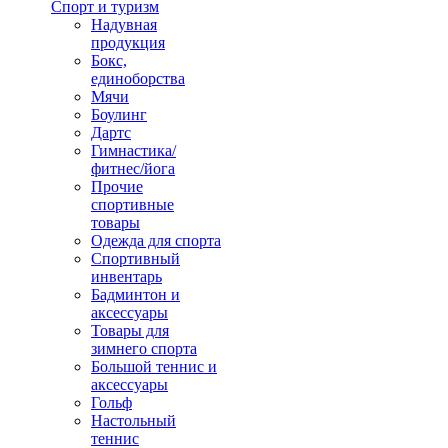
Спорт и туризм
Надувная
продукция
Бокс,
единоборства
Мячи
Боулинг
Дартс
Гимнастика/
фитнес/йога
Прочие
спортивные
товары
Одежда для спорта
Спортивный
инвентарь
Бадминтон и
аксессуары
Товары для
зимнего спорта
Большой теннис и
аксессуары
Гольф
Настольный
теннис