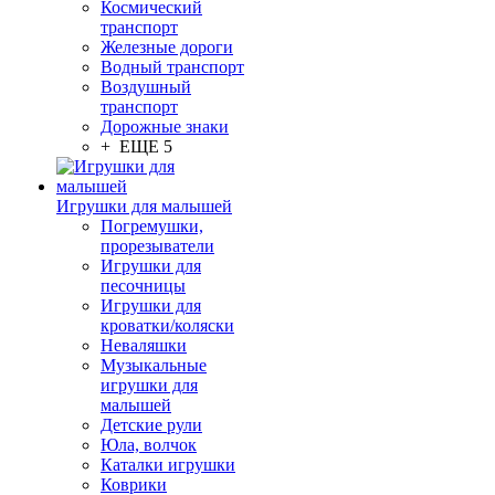
Космический
транспорт
Железные дороги
Водный транспорт
Воздушный
транспорт
Дорожные знаки
+ ЕЩЕ 5
Игрушки для малышей
Погремушки,
прорезыватели
Игрушки для
песочницы
Игрушки для
кроватки/коляски
Неваляшки
Музыкальные
игрушки для
малышей
Детские рули
Юла, волчок
Каталки игрушки
Коврики