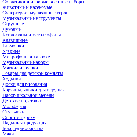
Солдатики и игровые военные наборы
Животные и насекомые
Супергерои, мультяшные герои
Музыкальные инструменты
Струнные
Духовые
Ксилофоны и металлофоны
Клавишные
Гармошки
Ударные
Микрофоны и караоке
Музыкальные наборы
Мягкие игрушки
Товары для детской комнаты
Ходунки
Доски для рисования
Корзины, ящики для игрушек
Набор школьной мебели
Детские подставки
Мольберты
Стульчики
Спорт и туризм
Надувная продукция
Бокс, единоборства
Мячи