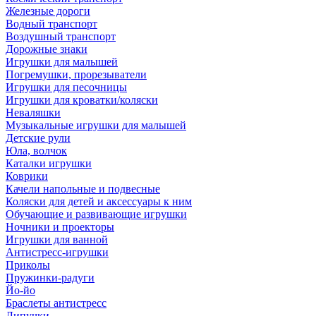
Железные дороги
Водный транспорт
Воздушный транспорт
Дорожные знаки
Игрушки для малышей
Погремушки, прорезыватели
Игрушки для песочницы
Игрушки для кроватки/коляски
Неваляшки
Музыкальные игрушки для малышей
Детские рули
Юла, волчок
Каталки игрушки
Коврики
Качели напольные и подвесные
Коляски для детей и аксессуары к ним
Обучающие и развивающие игрушки
Ночники и проекторы
Игрушки для ванной
Антистресс-игрушки
Приколы
Пружинки-радуги
Йо-йо
Браслеты антистресс
Липучки