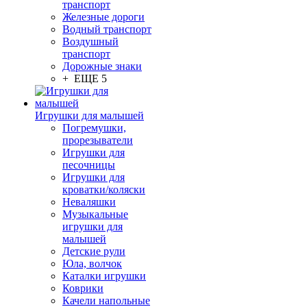
транспорт
Железные дороги
Водный транспорт
Воздушный
транспорт
Дорожные знаки
+ ЕЩЕ 5
Игрушки для малышей
Погремушки,
прорезыватели
Игрушки для
песочницы
Игрушки для
кроватки/коляски
Неваляшки
Музыкальные
игрушки для
малышей
Детские рули
Юла, волчок
Каталки игрушки
Коврики
Качели напольные