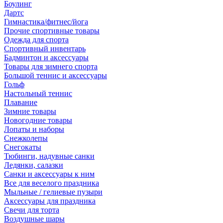
Боулинг
Дартс
Гимнастика/фитнес/йога
Прочие спортивные товары
Одежда для спорта
Спортивный инвентарь
Бадминтон и аксессуары
Товары для зимнего спорта
Большой теннис и аксессуары
Гольф
Настольный теннис
Плавание
Зимние товары
Новогодние товары
Лопаты и наборы
Снежколепы
Снегокаты
Тюбинги, надувные санки
Ледянки, салазки
Санки и аксессуары к ним
Все для веселого праздника
Мыльные / гелиевые пузыри
Аксессуары для праздника
Свечи для торта
Воздушные шары