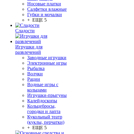
Носовые платки
Салфетки влажные
Губки и мочалки
+ ЕЩЕ 5
Сладости
Игрушки для
развлечений
Заводные игрушки
Электронные игры
Рыбалка
Волчки
Рации
Водные игры с
кольцами
Игрушки-прыгуны
Калейдоскопы
Кольцебросы,
городки и лапта
Кукольный театр
(куклы, перчатки)
+ ЕЩЕ 5