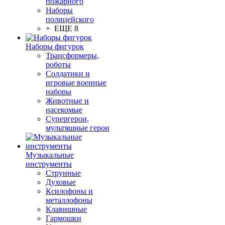
пожарного
Наборы
полицейского
+ ЕЩЕ 8
Наборы фигурок
Трансформеры,
роботы
Солдатики и
игровые военные
наборы
Животные и
насекомые
Супергерои,
мультяшные герои
Музыкальные
инструменты
Струнные
Духовые
Ксилофоны и
металлофоны
Клавишные
Гармошки