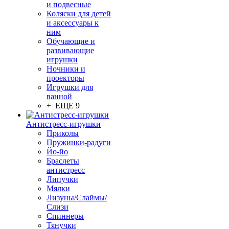
и подвесные
Коляски для детей
и аксессуары к
ним
Обучающие и
развивающие
игрушки
Ночники и
проекторы
Игрушки для
ванной
+ ЕЩЕ 9
Антистресс-игрушки
Приколы
Пружинки-радуги
Йо-йо
Браслеты
антистресс
Липучки
Мялки
Лизуны/Слаймы/
Слизи
Спиннеры
Тянучки