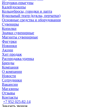
Игрушки-прыгуны
Калейдоскопы
Кольцебросы, городки и лапта
Кукольный театр (куклы, перчатки)
Основные средства и оборудования
Сувениры
Копилки
Значки сувенирные
Магниты сувенирные
Фигурки
Новинки
Акции
Хит продаж
Распродажа-уценка
Бренды
Компания
О компании
Новости
Сотрудники
Вакансии
Магазины
Отзывы
Контакты
+7 952 025-82-14
Заказать звонок