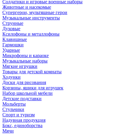
Солдатики и игровые военные наборы
Животные и насекомые
Супергерои, мультяшные герои
Музыкальные инструменты
Струнные
Духовые
Ксилофоны и металлофоны
Клавишные
Гармошки
Ударные
Микрофоны и караоке
Музыкальные наборы
Мягкие игрушки
Товары для детской комнаты
Ходунки
Доски для рисования
Корзины, ящики для игрушек
Набор школьной мебели
Детские подставки
Мольберты
Стульчики
Спорт и туризм
Надувная продукция
Бокс, единоборства
Мячи