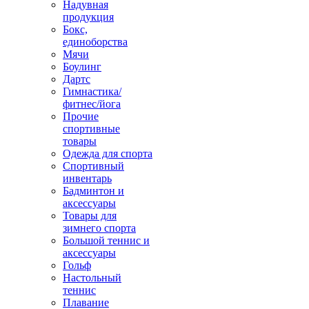
Надувная
продукция
Бокс,
единоборства
Мячи
Боулинг
Дартс
Гимнастика/
фитнес/йога
Прочие
спортивные
товары
Одежда для спорта
Спортивный
инвентарь
Бадминтон и
аксессуары
Товары для
зимнего спорта
Большой теннис и
аксессуары
Гольф
Настольный
теннис
Плавание