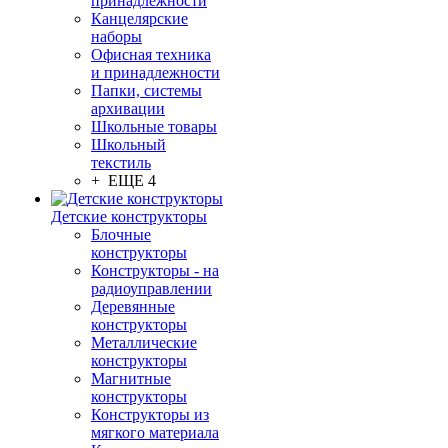
принадлежности
Канцелярские
наборы
Офисная техника
и принадлежности
Папки, системы
архивации
Школьные товары
Школьный
текстиль
+ ЕЩЕ 4
Детские конструкторы
Блочные
конструкторы
Конструкторы - на
радиоуправлении
Деревянные
конструкторы
Металлические
конструкторы
Магнитные
конструкторы
Конструкторы из
мягкого материала