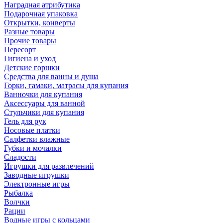
Наградная атрибутика
Подарочная упаковка
Открытки, конверты
Разные товары
Прочие товары
Пересорт
Гигиена и уход
Детские горшки
Средства для ванны и душа
Горки, гамаки, матрасы для купания
Ванночки для купания
Аксессуары для ванной
Стульчики для купания
Гель для рук
Носовые платки
Салфетки влажные
Губки и мочалки
Сладости
Игрушки для развлечений
Заводные игрушки
Электронные игры
Рыбалка
Волчки
Рации
Водные игры с кольцами