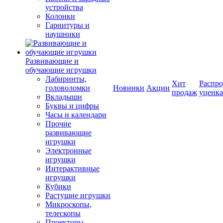
устройства
Колонки
Гарнитуры и
наушники
Развивающие и
обучающие игрушки
Лабиринты,
Хит
Распро
головоломки
Новинки
Акции
продаж
уценка
Вкладыши
Буквы и цифры
Часы и календари
Прочие
развивающие
игрушки
Электронные
игрушки
Интерактивные
игрушки
Кубики
Растущие игрушки
Микроскопы,
телескопы
Проекторы