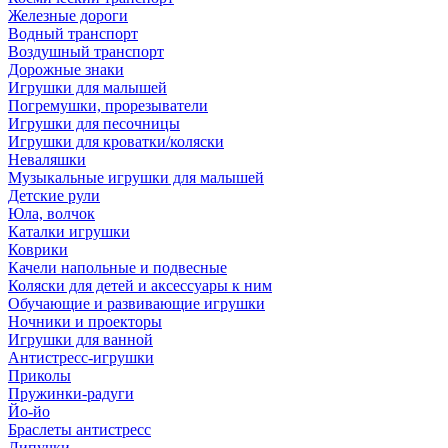
Железные дороги
Водный транспорт
Воздушный транспорт
Дорожные знаки
Игрушки для малышей
Погремушки, прорезыватели
Игрушки для песочницы
Игрушки для кроватки/коляски
Неваляшки
Музыкальные игрушки для малышей
Детские рули
Юла, волчок
Каталки игрушки
Коврики
Качели напольные и подвесные
Коляски для детей и аксессуары к ним
Обучающие и развивающие игрушки
Ночники и проекторы
Игрушки для ванной
Антистресс-игрушки
Приколы
Пружинки-радуги
Йо-йо
Браслеты антистресс
Липучки