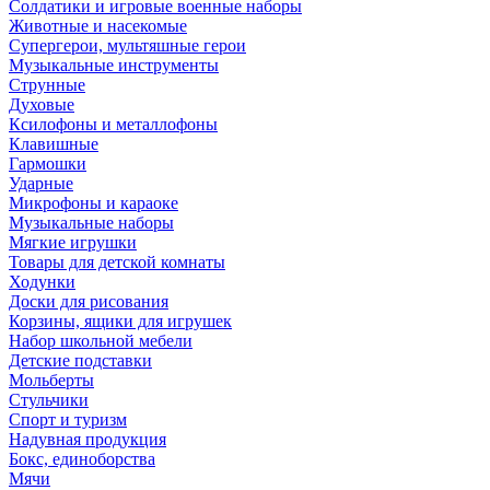
Солдатики и игровые военные наборы
Животные и насекомые
Супергерои, мультяшные герои
Музыкальные инструменты
Струнные
Духовые
Ксилофоны и металлофоны
Клавишные
Гармошки
Ударные
Микрофоны и караоке
Музыкальные наборы
Мягкие игрушки
Товары для детской комнаты
Ходунки
Доски для рисования
Корзины, ящики для игрушек
Набор школьной мебели
Детские подставки
Мольберты
Стульчики
Спорт и туризм
Надувная продукция
Бокс, единоборства
Мячи