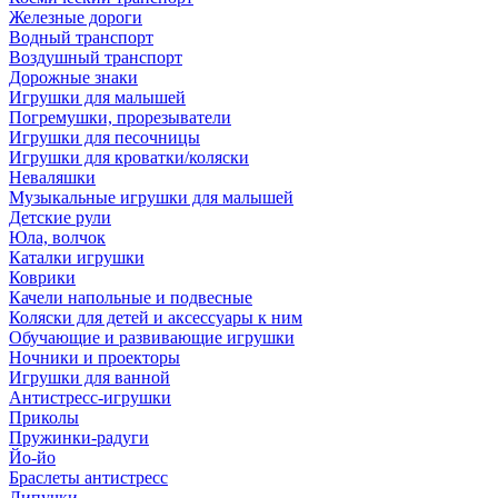
Железные дороги
Водный транспорт
Воздушный транспорт
Дорожные знаки
Игрушки для малышей
Погремушки, прорезыватели
Игрушки для песочницы
Игрушки для кроватки/коляски
Неваляшки
Музыкальные игрушки для малышей
Детские рули
Юла, волчок
Каталки игрушки
Коврики
Качели напольные и подвесные
Коляски для детей и аксессуары к ним
Обучающие и развивающие игрушки
Ночники и проекторы
Игрушки для ванной
Антистресс-игрушки
Приколы
Пружинки-радуги
Йо-йо
Браслеты антистресс
Липучки