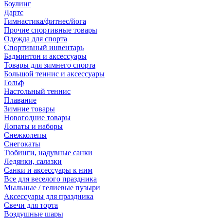
Боулинг
Дартс
Гимнастика/фитнес/йога
Прочие спортивные товары
Одежда для спорта
Спортивный инвентарь
Бадминтон и аксессуары
Товары для зимнего спорта
Большой теннис и аксессуары
Гольф
Настольный теннис
Плавание
Зимние товары
Новогодние товары
Лопаты и наборы
Снежколепы
Снегокаты
Тюбинги, надувные санки
Ледянки, салазки
Санки и аксессуары к ним
Все для веселого праздника
Мыльные / гелиевые пузыри
Аксессуары для праздника
Свечи для торта
Воздушные шары