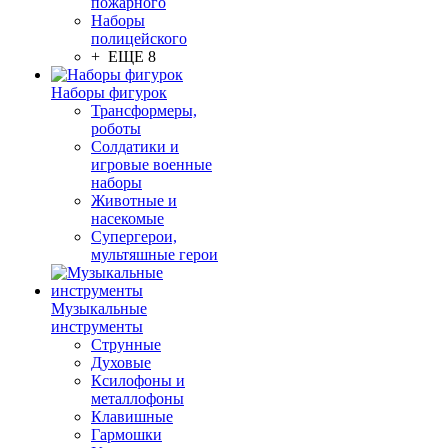
пожарного
Наборы
полицейского
+ ЕЩЕ 8
Наборы фигурок
Трансформеры,
роботы
Солдатики и
игровые военные
наборы
Животные и
насекомые
Супергерои,
мультяшные герои
Музыкальные
инструменты
Струнные
Духовые
Ксилофоны и
металлофоны
Клавишные
Гармошки