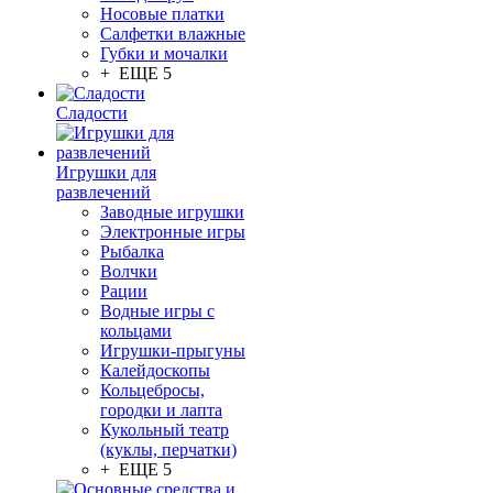
Носовые платки
Салфетки влажные
Губки и мочалки
+ ЕЩЕ 5
Сладости
Игрушки для
развлечений
Заводные игрушки
Электронные игры
Рыбалка
Волчки
Рации
Водные игры с
кольцами
Игрушки-прыгуны
Калейдоскопы
Кольцебросы,
городки и лапта
Кукольный театр
(куклы, перчатки)
+ ЕЩЕ 5