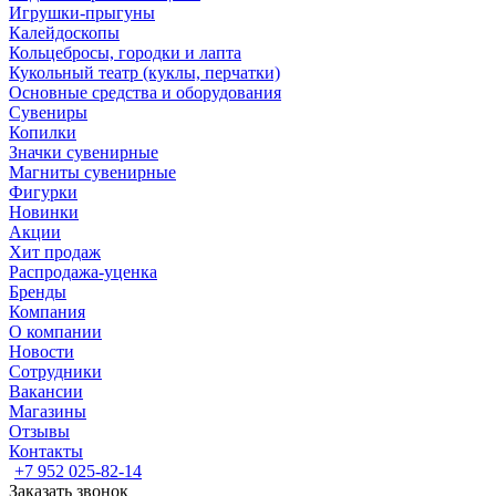
Игрушки-прыгуны
Калейдоскопы
Кольцебросы, городки и лапта
Кукольный театр (куклы, перчатки)
Основные средства и оборудования
Сувениры
Копилки
Значки сувенирные
Магниты сувенирные
Фигурки
Новинки
Акции
Хит продаж
Распродажа-уценка
Бренды
Компания
О компании
Новости
Сотрудники
Вакансии
Магазины
Отзывы
Контакты
+7 952 025-82-14
Заказать звонок