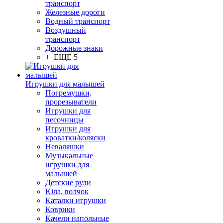
транспорт
Железные дороги
Водный транспорт
Воздушный
транспорт
Дорожные знаки
+ ЕЩЕ 5
Игрушки для малышей
Погремушки,
прорезыватели
Игрушки для
песочницы
Игрушки для
кроватки/коляски
Неваляшки
Музыкальные
игрушки для
малышей
Детские рули
Юла, волчок
Каталки игрушки
Коврики
Качели напольные