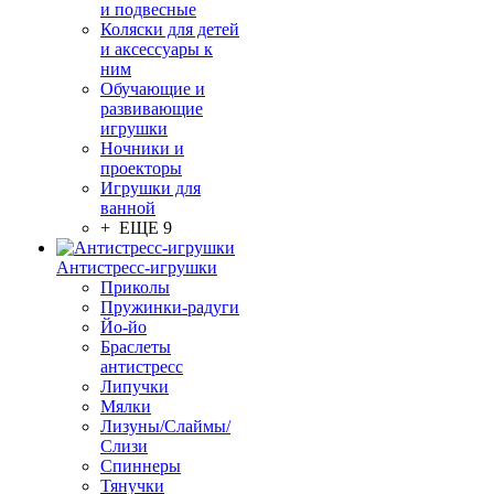
и подвесные
Коляски для детей
и аксессуары к
ним
Обучающие и
развивающие
игрушки
Ночники и
проекторы
Игрушки для
ванной
+ ЕЩЕ 9
Антистресс-игрушки
Приколы
Пружинки-радуги
Йо-йо
Браслеты
антистресс
Липучки
Мялки
Лизуны/Слаймы/
Слизи
Спиннеры
Тянучки