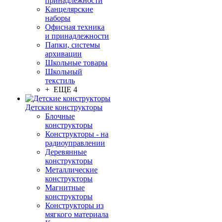
принадлежности
Канцелярские
наборы
Офисная техника
и принадлежности
Папки, системы
архивации
Школьные товары
Школьный
текстиль
+ ЕЩЕ 4
Детские конструкторы
Блочные
конструкторы
Конструкторы - на
радиоуправлении
Деревянные
конструкторы
Металлические
конструкторы
Магнитные
конструкторы
Конструкторы из
мягкого материала