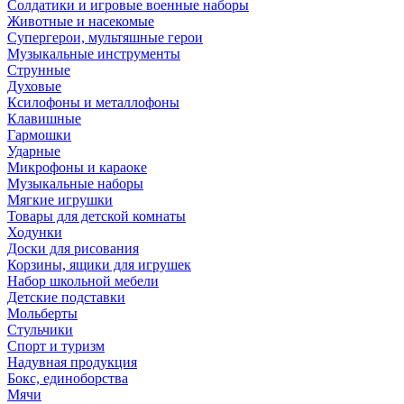
Солдатики и игровые военные наборы
Животные и насекомые
Супергерои, мультяшные герои
Музыкальные инструменты
Струнные
Духовые
Ксилофоны и металлофоны
Клавишные
Гармошки
Ударные
Микрофоны и караоке
Музыкальные наборы
Мягкие игрушки
Товары для детской комнаты
Ходунки
Доски для рисования
Корзины, ящики для игрушек
Набор школьной мебели
Детские подставки
Мольберты
Стульчики
Спорт и туризм
Надувная продукция
Бокс, единоборства
Мячи