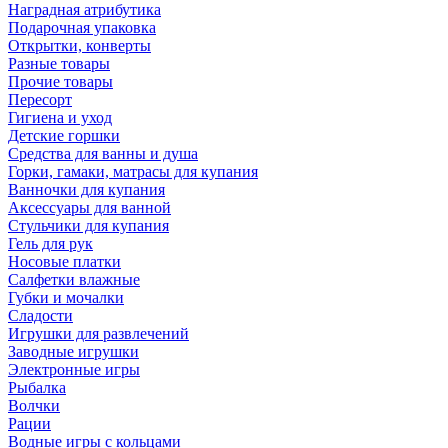
Наградная атрибутика
Подарочная упаковка
Открытки, конверты
Разные товары
Прочие товары
Пересорт
Гигиена и уход
Детские горшки
Средства для ванны и душа
Горки, гамаки, матрасы для купания
Ванночки для купания
Аксессуары для ванной
Стульчики для купания
Гель для рук
Носовые платки
Салфетки влажные
Губки и мочалки
Сладости
Игрушки для развлечений
Заводные игрушки
Электронные игры
Рыбалка
Волчки
Рации
Водные игры с кольцами