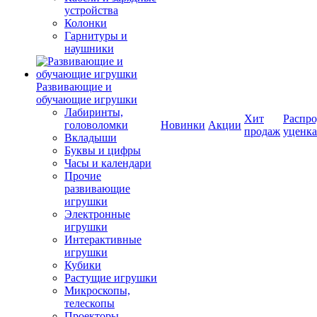
устройства
Колонки
Гарнитуры и
наушники
Развивающие и
обучающие игрушки
Лабиринты,
Хит
Распро
головоломки
Новинки
Акции
продаж
уценка
Вкладыши
Буквы и цифры
Часы и календари
Прочие
развивающие
игрушки
Электронные
игрушки
Интерактивные
игрушки
Кубики
Растущие игрушки
Микроскопы,
телескопы
Проекторы