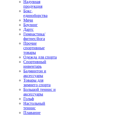
Надувная
продукция
Бокс,
единоборства
Мячи
Боулинг
Дартс
Гимнастика/
фитнес/йога
Прочие
спортивные
товары
Одежда для спорта
Спортивный
инвентарь
Бадминтон и
аксессуары
Товары для
зимнего спорта
Большой теннис и
аксессуары
Гольф
Настольный
теннис
Плавание