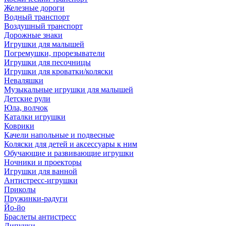
Железные дороги
Водный транспорт
Воздушный транспорт
Дорожные знаки
Игрушки для малышей
Погремушки, прорезыватели
Игрушки для песочницы
Игрушки для кроватки/коляски
Неваляшки
Музыкальные игрушки для малышей
Детские рули
Юла, волчок
Каталки игрушки
Коврики
Качели напольные и подвесные
Коляски для детей и аксессуары к ним
Обучающие и развивающие игрушки
Ночники и проекторы
Игрушки для ванной
Антистресс-игрушки
Приколы
Пружинки-радуги
Йо-йо
Браслеты антистресс
Липучки