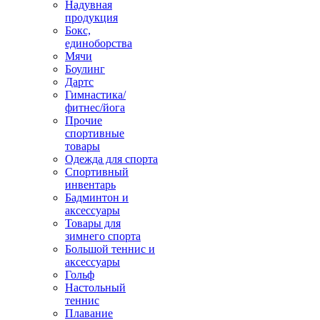
Надувная
продукция
Бокс,
единоборства
Мячи
Боулинг
Дартс
Гимнастика/
фитнес/йога
Прочие
спортивные
товары
Одежда для спорта
Спортивный
инвентарь
Бадминтон и
аксессуары
Товары для
зимнего спорта
Большой теннис и
аксессуары
Гольф
Настольный
теннис
Плавание