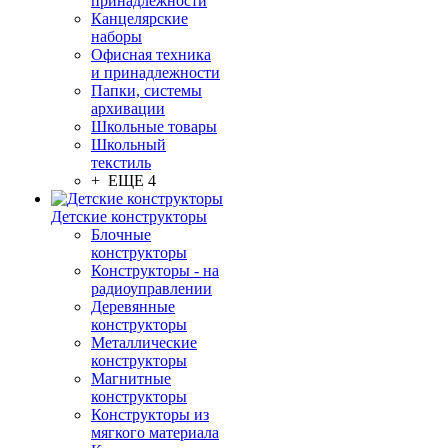
принадлежности
Канцелярские
наборы
Офисная техника
и принадлежности
Папки, системы
архивации
Школьные товары
Школьный
текстиль
+ ЕЩЕ 4
Детские конструкторы
Блочные
конструкторы
Конструкторы - на
радиоуправлении
Деревянные
конструкторы
Металлические
конструкторы
Магнитные
конструкторы
Конструкторы из
мягкого материала