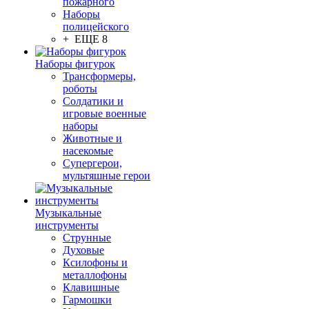
пожарного
Наборы
полицейского
+ ЕЩЕ 8
Наборы фигурок
Трансформеры,
роботы
Солдатики и
игровые военные
наборы
Животные и
насекомые
Супергерои,
мультяшные герои
Музыкальные
инструменты
Струнные
Духовые
Ксилофоны и
металлофоны
Клавишные
Гармошки