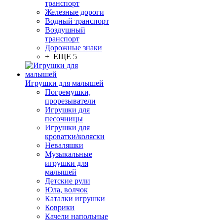
транспорт
Железные дороги
Водный транспорт
Воздушный
транспорт
Дорожные знаки
+ ЕЩЕ 5
Игрушки для малышей
Погремушки,
прорезыватели
Игрушки для
песочницы
Игрушки для
кроватки/коляски
Неваляшки
Музыкальные
игрушки для
малышей
Детские рули
Юла, волчок
Каталки игрушки
Коврики
Качели напольные