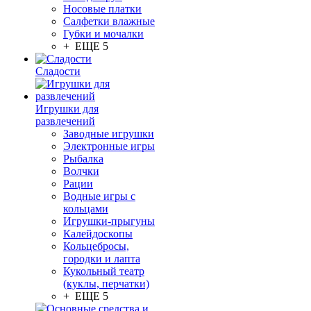
Носовые платки
Салфетки влажные
Губки и мочалки
+ ЕЩЕ 5
Сладости
Игрушки для
развлечений
Заводные игрушки
Электронные игры
Рыбалка
Волчки
Рации
Водные игры с
кольцами
Игрушки-прыгуны
Калейдоскопы
Кольцебросы,
городки и лапта
Кукольный театр
(куклы, перчатки)
+ ЕЩЕ 5