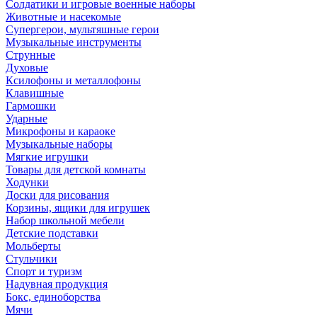
Солдатики и игровые военные наборы
Животные и насекомые
Супергерои, мультяшные герои
Музыкальные инструменты
Струнные
Духовые
Ксилофоны и металлофоны
Клавишные
Гармошки
Ударные
Микрофоны и караоке
Музыкальные наборы
Мягкие игрушки
Товары для детской комнаты
Ходунки
Доски для рисования
Корзины, ящики для игрушек
Набор школьной мебели
Детские подставки
Мольберты
Стульчики
Спорт и туризм
Надувная продукция
Бокс, единоборства
Мячи