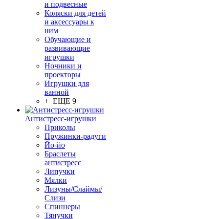
и подвесные
Коляски для детей
и аксессуары к
ним
Обучающие и
развивающие
игрушки
Ночники и
проекторы
Игрушки для
ванной
+ ЕЩЕ 9
Антистресс-игрушки
Приколы
Пружинки-радуги
Йо-йо
Браслеты
антистресс
Липучки
Мялки
Лизуны/Слаймы/
Слизи
Спиннеры
Тянучки