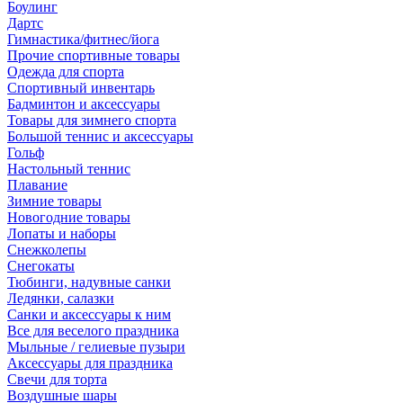
Боулинг
Дартс
Гимнастика/фитнес/йога
Прочие спортивные товары
Одежда для спорта
Спортивный инвентарь
Бадминтон и аксессуары
Товары для зимнего спорта
Большой теннис и аксессуары
Гольф
Настольный теннис
Плавание
Зимние товары
Новогодние товары
Лопаты и наборы
Снежколепы
Снегокаты
Тюбинги, надувные санки
Ледянки, салазки
Санки и аксессуары к ним
Все для веселого праздника
Мыльные / гелиевые пузыри
Аксессуары для праздника
Свечи для торта
Воздушные шары