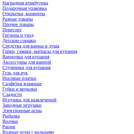
Наградная атрибутика
Подарочная упаковка
Открытки, конверты
Разные товары
Прочие товары
Пересорт
Гигиена и уход
Детские горшки
Средства для ванны и душа
Горки, гамаки, матрасы для купания
Ванночки для купания
Аксессуары для ванной
Стульчики для купания
Гель для рук
Носовые платки
Салфетки влажные
Губки и мочалки
Сладости
Игрушки для развлечений
Заводные игрушки
Электронные игры
Рыбалка
Волчки
Рации
Водные игры с кольцами