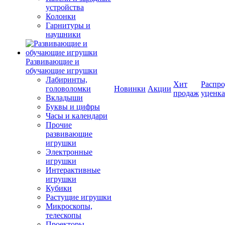
устройства
Колонки
Гарнитуры и
наушники
Развивающие и
обучающие игрушки
Лабиринты,
Хит
Распро
головоломки
Новинки
Акции
продаж
уценка
Вкладыши
Буквы и цифры
Часы и календари
Прочие
развивающие
игрушки
Электронные
игрушки
Интерактивные
игрушки
Кубики
Растущие игрушки
Микроскопы,
телескопы
Проекторы