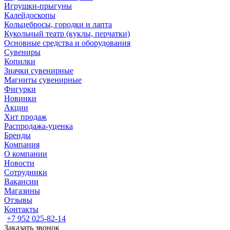
Игрушки-прыгуны
Калейдоскопы
Кольцебросы, городки и лапта
Кукольный театр (куклы, перчатки)
Основные средства и оборудования
Сувениры
Копилки
Значки сувенирные
Магниты сувенирные
Фигурки
Новинки
Акции
Хит продаж
Распродажа-уценка
Бренды
Компания
О компании
Новости
Сотрудники
Вакансии
Магазины
Отзывы
Контакты
+7 952 025-82-14
Заказать звонок