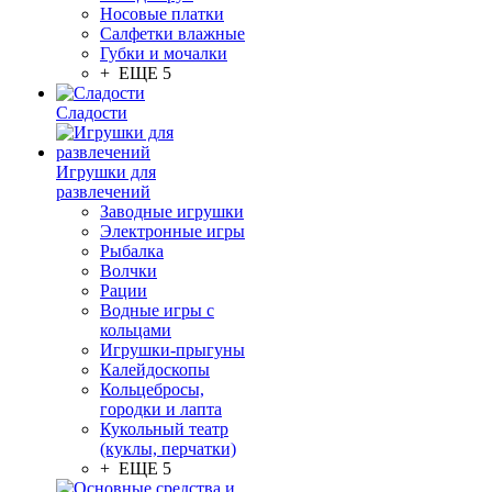
Носовые платки
Салфетки влажные
Губки и мочалки
+ ЕЩЕ 5
Сладости
Игрушки для
развлечений
Заводные игрушки
Электронные игры
Рыбалка
Волчки
Рации
Водные игры с
кольцами
Игрушки-прыгуны
Калейдоскопы
Кольцебросы,
городки и лапта
Кукольный театр
(куклы, перчатки)
+ ЕЩЕ 5