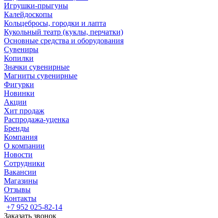
Игрушки-прыгуны
Калейдоскопы
Кольцебросы, городки и лапта
Кукольный театр (куклы, перчатки)
Основные средства и оборудования
Сувениры
Копилки
Значки сувенирные
Магниты сувенирные
Фигурки
Новинки
Акции
Хит продаж
Распродажа-уценка
Бренды
Компания
О компании
Новости
Сотрудники
Вакансии
Магазины
Отзывы
Контакты
+7 952 025-82-14
Заказать звонок