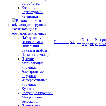
устройства
Колонки
Гарнитуры и
наушники
Развивающие и
обучающие игрушки
Лабиринты,
Хит
Распро
головоломки
Новинки
Акции
продаж
уценка
Вкладыши
Буквы и цифры
Часы и календари
Прочие
развивающие
игрушки
Электронные
игрушки
Интерактивные
игрушки
Кубики
Растущие игрушки
Микроскопы,
телескопы
Проекторы