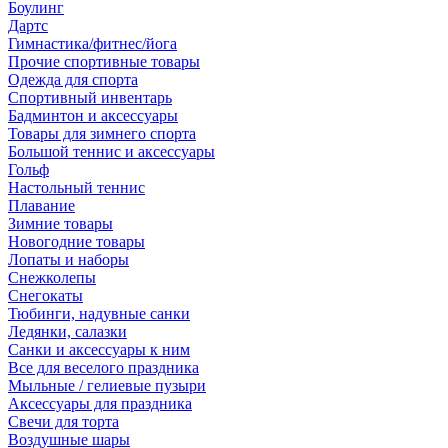
Боулинг
Дартс
Гимнастика/фитнес/йога
Прочие спортивные товары
Одежда для спорта
Спортивный инвентарь
Бадминтон и аксессуары
Товары для зимнего спорта
Большой теннис и аксессуары
Гольф
Настольный теннис
Плавание
Зимние товары
Новогодние товары
Лопаты и наборы
Снежколепы
Снегокаты
Тюбинги, надувные санки
Ледянки, салазки
Санки и аксессуары к ним
Все для веселого праздника
Мыльные / гелиевые пузыри
Аксессуары для праздника
Свечи для торта
Воздушные шары