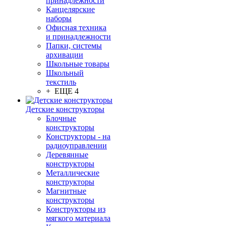
принадлежности
Канцелярские
наборы
Офисная техника
и принадлежности
Папки, системы
архивации
Школьные товары
Школьный
текстиль
+ ЕЩЕ 4
Детские конструкторы
Блочные
конструкторы
Конструкторы - на
радиоуправлении
Деревянные
конструкторы
Металлические
конструкторы
Магнитные
конструкторы
Конструкторы из
мягкого материала