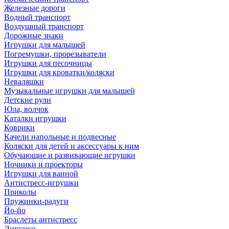
Железные дороги
Водный транспорт
Воздушный транспорт
Дорожные знаки
Игрушки для малышей
Погремушки, прорезыватели
Игрушки для песочницы
Игрушки для кроватки/коляски
Неваляшки
Музыкальные игрушки для малышей
Детские рули
Юла, волчок
Каталки игрушки
Коврики
Качели напольные и подвесные
Коляски для детей и аксессуары к ним
Обучающие и развивающие игрушки
Ночники и проекторы
Игрушки для ванной
Антистресс-игрушки
Приколы
Пружинки-радуги
Йо-йо
Браслеты антистресс
Липучки