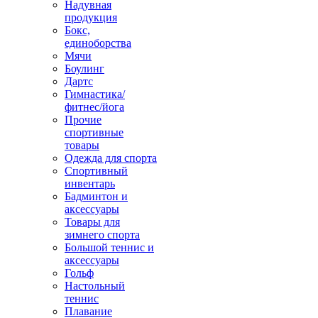
Надувная
продукция
Бокс,
единоборства
Мячи
Боулинг
Дартс
Гимнастика/
фитнес/йога
Прочие
спортивные
товары
Одежда для спорта
Спортивный
инвентарь
Бадминтон и
аксессуары
Товары для
зимнего спорта
Большой теннис и
аксессуары
Гольф
Настольный
теннис
Плавание