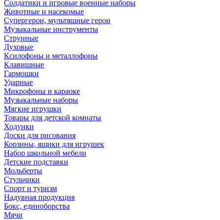
Солдатики и игровые военные наборы
Животные и насекомые
Супергерои, мультяшные герои
Музыкальные инструменты
Струнные
Духовые
Ксилофоны и металлофоны
Клавишные
Гармошки
Ударные
Микрофоны и караоке
Музыкальные наборы
Мягкие игрушки
Товары для детской комнаты
Ходунки
Доски для рисования
Корзины, ящики для игрушек
Набор школьной мебели
Детские подставки
Мольберты
Стульчики
Спорт и туризм
Надувная продукция
Бокс, единоборства
Мячи