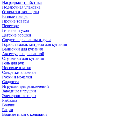
Наградная атрибутика
Подарочная упаковка
Открытки, конверты
Разные товары
Прочие товары
Пересорт
Гигиена и уход
Детские горшки
Средства для ванны и душа
Горки, гамаки, матрасы для купания
Ванночки для купания
Аксессуары для ванной
Стульчики для купания
Гель для рук
Носовые платки
Салфетки влажные
Губки и мочалки
Сладости
Игрушки для развлечений
Заводные игрушки
Электронные игры
Рыбалка
Волчки
Рации
Водные игры с кольцами