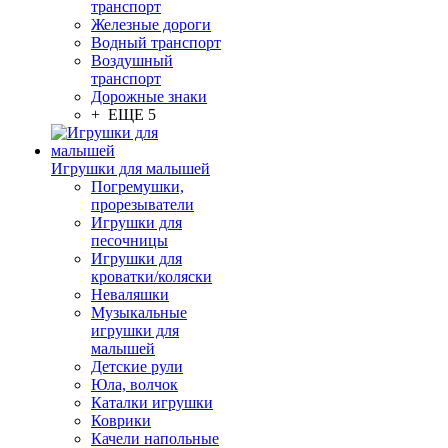
транспорт
Железные дороги
Водный транспорт
Воздушный
транспорт
Дорожные знаки
+ ЕЩЕ 5
Игрушки для малышей
Погремушки,
прорезыватели
Игрушки для
песочницы
Игрушки для
кроватки/коляски
Неваляшки
Музыкальные
игрушки для
малышей
Детские рули
Юла, волчок
Каталки игрушки
Коврики
Качели напольные