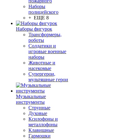
пожарного
Наборы
полицейского
+ ЕЩЕ 8
Наборы фигурок
Трансформеры,
роботы
Солдатики и
игровые военные
наборы
Животные и
насекомые
Супергерои,
мультяшные герои
Музыкальные
инструменты
Струнные
Духовые
Ксилофоны и
металлофоны
Клавишные
Гармошки