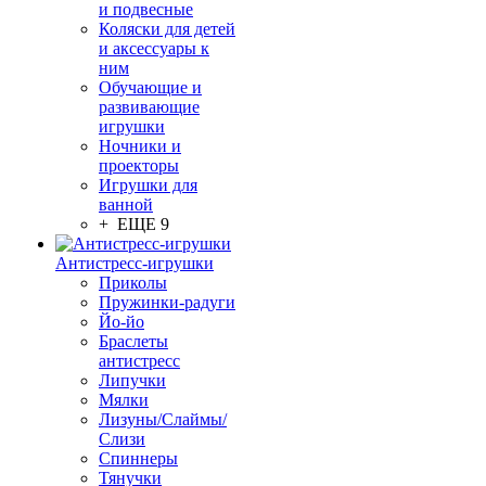
и подвесные
Коляски для детей
и аксессуары к
ним
Обучающие и
развивающие
игрушки
Ночники и
проекторы
Игрушки для
ванной
+ ЕЩЕ 9
Антистресс-игрушки
Приколы
Пружинки-радуги
Йо-йо
Браслеты
антистресс
Липучки
Мялки
Лизуны/Слаймы/
Слизи
Спиннеры
Тянучки