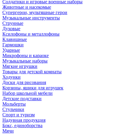
Солдатики и игровые военные наборы
Животные и насекомые
Супергерои, мультяшные герои
Музыкальные инструменты
Струнные
Духовые
Ксилофоны и металлофоны
Клавишные
Гармошки
Ударные
Микрофоны и караоке
Музыкальные наборы
Мягкие игрушки
Товары для детской комнаты
Ходунки
Доски для рисования
Корзины, ящики для игрушек
Набор школьной мебели
Детские подставки
Мольберты
Стульчики
Спорт и туризм
Надувная продукция
Бокс, единоборства
Мячи