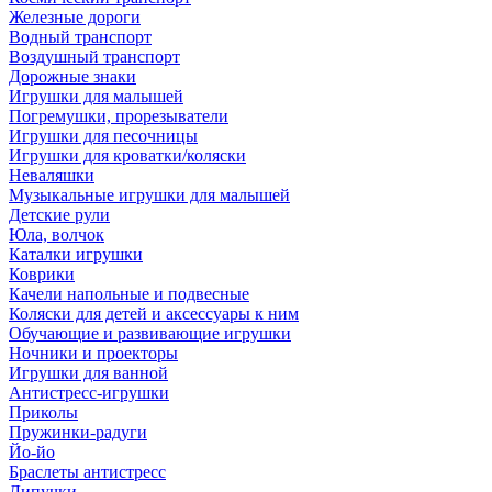
Железные дороги
Водный транспорт
Воздушный транспорт
Дорожные знаки
Игрушки для малышей
Погремушки, прорезыватели
Игрушки для песочницы
Игрушки для кроватки/коляски
Неваляшки
Музыкальные игрушки для малышей
Детские рули
Юла, волчок
Каталки игрушки
Коврики
Качели напольные и подвесные
Коляски для детей и аксессуары к ним
Обучающие и развивающие игрушки
Ночники и проекторы
Игрушки для ванной
Антистресс-игрушки
Приколы
Пружинки-радуги
Йо-йо
Браслеты антистресс
Липучки